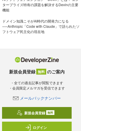
タープライズ特有の課題を解決するDevinの主要
機能
ドメイン知識こそがAI時代の開発力になる
──Anthropic「Code with Claude」で語られたソ
フトウェア民主化の現在地
新規会員登録
のご案内
無料
・全ての過去記事が閲覧できます
・会員限定メルマガを受信できます
メールバックナンバー
新規会員登録
無料
ログイン