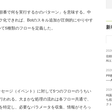
順番で何を実行するかのパターン」を意味する。中
ク化できれば、Botのスキル追加が圧倒的にやりやす
新
いて5種類のフローを定義した。
2026
信頼
AI
2026
PR
──
2026
ッセージ（イベント）に対して5つのフローのうちい
AI
行われる。大まかな処理の流れは各フロー共通で、
ち筋
クト
を特定し、必要なパラメータを収集、情報がそろっ