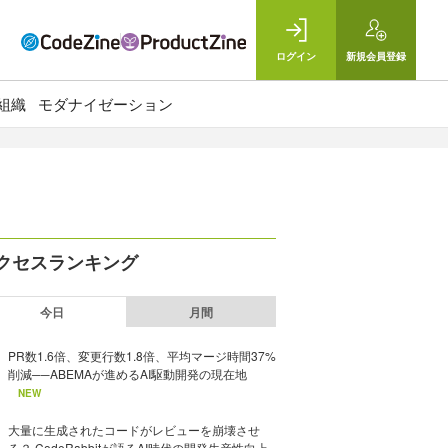
ログイン
新規
会員登録
組織
モダナイゼーション
クセスランキング
今日
月間
PR数1.6倍、変更行数1.8倍、平均マージ時間37%
削減──ABEMAが進めるAI駆動開発の現在地
NEW
大量に生成されたコードがレビューを崩壊させ
る？ CodeRabbitが語るAI時代の開発生産性向上