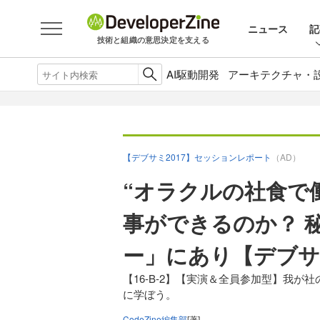
ニュース
記
技術と組織の意思決定を支える
AI駆動開発
アーキテクチャ・
【デブサミ2017】セッションレポート
（AD）
“オラクルの社食で働く
事ができるのか？ 
ー」にあり【デブサミ
【16-B-2】【実演＆全員参加型】我が社の
に学ぼう。
CodeZine編集部
[著]