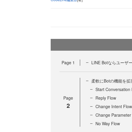
Page
1
LINE Botならユ
柔軟にBotの機能を
Start Conversation
Page
Reply Flow
2
Change Intent Flow
Change Parameter
No Way Flow