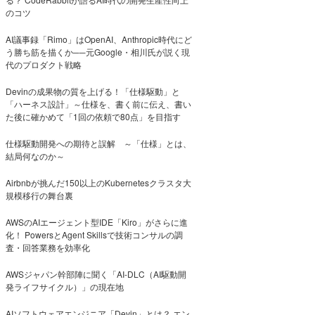
のコツ
AI議事録「Rimo」はOpenAI、Anthropic時代にど
う勝ち筋を描くか──元Google・相川氏が説く現
代のプロダクト戦略
Devinの成果物の質を上げる！「仕様駆動」と
「ハーネス設計」～仕様を、書く前に伝え、書い
た後に確かめて「1回の依頼で80点」を目指す
仕様駆動開発への期待と誤解 ～「仕様」とは、
結局何なのか～
Airbnbが挑んだ150以上のKubernetesクラスタ大
規模移行の舞台裏
AWSのAIエージェント型IDE「Kiro」がさらに進
化！ PowersとAgent Skillsで技術コンサルの調
査・回答業務を効率化
AWSジャパン幹部陣に聞く「AI-DLC（AI駆動開
発ライフサイクル）」の現在地
AIソフトウェアエンジニア「Devin」とは？ エン