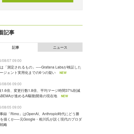
着記事
記事
ニュース
/08/07 09:00
は「測定されるもの」──Grafana Labsが検証した
エージェント実用化までの6つの疑い
NEW
/08/06 09:00
数1.6倍、変更行数1.8倍、平均マージ時間37%削減
ABEMAが進めるAI駆動開発の現在地
NEW
/08/05 09:00
議事録「Rimo」はOpenAI、Anthropic時代にどう勝
を描くか──元Google・相川氏が説く現代のプロダ
戦略