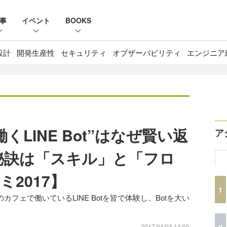
事
イベント
BOOKS
設計
開発生産性
セキュリティ
オブザーバビリティ
エンジニア
LINE Bot”はなぜ賢い返
ア
秘訣は「スキル」と「フロ
2017】
1
カフェで働いているLINE Botを皆で体験し、Botを大い
2
2017/04/03 14:00