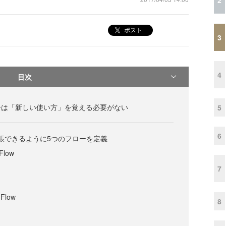
ポスト
3
4
目次
ーザーは「新しい使い方」を覚える必要がない
5
6
拡張できるように5つのフローを定義
 Flow
7
 Flow
8