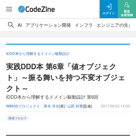
新規
ログイン
会員登録
AI
アプリケーション開発
インフラ
エンジニアの生き
IDDD本から理解するドメイン駆動設計
実践DDD本 第6章「値オブジェク
ト」～振る舞いを持つ不変オブジェ
クト～
IDDD本から理解するドメイン駆動設計 第6回
WINGSプロジェクト 青木 淳夫
[著] /
山田 祥寛
[監修]
2017/06/02 14:00
開発プロセス