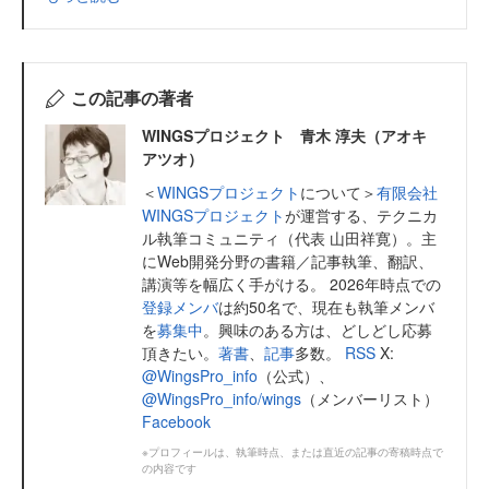
この記事の著者
WINGSプロジェクト 青木 淳夫（アオキ
アツオ）
＜
WINGSプロジェクト
について＞
有限会社
WINGSプロジェクト
が運営する、テクニカ
ル執筆コミュニティ（代表 山田祥寛）。主
にWeb開発分野の書籍／記事執筆、翻訳、
講演等を幅広く手がける。 2026年時点での
登録メンバ
は約50名で、現在も執筆メンバ
を
募集中
。興味のある方は、どしどし応募
頂きたい。
著書
、
記事
多数。
RSS
X:
@WingsPro_info
（公式）、
@WingsPro_info/wings
（メンバーリスト）
Facebook
※プロフィールは、執筆時点、または直近の記事の寄稿時点で
の内容です