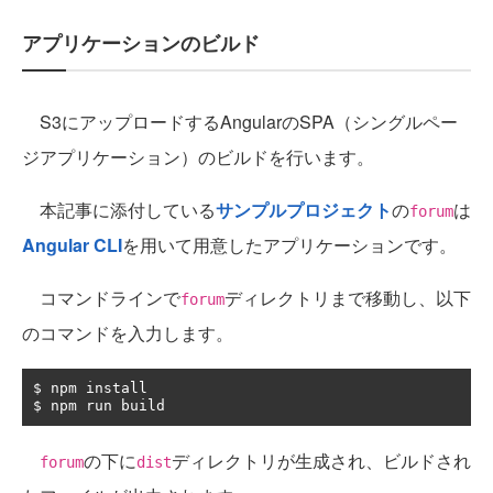
アプリケーションのビルド
S3にアップロードするAngularのSPA（シングルペー
ジアプリケーション）のビルドを行います。
本記事に添付している
サンプルプロジェクト
の
は
forum
Angular CLI
を用いて用意したアプリケーションです。
コマンドラインで
ディレクトリまで移動し、以下
forum
のコマンドを入力します。
$ npm install

$ npm run build
の下に
ディレクトリが生成され、ビルドされ
forum
dist