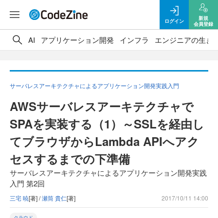
新規
ログイン
会員登録
AI
アプリケーション開発
インフラ
エンジニアの生き
サーバレスアーキテクチャによるアプリケーション開発実践入門
AWSサーバレスアーキテクチャで
SPAを実装する（1）～SSLを経由し
てブラウザからLambda APIへアク
セスするまでの下準備
サーバレスアーキテクチャによるアプリケーション開発実践
入門 第2回
三宅 暁
[著] /
瀬筒 貴仁
[著]
2017/10/11 14:00
クラウド