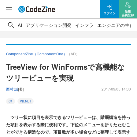
新規
ログイン
会員登録
AI
アプリケーション開発
インフラ
エンジニアの生き
ComponentZine（ComponentOne）
（AD）
TreeView for WinFormsで高機能な
ツリービューを実現
西村 誠
[著]
2017/09/05 14:00
C#
VB.NET
ツリー状に項目を表示できるツリービューは、階層構造を持っ
た項目を表示する際に便利です。下位のメニューを折りたたむこ
とができる構造なので、項目数が多い場合などに整理して表示す