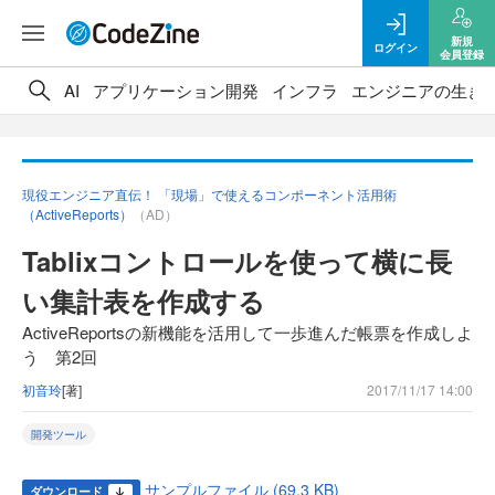
新規
ログイン
会員登録
AI
アプリケーション開発
インフラ
エンジニアの生き
現役エンジニア直伝！ 「現場」で使えるコンポーネント活用術
（ActiveReports）
（AD）
Tablixコントロールを使って横に長
い集計表を作成する
ActiveReportsの新機能を活用して一歩進んだ帳票を作成しよ
う 第2回
初音玲
[著]
2017/11/17 14:00
開発ツール
サンプルファイル (69.3 KB)
ダウンロード