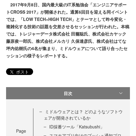
2017年9月8日、国内最大級のIT系勉強会「エンジニアサポー
トCROSS 2017」が開催された。通算6回目を迎える同イベント
では、「LOW TECH×HIGH TECH」とテーマとして昨今変化・
複雑化する技術の話題を交差させるセッションが行われた。本稿
では、トレジャーデータ株式会社 田籠聡氏、株式会社カヤック
藤原俊一郎氏、株式会社メルカリ 久保達彦氏、株式会社はてな
坪内佑樹氏の4名が集まり、ミドルウェアについて語り合ったセ
ッションの様子をレポートする。
ポスト
目次
ミドルウェアとは？ どのようなソフトウ
ェアが開発されているか
ID採番ツール「Katsubushi」
Page
スマホアプリ向けのプッシュ通知プロ