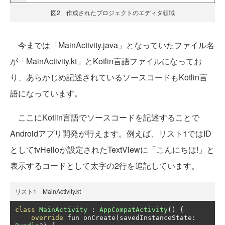
図2 作成されたプロジェクトのエディタ領域
今までは「MainActivity.java」となっていたファイル名
が「MainActivity.kt」とKotlin言語ファイルになってお
り、あらかじめ記述されているソースコードもKotlin言
語になっています。
ここにKotlin言語でソースコードを記述することで
Androidアプリ開発が行えます。例えば、リスト1ではID
としてtvHelloが設定されたTextViewに「こんにちは!」と
表示するコードとして太字の2行を追記しています。
リスト1 MainActivity.kt
class
MainActivity
:
AppCompatActivity
()
{
override
 fun onCreate
(
savedInstanceState
: