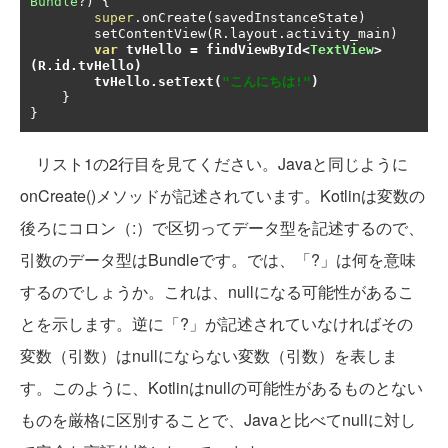
Bundle
?)
{
super
.
onCreate
(
savedInstanceState
)
        setContentView
(
R
.
layout
.
activity_main
)
var
 tvHello 
=
 findViewById
<
TextView
>
(
R
.
id
.
tvHello
)
tvHello
.
setText
(
"こんにちは!"
)
}
}
リスト1の2行目を見てください。Javaと同じように
onCreate()メソッドが記述されています。Kotlinは変数の
後ろにコロン（:）で区切ってデータ型を記述するので、
引数のデータ型はBundleです。では、「?」は何を意味
するのでしょうか。これは、nullになる可能性があるこ
とを示します。逆に「?」が記述されていなければその
変数（引数）はnullにならない変数（引数）を表しま
す。このように、Kotlinはnullの可能性があるものとない
ものを厳格に区別することで、Javaと比べてnullに対し