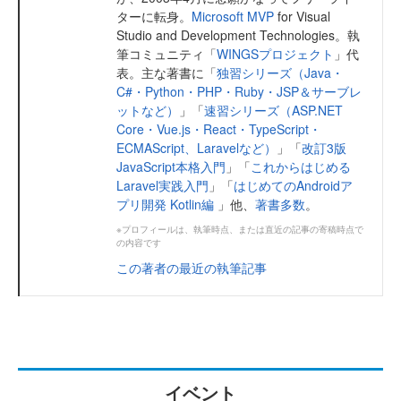
ターに転身。
Microsoft MVP
for Visual
Studio and Development Technologies。執
筆コミュニティ「
WINGSプロジェクト
」代
表。主な著書に「
独習シリーズ（Java・
C#・Python・PHP・Ruby・JSP＆サーブレ
ットなど）
」「
速習シリーズ（ASP.NET
Core・Vue.js・React・TypeScript・
ECMAScript、Laravelなど）
」「
改訂3版
JavaScript本格入門
」「
これからはじめる
Laravel実践入門
」「
はじめてのAndroidア
プリ開発 Kotlin編
」他、
著書多数
。
※プロフィールは、執筆時点、または直近の記事の寄稿時点で
の内容です
この著者の最近の執筆記事
イベント