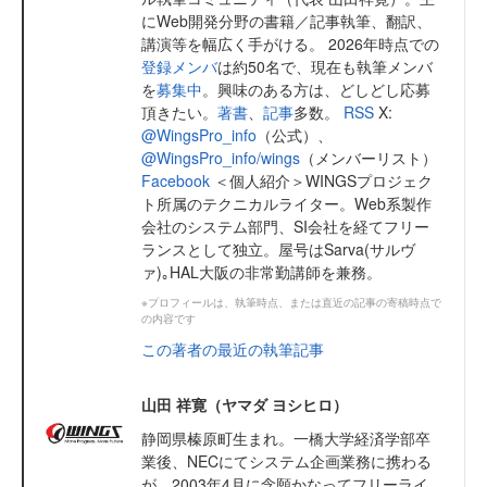
にWeb開発分野の書籍／記事執筆、翻訳、
講演等を幅広く手がける。 2026年時点での
登録メンバ
は約50名で、現在も執筆メンバ
を
募集中
。興味のある方は、どしどし応募
頂きたい。
著書
、
記事
多数。
RSS
X:
@WingsPro_info
（公式）、
@WingsPro_info/wings
（メンバーリスト）
Facebook
＜個人紹介＞WINGSプロジェク
ト所属のテクニカルライター。Web系製作
会社のシステム部門、SI会社を経てフリー
ランスとして独立。屋号はSarva(サルヴ
ァ)｡HAL大阪の非常勤講師を兼務。
※プロフィールは、執筆時点、または直近の記事の寄稿時点で
の内容です
この著者の最近の執筆記事
山田 祥寛（ヤマダ ヨシヒロ）
静岡県榛原町生まれ。一橋大学経済学部卒
業後、NECにてシステム企画業務に携わる
が、2003年4月に念願かなってフリーライ