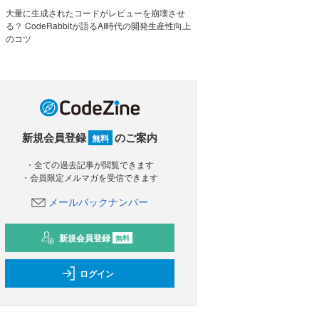
大量に生成されたコードがレビューを崩壊させ
る？ CodeRabbitが語るAI時代の開発生産性向上
のコツ
新規会員登録
のご案内
無料
・全ての過去記事が閲覧できます
・会員限定メルマガを受信できます
メールバックナンバー
新規会員登録
無料
ログイン