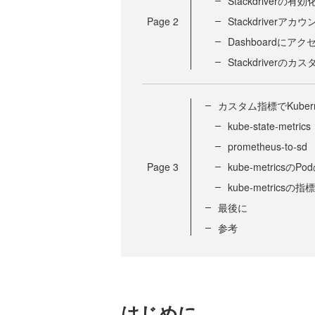
Stackdriverの有効
Page
2
Stackdriverア
Dashboardにアク
Stackdriverのカ
カスタム指標でKuber
kube-state-metrics
prometheus-to-sd
Page
3
kube-metricsの
kube-metricsの
最後に
参考
はじめに