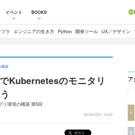
イベント
BOOKS
ンフラ
エンジニアの生き方
Python
開発ツール
UX／デザイン
の構築
iverでKubernetesのモニタリ
ア
よう
アプリ環境の構築 第5回
1
2018/02/21 14:00
2
ポスト