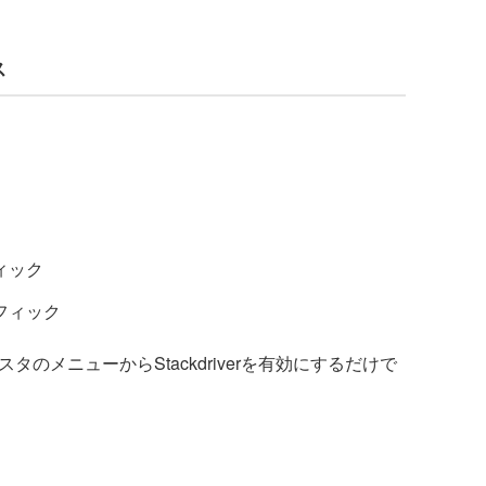
ス
ィック
フィック
のメニューからStackdriverを有効にするだけで