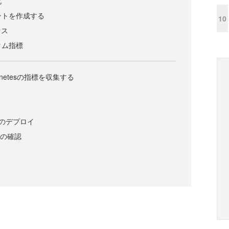
化
カウントを作成する
10
セス
スタム指標
netesの指標を収集する
Podのデプロイ
指標の確認