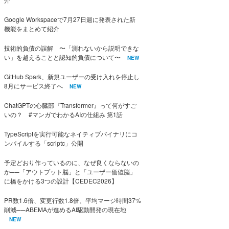
Google Workspaceで7月27日週に発表された新
機能をまとめて紹介
技術的負債の誤解 〜「測れないから説明できな
い」を越えることと認知的負債について〜
NEW
GitHub Spark、新規ユーザーの受け入れを停止し
8月にサービス終了へ
NEW
ChatGPTの心臓部『Transformer』って何がすご
いの？ #マンガでわかるAIの仕組み 第1話
TypeScriptを実行可能なネイティブバイナリにコ
ンパイルする「scriptc」公開
予定どおり作っているのに、なぜ良くならないの
か──「アウトプット脳」と「ユーザー価値脳」
に橋をかける3つの設計【CEDEC2026】
PR数1.6倍、変更行数1.8倍、平均マージ時間37%
削減──ABEMAが進めるAI駆動開発の現在地
NEW