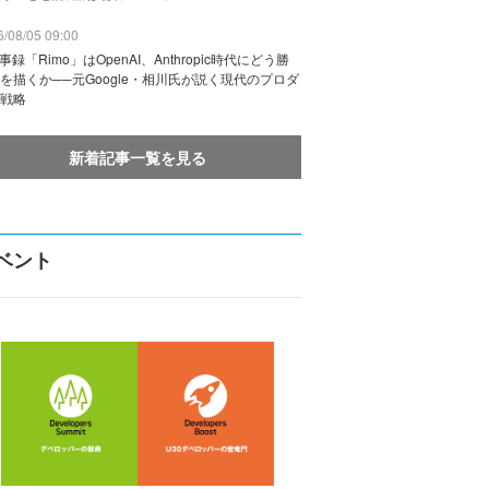
/08/05 09:00
議事録「Rimo」はOpenAI、Anthropic時代にどう勝
を描くか──元Google・相川氏が説く現代のプロダ
戦略
新着記事一覧を見る
ベント