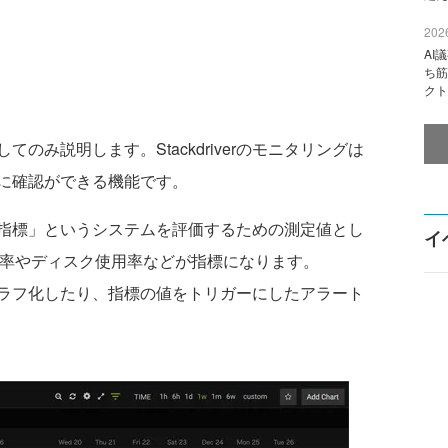
2026
AI
ち筋
クト
み説明します。Stackdriverのモニタリングは
に確認ができる機能です。
指標」というシステムを評価するための測定値とし
イ
用率やディスク使用率などが指標になります。
指標をグラフ化したり、指標の値をトリガーにしたアラート