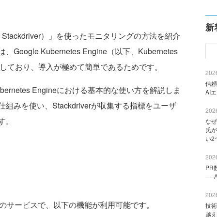
新
以下、Stackdriver）」を使ったモニタリングの方法を紹介
ogle Kubernetes Engine（以下、Kubernetes
erに対応しており、導入が極めて簡単であるためです。
2026
信頼
ubernetes Engineにおける基本的な使い方を解説しま
AI
みを使い、Stackdriverが収集する指標をユーザ
2026
す。
なぜ
氏が
い2
2026
PR
──
2026
 Platformのサービスで、以下の機能が利用可能です。
技術
越え