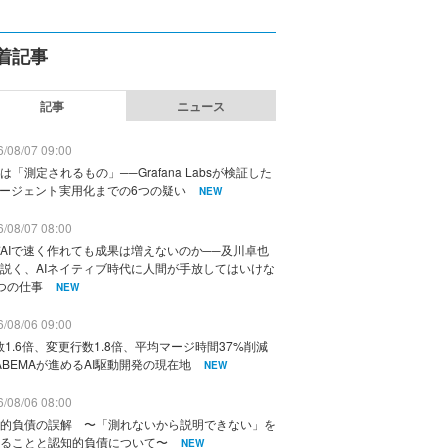
着記事
記事
ニュース
/08/07 09:00
は「測定されるもの」──Grafana Labsが検証した
エージェント実用化までの6つの疑い
NEW
/08/07 08:00
AIで速く作れても成果は増えないのか──及川卓也
説く、AIネイティブ時代に人間が手放してはいけな
つの仕事
NEW
/08/06 09:00
数1.6倍、変更行数1.8倍、平均マージ時間37%削減
ABEMAが進めるAI駆動開発の現在地
NEW
/08/06 08:00
的負債の誤解 〜「測れないから説明できない」を
ることと認知的負債について〜
NEW