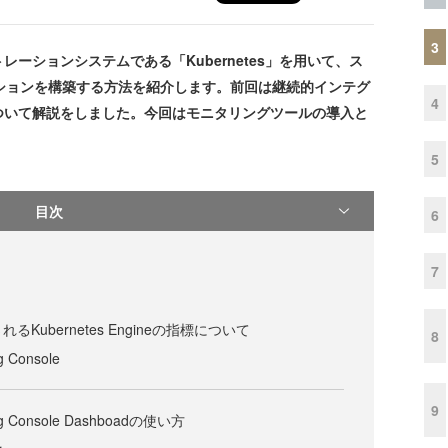
3
ションシステムである「Kubernetes」を用いて、ス
ションを構築する方法を紹介します。前回は継続的インテグ
4
ついて解説をしました。今回はモニタリングツールの導入と
5
目次
6
7
集されるKubernetes Engineの指標について
8
ng Console
9
ring Console Dashboadの使い方