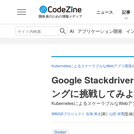
ニュース
記事
開発者のための情報メディア
AI
アプリケーション開発
イ
KubernetesによるスケーラブルなWebアプリ環境
Google Stackdr
ングに挑戦してみ
KubernetesによるスケーラブルなWeb
WINGSプロジェクト 吉海 将太
[著] /
山田 祥寛
[監修]
Docker