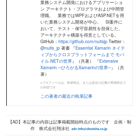
業務システム開発におけるアプリケーショ
ン アーキテクト・プログラマおよび中間管
理職。 業務ではWPFおよびASP.NETを用
いた業務システム開発が中心。 SI案件に
おいて、テスト・保守容易性を担保した、
アーキテクチャ構築を得意としている。
GitHub：
https://github.com/nuitsjp
Twitter：
@nuits_jp
著書 『
Essential Xamarin ネイテ
ィブからクロスプラットフォームまで モバ
イル.NETの世界
』（共著） 『
Extensive
Xamarin ─ひろがるXamarinの世界─
』（共
著）
※プロフィールは、執筆時点、または直近の記事の寄稿時点で
の内容です
この著者の最近の執筆記事
【AD】本記事の内容は記事掲載開始時点のものです 企画・制
作 株式会社翔泳社