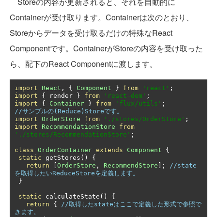
Storeの内容が更新されると、それを自動的に
Containerが受け取ります。Containerは次のとおり、
Storeからデータを受け取るだけの特殊なReact
Componentです。ContainerがStoreの内容を受け取った
ら、配下のReact Componentに渡します。
import
React
,
{
Component
}
from
'react'
;
import
{
 render 
}
from
'react-dom'
;
import
{
Container
}
from
'flux/utils'
;
//サンプルの(Reduce)Storeです。
import
OrderStore
from
'./stores/OrderStore'
;
import
RecommendationStore
from
'./stores/RecommendationStore'
;
class
OrderContainer
extends
Component
{
static
 getStores
()
{
return
[
OrderStore
,
RecommendStore
];
//state
を取得したいReduceStoreを定義します。
}
static
 calculateState
()
{
return
{
//取得したstateはここで定義した形式で参照で
きます。