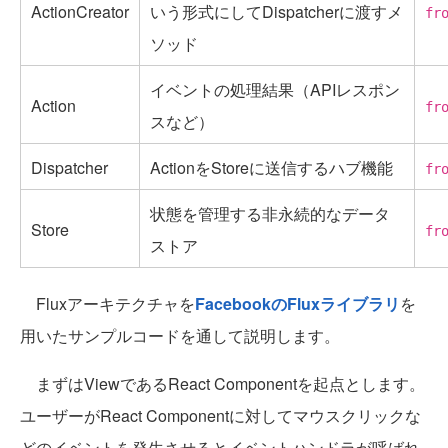
ActionCreator
いう形式にしてDispatcherに渡すメ
fr
ソッド
イベントの処理結果（APIレスポン
Action
fr
スなど）
Dispatcher
ActionをStoreに送信するハブ機能
fr
状態を管理する非永続的なデータ
Store
fr
ストア
Fluxアーキテクチャを
FacebookのFluxライブラリ
を
用いたサンプルコードを通して説明します。
まずはViewであるReact Componentを起点とします。
ユーザーがReact Componentに対してマウスクリックな
どのイベントを発生させるとイベントハンドラが呼ばれ