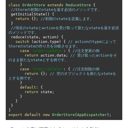
class
OrderStore
extends
ReduceStore
{
//Storeの初期のstateを返す必須のメソッドです。
 getInitialState
()
{
return
{};
//初期のstateを定義します。
}
//現在のstateとactionを受け取って新たなstateを返す必須
のメソッドです。
 reduce
(
state
,
 action
)
{
switch
(
action
.
type
)
{
// actionのtypeによって
Storeのstateの作り方を分岐させます。
case
'order/update'
:
{
//注文更新の例
return
 action
.
data
;
// 受け取ったactionをそ
のまま新たなstateとする例です。
}
case
'order/delete'
:
{
//注文削除の例
return
{};
// 空のオブジェクトを新たなstateを
とする例です。
}
default
:
{
return
 state
;
}
}
}
}
export
default
new
OrderStore
(
AppDispatcher
);