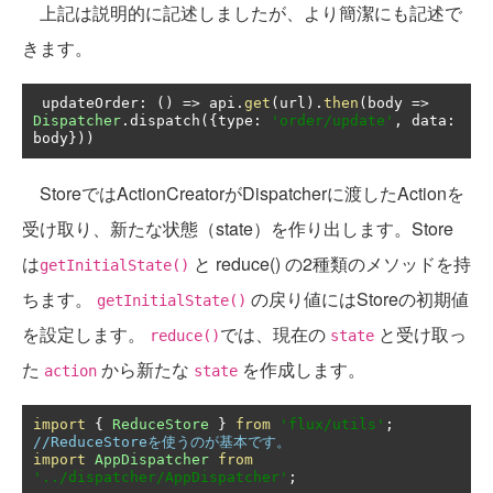
上記は説明的に記述しましたが、より簡潔にも記述で
きます。
 updateOrder
:
()
=>
 api
.
get
(
url
).
then
(
body 
=>
Dispatcher
.
dispatch
({
type
:
'order/update'
,
 data
:
body
}))
StoreではActionCreatorがDispatcherに渡したActionを
受け取り、新たな状態（state）を作り出します。Store
は
と reduce() の2種類のメソッドを持
getInitialState()
ちます。
の戻り値にはStoreの初期値
getInitialState()
を設定します。
では、現在の
と受け取っ
reduce()
state
た
から新たな
を作成します。
action
state
import
{
ReduceStore
}
from
'flux/utils'
;
//ReduceStoreを使うのが基本です。
import
AppDispatcher
from
'../dispatcher/AppDispatcher'
;