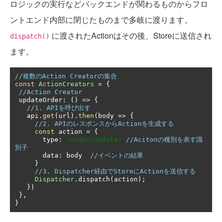
ロジックの実行などバックエンドが関わるものからフロ
ントエンド内部に閉じたものまで多岐に渡ります。
に渡されたActionはその後、Storeに送信され
dispatch()
ます。
//複数のAction Creatorの集合
const
ActionCreators
=
{
//Action Creator
 updateOrder
:
()
=>
{
//1. APIを呼び出す
   api
.
get
(
url
).
then
(
body 
=>
{
//2. APIのレスポンスからActionを生成する
const
 action 
=
{
       type
:
'order/update'
//Acitonの種別を表す識
別子
       data
:
 body  
//イベントの結果
}
//3. Dispatcher経由でStoreにActionを送信する
Dispatcher
.
dispatch
(
action
);
})
},
}