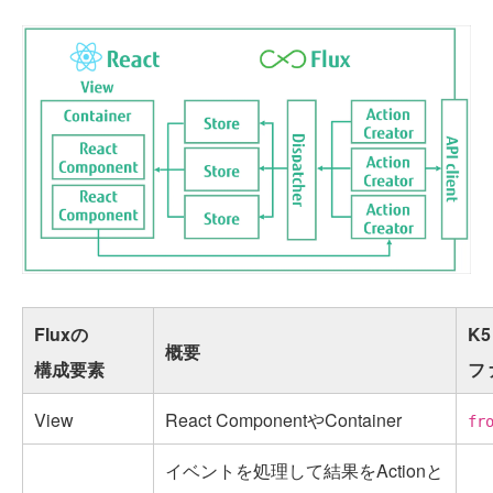
Fluxの
K5
概要
構成要素
フ
View
React ComponentやContainer
fr
イベントを処理して結果をActionと