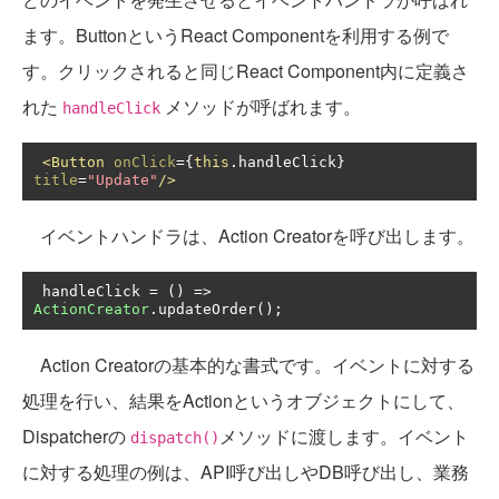
ます。ButtonというReact Componentを利用する例で
す。クリックされると同じReact Component内に定義さ
れた
メソッドが呼ばれます。
handleClick
<Button
onClick
={
this
.
handleClick
}
title
=
"Update"
/>
イベントハンドラは、Action Creatorを呼び出します。
 handleClick 
=
()
=>
ActionCreator
.
updateOrder
();
Action Creatorの基本的な書式です。イベントに対する
処理を行い、結果をActionというオブジェクトにして、
Dispatcherの
メソッドに渡します。イベント
dispatch()
に対する処理の例は、API呼び出しやDB呼び出し、業務