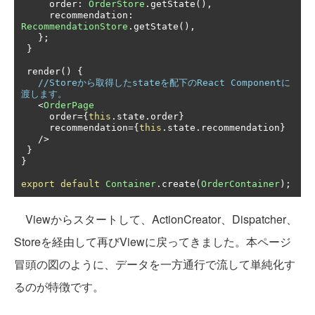
     order
:
OrderStore
.
getState
(),
     recommendation
:
RecommendationStore
.
getState
(),
};
}
 render
()
{
//Storeから取得したstateを配下のReact Componentに
渡します。
<
OrderPage
     order
={
this
.
state
.
order
}
     recommendation
={
this
.
state
.
recommendation
}
/>
}
}
export
default
Container
.
create
(
OrderContainer
);
Viewからスタートして、ActionCreator、Dispatcher、
Storeを経由して再びViewに戻ってきました。本ページ
冒頭の図のように、データを一方通行で流して単純化す
るのが特徴です。