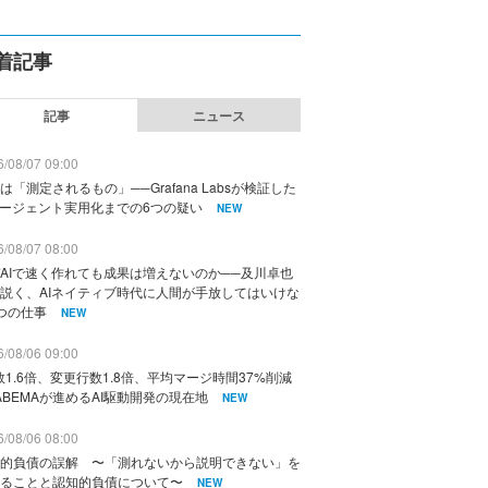
着記事
記事
ニュース
/08/07 09:00
は「測定されるもの」──Grafana Labsが検証した
エージェント実用化までの6つの疑い
NEW
/08/07 08:00
AIで速く作れても成果は増えないのか──及川卓也
説く、AIネイティブ時代に人間が手放してはいけな
つの仕事
NEW
/08/06 09:00
数1.6倍、変更行数1.8倍、平均マージ時間37%削減
ABEMAが進めるAI駆動開発の現在地
NEW
/08/06 08:00
的負債の誤解 〜「測れないから説明できない」を
ることと認知的負債について〜
NEW