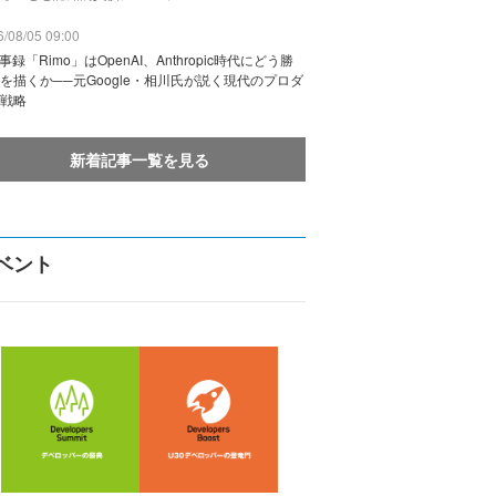
/08/05 09:00
議事録「Rimo」はOpenAI、Anthropic時代にどう勝
を描くか──元Google・相川氏が説く現代のプロダ
戦略
新着記事一覧を見る
ベント