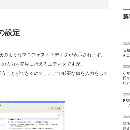
新
の設定
2026
信頼
次のようなマニフェストエディタが表示されます。
AI
T.MF」の入力を簡単に行えるエディタですが、
2026
面から行うことができるので、ここで必要な値を入力をして
なぜ
氏が
い2
2026
PR
──
2026
技術
越え