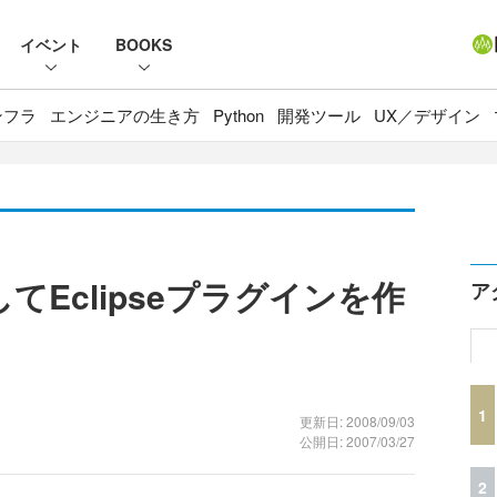
イベント
BOOKS
ンフラ
エンジニアの生き方
Python
開発ツール
UX／デザイン
張してEclipseプラグインを作
ア
1
更新日: 2008/09/03
公開日: 2007/03/27
2