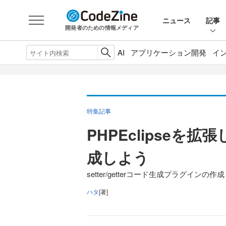
ニュース
記事
開発者のための情報メディア
AI
アプリケーション開発
イ
特集記事
PHPEclipseを拡
成しよう
setter/getterコード生成プラグインの作成
ハタ
[著]