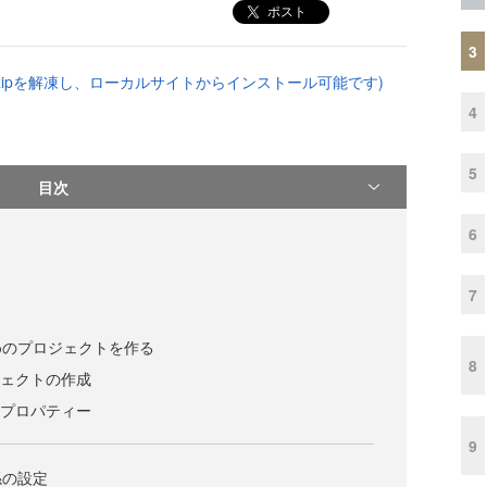
ポスト
3
zipを解凍し、ローカルサイトからインストール可能です)
4
5
目次
6
7
めのプロジェクトを作る
8
ジェクトの作成
とプロパティー
9
係の設定