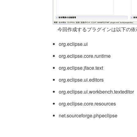
今回作成するプラグインは以下の依
org.eclipse.ui
org.eclipse.core.runtime
org.eclipse.jface.text
org.eclipse.ui.editors
org.eclipse.ui.workbench.texteditor
org.eclipse.core.resources
net.sourceforge.phpeclipse