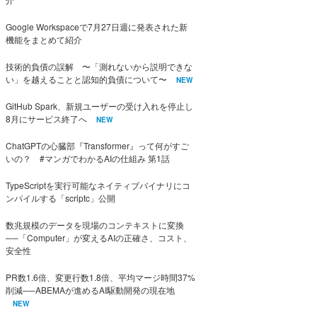
Google Workspaceで7月27日週に発表された新
機能をまとめて紹介
技術的負債の誤解 〜「測れないから説明できな
い」を越えることと認知的負債について〜
NEW
GitHub Spark、新規ユーザーの受け入れを停止し
8月にサービス終了へ
NEW
ChatGPTの心臓部『Transformer』って何がすご
いの？ #マンガでわかるAIの仕組み 第1話
TypeScriptを実行可能なネイティブバイナリにコ
ンパイルする「scriptc」公開
数兆規模のデータを現場のコンテキストに変換
──「Computer」が変えるAIの正確さ、コスト、
安全性
PR数1.6倍、変更行数1.8倍、平均マージ時間37%
削減──ABEMAが進めるAI駆動開発の現在地
NEW