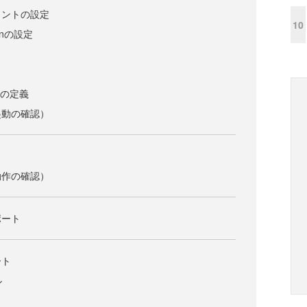
イントの設定
10
tionの設定
スの定義
起動の確認）
動作の確認）
ポート
ート
ル