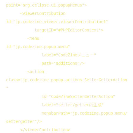
point
="org.eclipse.ui.popupMenus">
<
viewerContribution
id
="jp.codezine.viewer.viewerContribution1"
targetID
="#PHPEditorContext">
<
menu
id
="jp.codezine.popup.menu"
label
="CodeZineメニュー"
path
="additions"/>
<
action
class
="jp.codezine.popup.actions.SetterGetterAction
"
id
="CodeZineSetterGetterAction"
label
="setter/getterの生成"
menubarPath
="jp.codezine.popup.menu/
settergetter"/>
</
viewerContribution
>