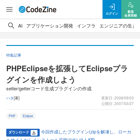
新規
ログイン
会員登録
AI
アプリケーション開発
インフラ
エンジニアの生き
特集記事
PHPEclipseを拡張してEclipseプラ
グインを作成しよう
setter/getterコード生成プラグインの作成
ハタ
[著]
更新日: 2008/09/03
公開日: 2007/03/27
PHP
Eclipse
今回作成したプラグイン(zipを解凍し、ローカ
ダウンロード
ルサイトからインストール可能です) (9.1 KB)