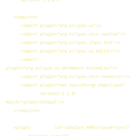
<
requires
>
<
import
plugin
="org.eclipse.ui"/>
<
import
plugin
="org.eclipse.core.runtime"/>
<
import
plugin
="org.eclipse.jface.text"/>
<
import
plugin
="org.eclipse.ui.editors"/>
<
import
plugin
="org.eclipse.ui.workbench.texteditor"/>
<
import
plugin
="org.eclipse.core.resources"/>
<
import
plugin
="net.sourceforge.phpeclipse" 
version
="1.1.8" 
match
="greaterOrEqual"/>
</
requires
>
<
plugin
id
="CodeZine_PHPEclipseProject"
download-size
="0"