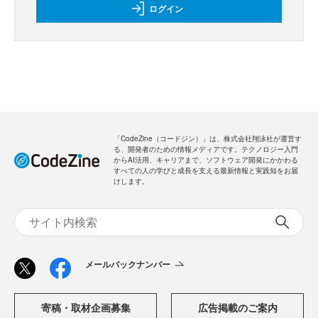
ログイン
「CodeZine（コードジン）」は、株式会社翔泳社が運営す
る、開発者のための情報メディアです。テクノロジー入門
からAI活用、キャリアまで、ソフトウェア開発にかかわる
すべての人の学びと成長を支える最新情報と実践知をお届
けします。
メールバックナンバー
寄稿・取材企画募集
広告掲載のご案内