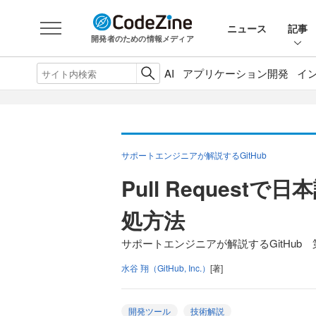
ニュース
記事
開発者のための情報メディア
AI
アプリケーション開発
イ
サポートエンジニアが解説するGitHub
Pull Reques
処方法
サポートエンジニアが解説するGitHub 
水谷 翔（GitHub, Inc.）
[著]
開発ツール
技術解説