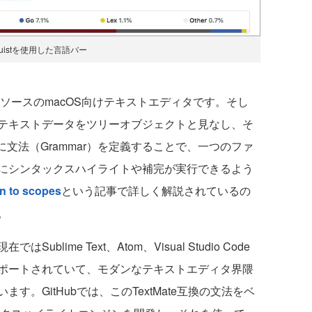
nguistを使用した言語バー
ソースのmacOS向けテキストエディタです。そし
のは、テキストデータをツリーオブジェクトと見なし、そ
に文法（Grammar）を定義することで、一つのファ
にシンタックスハイライトや補完が実行できるよう
on to scopes
という記事で詳しく解説されているの
。
blime Text、Atom、Visual Studio Code
ポートされていて、モダンなテキストエディタ界隈
。GitHubでは、このTextMate互換の文法をベ