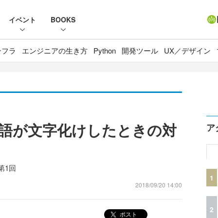
イベント
BOOKS
ンフラ
エンジニアの生き方
Python
開発ツール
UX／デザイン
tで日本語が文字化けしたときの対
ア
第1回
1
2018/09/20 14:00
2
ポスト