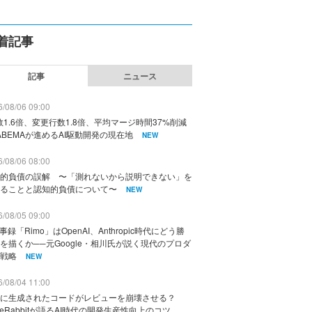
着記事
記事
ニュース
/08/06 09:00
数1.6倍、変更行数1.8倍、平均マージ時間37%削減
ABEMAが進めるAI駆動開発の現在地
NEW
/08/06 08:00
的負債の誤解 〜「測れないから説明できない」を
ることと認知的負債について〜
NEW
/08/05 09:00
議事録「Rimo」はOpenAI、Anthropic時代にどう勝
を描くか──元Google・相川氏が説く現代のプロダ
戦略
NEW
/08/04 11:00
に生成されたコードがレビューを崩壊させる？
deRabbitが語るAI時代の開発生産性向上のコツ