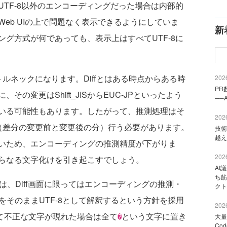
TF-8以外のエンコーディングだった場合は内部的
bのWeb UIの上で問題なく表示できるようにしていま
新
グ方式が何であっても、表示上はすべてUTF-8に
トルネックになります。Diffとはある時点からある時
2026
PR
の変更はShift_JISからEUC-JPといったよう
──
いる可能性もあります。したがって、推測処理はそ
2026
（差分の変更前と変更後の分）行う必要があります。
技術
越え
いため、エンコーディングの推測精度が下がりま
2026
らなる文字化けを引き起こすでしょう。
AI
ち筋
は、Diff画面に限ってはエンコーディングの推測・
クト
をそのままUTF-8として解釈するという方針を採用
2026
して不正な文字が現れた場合は全て
という文字に置き
大量
�
Co