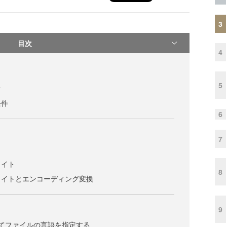
3
目次
4
5
？
条件
6
7
ライト
8
ライトとエンコーディング変換
9
esを使ってファイルの言語を指定する