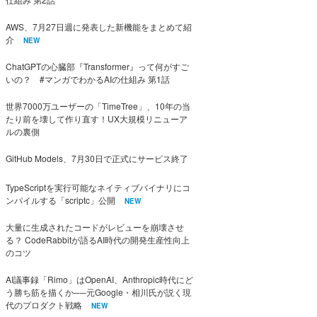
AWS、7月27日週に発表した新機能をまとめて紹
介
NEW
ChatGPTの心臓部『Transformer』って何がすご
いの？ #マンガでわかるAIの仕組み 第1話
世界7000万ユーザーの「TimeTree」、10年の当
たり前を壊して作り直す！UX大規模リニューア
ルの裏側
GitHub Models、7月30日で正式にサービス終了
TypeScriptを実行可能なネイティブバイナリにコ
ンパイルする「scriptc」公開
NEW
大量に生成されたコードがレビューを崩壊させ
る？ CodeRabbitが語るAI時代の開発生産性向上
のコツ
AI議事録「Rimo」はOpenAI、Anthropic時代にど
う勝ち筋を描くか──元Google・相川氏が説く現
代のプロダクト戦略
NEW