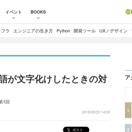
イベント
BOOKS
ンフラ
エンジニアの生き方
Python
開発ツール
UX／デザイン
tで日本語が文字化けしたときの対
ア
第1回
1
2018/09/20 14:00
2
ポスト