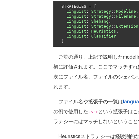
  STRATEGIES 
=
[
Linguist
::
Strategy
::
Modeline
,
Linguist
::
Strategy
::
Filename
,
Linguist
::
Shebang
,
Linguist
::
Strategy
::
Extension
Linguist
::
Heuristics
,
Linguist
::
Classifier
]
ご覧の通り、上記で説明したmodelin
初に評価されます。ここでマッチすれ
次にファイル名、ファイルのシェバン
れます。
ファイル名や拡張子の一覧は
langua
の例で使用した
という拡張子はこの
.src
ラテジーにはマッチしないということ
Heuristicsストラテジーは経験則