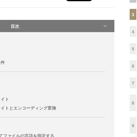
3
目次
4
5
？
条件
6
7
ライト
8
ライトとエンコーディング変換
9
esを使ってファイルの言語を指定する