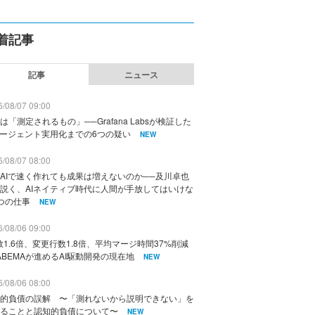
着記事
記事
ニュース
/08/07 09:00
は「測定されるもの」──Grafana Labsが検証した
エージェント実用化までの6つの疑い
NEW
/08/07 08:00
AIで速く作れても成果は増えないのか──及川卓也
説く、AIネイティブ時代に人間が手放してはいけな
つの仕事
NEW
/08/06 09:00
数1.6倍、変更行数1.8倍、平均マージ時間37%削減
ABEMAが進めるAI駆動開発の現在地
NEW
/08/06 08:00
的負債の誤解 〜「測れないから説明できない」を
ることと認知的負債について〜
NEW