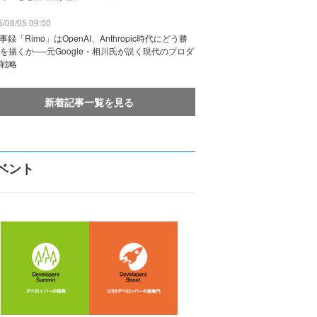
/08/05 09:00
議事録「Rimo」はOpenAI、Anthropic時代にどう勝
を描くか──元Google・相川氏が説く現代のプロダ
戦略
新着記事一覧を見る
ベント