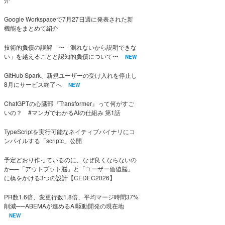
Google Workspaceで7月27日週に発表された新
機能をまとめて紹介
技術的負債の誤解 〜「測れないから説明できな
い」を越えることと認知的負債について〜
NEW
GitHub Spark、新規ユーザーの受け入れを停止し
8月にサービス終了へ
NEW
ChatGPTの心臓部『Transformer』って何がすご
いの？ #マンガでわかるAIの仕組み 第1話
TypeScriptを実行可能なネイティブバイナリにコ
ンパイルする「scriptc」公開
予定どおり作っているのに、なぜ良くならないの
か──「アウトプット脳」と「ユーザー価値脳」
に橋をかける3つの設計【CEDEC2026】
PR数1.6倍、変更行数1.8倍、平均マージ時間37%
削減──ABEMAが進めるAI駆動開発の現在地
NEW