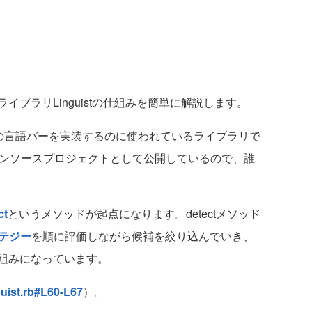
ブラリLinguistの仕組みを簡単に解説します。
tHubの言語バーを実装するのに使われているライブラリで
ープンソースプロジェクトとして公開しているので、誰
ct
というメソッドが起点になります。detectメソッド
テジー
を順に評価しながら候補を絞り込んでいき、
組みになっています。
guist.rb#L60-L67
）。