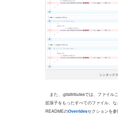
シンタック
また、.gitattributesでは、
拡張子をもったすべてのファイル、など細
READMEの
Overrides
セクションを参