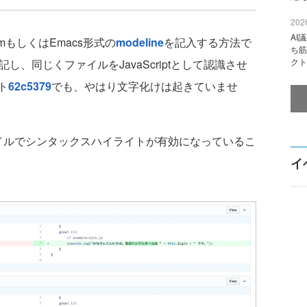
2026
AI
もしくはEmacs形式の
modeline
を記入する方法で
ち筋
クト
記し、同じくファイルをJavaScriptとして認識させ
ト
62c5379
でも、やはり文字化けは起きていませ
ルでシンタックスハイライトが有効になっているこ
イ