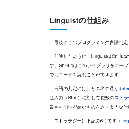
Linguistの仕組み
最後にこのプログラミング言語判定ライ
前述したように、LinguistはGi
す。GitHubはこのライブラリをオ
でもコードを読むことができます。
言語の判定には、その名の通り
dete
は入力（Blob）に対して複数の
ストラ
最も可能性が高いものを返すような仕
ストラテジーは下記の6つです（
lin