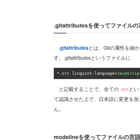
.gitattributesを使ってファ
.gitattributes
とは、Gitの属性を
す。.gitattributesというファイルに
*.
src linguist
-
language
=
JavaScrip
と記載することで、全ての
とい
.src
て認識させた上で、日本語に変更を加
ん。
modelineを使ってファイルの言