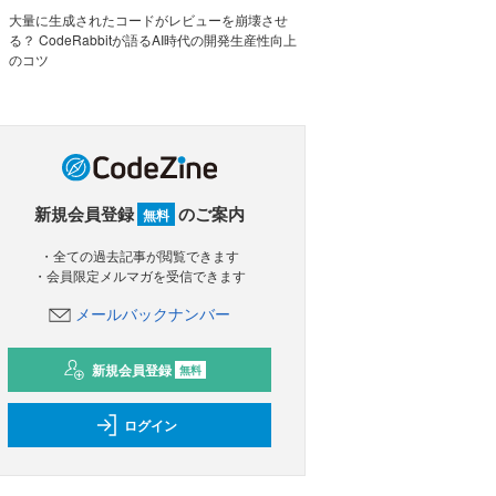
大量に生成されたコードがレビューを崩壊させ
る？ CodeRabbitが語るAI時代の開発生産性向上
のコツ
新規会員登録
のご案内
無料
・全ての過去記事が閲覧できます
・会員限定メルマガを受信できます
メールバックナンバー
新規会員登録
無料
ログイン