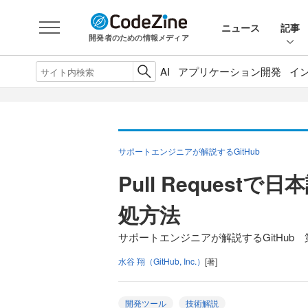
ニュース
記事
開発者のための情報メディア
AI
アプリケーション開発
イ
サポートエンジニアが解説するGitHub
Pull Reques
処方法
サポートエンジニアが解説するGitHub 
水谷 翔（GitHub, Inc.）
[著]
開発ツール
技術解説