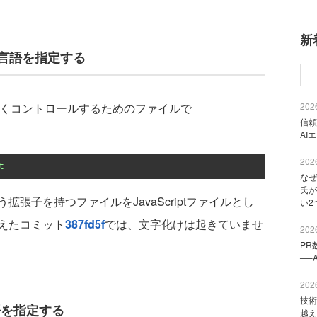
新
イルの言語を指定する
細かくコントロールするためのファイルで
2026
信頼
AI
2026
t
なぜ
氏が
う拡張子を持つファイルをJavaScriptファイルとし
い2
えたコミット
387fd5f
では、文字化けは起きていませ
2026
PR
──
2026
技術
語を指定する
越え