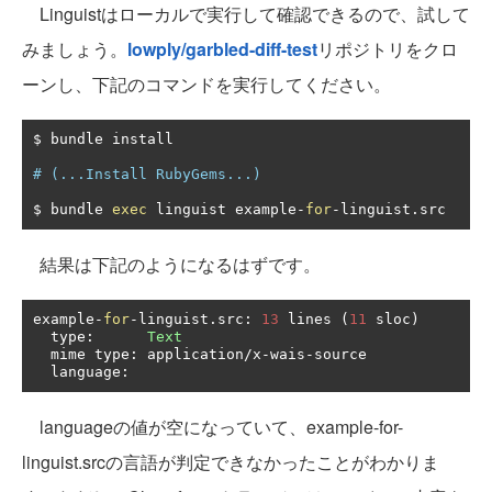
Linguistはローカルで実行して確認できるので、試して
みましょう。
lowply/garbled-diff-test
リポジトリをクロ
ーンし、下記のコマンドを実行してください。
$ bundle install

# (...Install RubyGems...)
$ bundle 
exec
 linguist example
-
for
-
linguist
.
src
結果は下記のようになるはずです。
example
-
for
-
linguist
.
src
:
13
 lines 
(
11
 sloc
)
  type
:
Text
  mime type
:
 application
/
x
-
wais
-
source

  language
:
languageの値が空になっていて、example-for-
linguist.srcの言語が判定できなかったことがわかりま