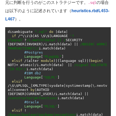
元に判断を行うのがこのストラテジーです。
の場合
.sql
は以下のように記述されています（
heuristics.rb#L453-
L467
）。
disambiguate 
".sql"
do
|
data
|
if
/^
\\i\b
|
AS \$\$
|
LANGUAGE 
'?
plpgsql'
?
/i.match(data) || /
SECURITY 
(
DEFINER
|
INVOKER
)/
i
.
match
(
data
)
||
/BEGIN( WORK| 
TRANSACTION)?;/
i
.
match
(
data
)
#Postgres
Language
[
"PLpgSQL"
]
elsif
/(
alter 
module
)|(
language sql
)|(
begin
(
NOT
)+
 atomic
)/
i
.
match
(
data
)
||
/signal SQLSTATE 
'[0-9]+'/
i
.
match
(
data
)
#IBM db2
Language
[
"SQLPL"
]
elsif
/
\$\$PLSQL_
|
XMLTYPE
|
sysdate
|
systimestamp
|
\.nextv
al
|
connect 
by
|
AUTHID 
(
DEFINER
|
CURRENT_USER
)/
i
.
match
(
data
)
||
/constructor\W+function/
i
.
match
(
data
)
#Oracle
Language
[
"PLSQL"
]
elsif
!
/begin|boolean|package|exception/
i
.
match
(
data
)