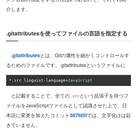
介します。
.gitattributesを使ってファイルの言語を指定する
.gitattributes
とは、Gitの属性を細かくコントロールす
るためのファイルです。.gitattributesというファイルに
*.
src linguist
-
language
=
JavaScript
と記載することで、全ての
という拡張子を持つフ
.src
ァイルをJavaScriptファイルとして認識させた上で、日
本語に変更を加えたコミット
387fd5f
では、文字化けは起
きていません。