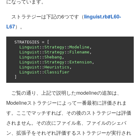
になっています。
ストラテジーは下記の6つです（
linguist.rb#L60-
L67
）。
  STRATEGIES 
=
[
Linguist
::
Strategy
::
Modeline
,
Linguist
::
Strategy
::
Filename
,
Linguist
::
Shebang
,
Linguist
::
Strategy
::
Extension
,
Linguist
::
Heuristics
,
Linguist
::
Classifier
]
ご覧の通り、上記で説明したmodelineの追加は、
Modelineストラテジーによって一番最初に評価されま
す。ここでマッチすれば、その後のストラテジーは評価
されません。その次にファイル名、ファイルのシェバ
ン、拡張子をそれぞれ評価するストラテジーが実行され