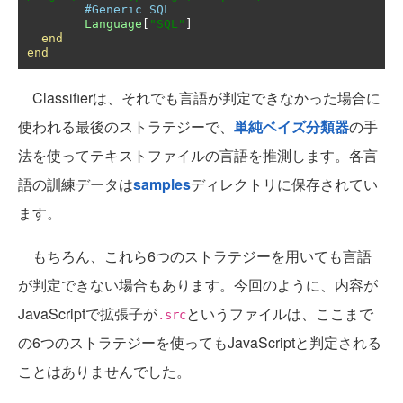
#Generic SQL
Language
[
"SQL"
]
end
end
Classifierは、それでも言語が判定できなかった場合に
使われる最後のストラテジーで、
単純ベイズ分類器
の手
法を使ってテキストファイルの言語を推測します。各言
語の訓練データは
samples
ディレクトリに保存されてい
ます。
もちろん、これら6つのストラテジーを用いても言語
が判定できない場合もあります。今回のように、内容が
JavaScriptで拡張子が
というファイルは、ここまで
.src
の6つのストラテジーを使ってもJavaScriptと判定される
ことはありませんでした。