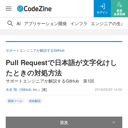
新規
ログイン
会員登録
AI
アプリケーション開発
インフラ
エンジニアの生き
サポートエンジニアが解説するGitHub
Pull Requestで日本語が文字化けし
たときの対処方法
サポートエンジニアが解説するGitHub 第1回
水谷 翔（GitHub, Inc.）
[著]
2018/09/20 14:00
開発ツール
技術解説
目次