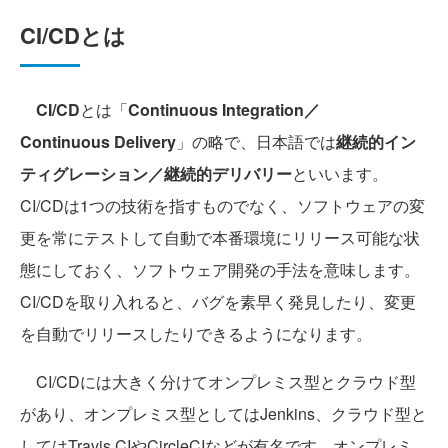
CI/CDとは
CI/CD
とは「
Continuous Integration／
Continuous
Delivery
」の略で、日本語では
継続的イン
ティグレーション／継続的デリバリー
といいます。
CI/CDは1つの技術を指すものでなく、ソフトウェアの変
更を常にテストして自動で本番環境にリリース可能な状
態にしておく、ソフトウェア開発の手法を意味します。
CI/CDを取り入れると、バグを素早く発見したり、変更
を自動でリリースしたりできるようになります。
CI/CDには大きく分けてオンプレミス型とクラウド型
があり、オンプレミス型としてはJenkins、クラウド型と
してはTravis CIやCircleCIなどが有名です。オンプレミ