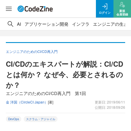
新規
ログイン
会員登録
AI
アプリケーション開発
インフラ
エンジニアの生き
エンジニアのためのCI/CD再入門
CI/CDのエキスパートが解説：CI/CD
とは何か？ なぜ今、必要とされるの
か？
エンジニアのためのCI/CD再入門 第1回
金 洋国（CircleCI Japan）
[著]
更新日: 2019/06/11
公開日: 2018/09/26
DevOps
スクラム・アジャイル