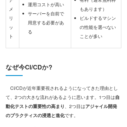
運用コストが高い
メ
もあります）
サーバーを自前で
リ
ビルドするマシン
用意する必要があ
ッ
の性能を選べない
る
ト
ことが多い
なぜ今CI/CDか?
CI/CDが近年重要視されるようになってきた理由とし
て、2つの大きな流れがあるように思います。1つ目は
自
動化テストの重要性の高まり
、2つ目は
アジャイル開発
のプラクティスの浸透と進化
です。