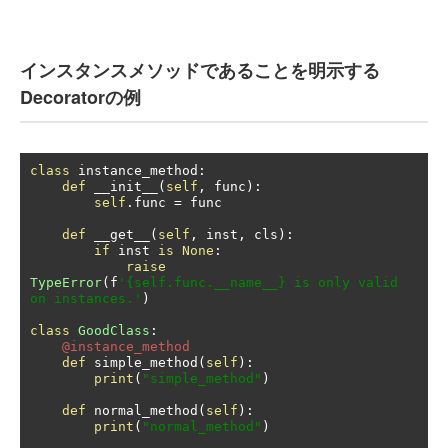
インスタンスメソッドであることを明示する
Decoratorの例
class
 instance_method
:
def
 __init__
(
self
,
 func
):
self
.
func 
=
 func

def
 __get__
(
self
,
 inst
,
 cls
):
if
 inst 
is
None
:
raise
TypeError
(
f
'{self.func.__name__} is only valid 
on instances.'
)
class
GoodClass
:
@instance_method
def
 simple_method
(
self
):
print
(
"simple_method"
)
def
 normal_method
(
self
):
print
(
"normal_method"
)