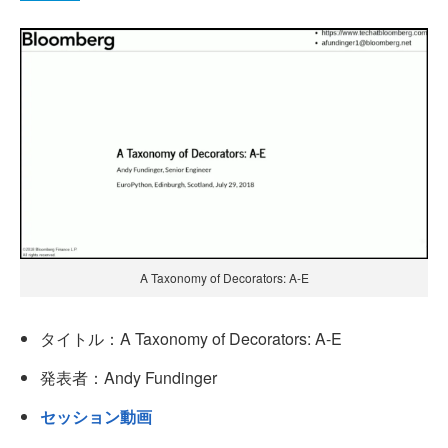
A Taxonomy of Decorators: A-E
タイトル：A Taxonomy of Decorators: A-E
発表者：Andy Fundinger
セッション動画