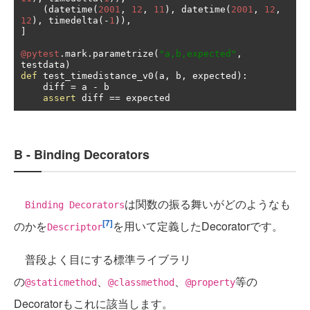
(
datetime
(
2001
,
12
,
11
),
 datetime
(
2001
,
12
,
12
),
 timedelta
(-
1
)),
]
@pytest
.
mark
.
parametrize
(
"a,b,expected"
,
testdata
)
def
 test_timedistance_v0
(
a
,
 b
,
 expected
):
    diff 
=
 a 
-
 b

assert
 diff 
==
 expected
B - Binding Decorators
は関数の振る舞いがどのようなも
Binding Decorators
[7]
のかを
を用いて定義したDecoratorです。
Descriptor
普段よく目にする標準ライブラリ
の
、
、
等の
@staticmethod
@classmethod
@property
Decoratorもこれに該当します。