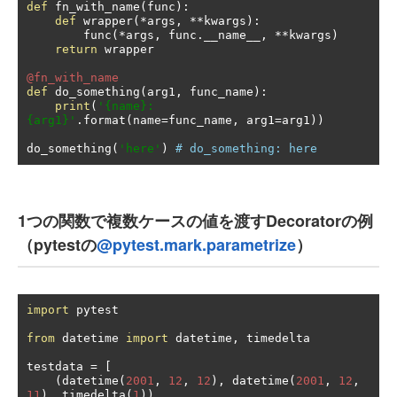
def
 fn_with_name
(
func
):
def
 wrapper
(*
args
,
**
kwargs
):
        func
(*
args
,
 func
.
__name__
,
**
kwargs
)
return
 wrapper

@fn_with_name
def
 do_something
(
arg1
,
 func_name
):
print
(
'{name}: 
{arg1}'
.
format
(
name
=
func_name
,
 arg1
=
arg1
))
do_something
(
'here'
)
# do_something: here
1つの関数で複数ケースの値を渡すDecoratorの例
（pytestの
@pytest.mark.parametrize
）
import
 pytest

from
 datetime 
import
 datetime
,
 timedelta

testdata 
=
[
(
datetime
(
2001
,
12
,
12
),
 datetime
(
2001
,
12
,
11
),
 timedelta
(
1
)),