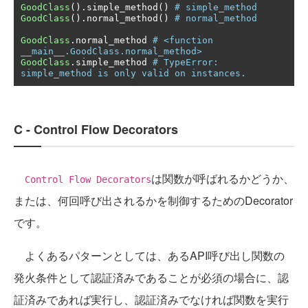
GoodClass
().
simple_method
()
# simple_method
GoodClass
().
normal_method
()
# normal_method
GoodClass
.
normal_method 
# <function 
__main__.GoodClass.normal_method>
GoodClass
.
simple_method 
# TypeError: 
simple_method is only valid on instances.
C - Control Flow Decorators
は関数が呼ばれるかどうか、
Control Flow Decorators
または、何回呼び出されるかを制御するためのDecorator
です。
よくあるパターンとしては、あるAPI呼び出し関数の
発火条件として認証済みであることが必須の場合に、認
証済みであれば実行し、認証済みでなければ関数を実行