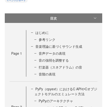
イベントレポート
目次
はじめに
参考リンク
音楽理論に基づくサウンド生成
Page
1
音声データの表現
音の強弱を調整する
打楽器（スネアドラム）の音
音階の表現
PyPy（cpyext）におけるC APIやCオブジ
ェクトモデルのエミュレート方法
PyPyのアーキテクチャ
Page
2