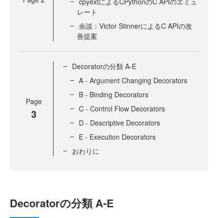
cpyextによるCPythonのC APIのエミュ
レート
余談：Victor StinnerによるC APIの改
善提案
Decoratorの分類 A-E
A - Argument Changing Decorators
B - Binding Decorators
Page
C - Control Flow Decorators
3
D - Descriptive Decorators
E - Execution Decorators
おわりに
Decoratorの分類 A-E