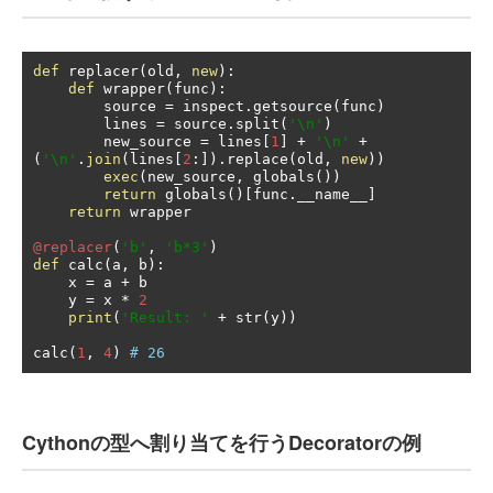
def
 replacer
(
old
,
new
):
def
 wrapper
(
func
):
        source 
=
 inspect
.
getsource
(
func
)
        lines 
=
 source
.
split
(
'\n'
)
        new_source 
=
 lines
[
1
]
+
'\n'
+
(
'\n'
.
join
(
lines
[
2
:]).
replace
(
old
,
new
))
exec
(
new_source
,
 globals
())
return
 globals
()[
func
.
__name__
]
return
 wrapper

@replacer
(
'b'
,
'b*3'
)
def
 calc
(
a
,
 b
):
    x 
=
 a 
+
 b

    y 
=
 x 
*
2
print
(
'Result: '
+
 str
(
y
))
calc
(
1
,
4
)
# 26
Cythonの型へ割り当てを行うDecoratorの例