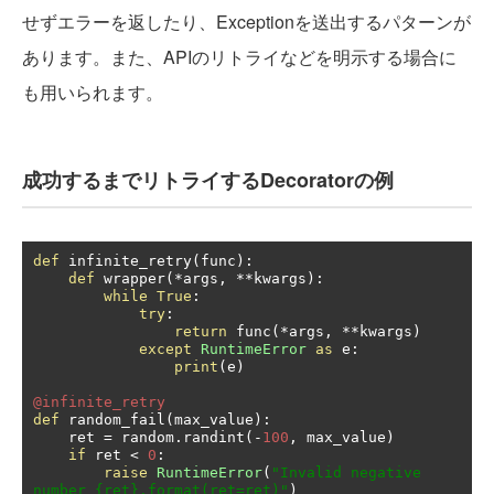
せずエラーを返したり、Exceptionを送出するパターンが
あります。また、APIのリトライなどを明示する場合に
も用いられます。
成功するまでリトライするDecoratorの例
def
 infinite_retry
(
func
):
def
 wrapper
(*
args
,
**
kwargs
):
while
True
:
try
:
return
 func
(*
args
,
**
kwargs
)
except
RuntimeError
as
 e
:
print
(
e
)
@infinite_retry
def
 random_fail
(
max_value
):
    ret 
=
 random
.
randint
(-
100
,
 max_value
)
if
 ret 
<
0
:
raise
RuntimeError
(
"Invalid negative 
number {ret}.format(ret=ret)"
)