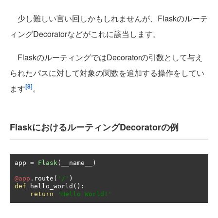
少し難しい言い回しかもしれませんが、Flaskのルーテ
ィングDecoratorなどがこれに該当します。
FlaskのルーティングではDecoratorの引数として与え
られたパスに対して対象の関数を追加する操作をしてい
[8]
ます
。
FlaskにおけるルーティングDecoratorの例
app 
=
Flask
(
__name__
)
@app
.
route
(
'/'
)
def
 hello_world
():
return
'Hello World!'