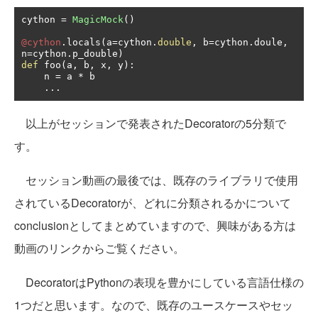
cython 
=
MagicMock
()
@cython
.
locals
(
a
=
cython
.
double
,
 b
=
cython
.
doule
,
n
=
cython
.
p_double
)
def
 foo
(
a
,
 b
,
 x
,
 y
):
    n 
=
 a 
*
 b

...
以上がセッションで発表されたDecoratorの5分類で
す。
セッション動画の最後では、既存のライブラリで使用
されているDecoratorが、どれに分類されるかについて
conclusionとしてまとめていますので、興味がある方は
動画のリンクからご覧ください。
DecoratorはPythonの表現を豊かにしている言語仕様の
1つだと思います。なので、既存のユースケースやセッ