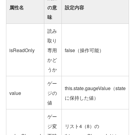
属性名
の意
設定内容
味
読み
取り
isReadOnly
専用
false（操作可能）
かど
うか
ゲー
this.state.gaugeValue（state
value
ジの
に保持した値）
値
ゲー
ジ変
リスト4（8）の