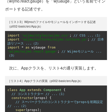
（wijmo.react.gauge）を「wjGauge」という名前でイン
ポートする記述です。
［リスト3］Wijmoのファイルやモジュールをインポートする記述
（p002-basic/src/App.js）
import
'wijmo/styles/wijmo.css'
;
// CSS ...（1）
import
'wijmo/cultures/wijmo.culture.ja'
;
// 日本
語リソース ...（2）
import
*
as
 wjGauge 
from
'wijmo/wijmo.react.gauge'
;
// Wijmoモジュール ...
（3）
次に、Appクラスを、リスト4の通り実装します。
［リスト4］Appクラスの実装（p002-basic/src/App.js）
class
App
extends
Component
{
// コンストラクター // ...（1）
constructor
(
props
)
{
// スーパークラスのコンストラクターでpropsを初期設定 
// ...（2）
super
(
props
);