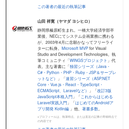
この著者の最近の執筆記事
山田 祥寛（ヤマダ ヨシヒロ）
静岡県榛原町生まれ。一橋大学経済学部卒
業後、NECにてシステム企画業務に携わる
が、2003年4月に念願かなってフリーライ
ターに転身。
Microsoft MVP
for Visual
Studio and Development Technologies。執
筆コミュニティ「
WINGSプロジェクト
」代
表。主な著書に「
独習シリーズ（Java・
C#・Python・PHP・Ruby・JSP＆サーブレ
ットなど）
」「
速習シリーズ（ASP.NET
Core・Vue.js・React・TypeScript・
ECMAScript、Laravelなど）
」「
改訂3版
JavaScript本格入門
」「
これからはじめる
Laravel実践入門
」「
はじめてのAndroidア
プリ開発 Kotlin編
」他、
著書多数
。
※プロフィールは、執筆時点、または直近の記事の寄稿時点で
の内容です
この著者の最近の執筆記事