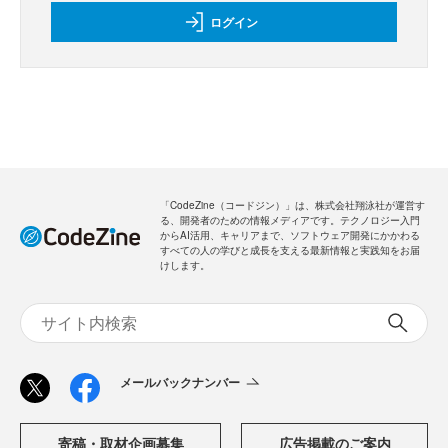
ログイン
「CodeZine（コードジン）」は、株式会社翔泳社が運営す
る、開発者のための情報メディアです。テクノロジー入門
からAI活用、キャリアまで、ソフトウェア開発にかかわる
すべての人の学びと成長を支える最新情報と実践知をお届
けします。
メールバックナンバー
寄稿・取材企画募集
広告掲載のご案内