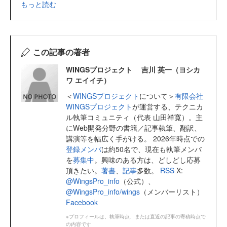
もっと読む
この記事の著者
WINGSプロジェクト 吉川 英一（ヨシカ
ワ エイイチ）
＜
WINGSプロジェクト
について＞
有限会社
WINGSプロジェクト
が運営する、テクニカ
ル執筆コミュニティ（代表 山田祥寛）。主
にWeb開発分野の書籍／記事執筆、翻訳、
講演等を幅広く手がける。 2026年時点での
登録メンバ
は約50名で、現在も執筆メンバ
を
募集中
。興味のある方は、どしどし応募
頂きたい。
著書
、
記事
多数。
RSS
X:
@WingsPro_info
（公式）、
@WingsPro_info/wings
（メンバーリスト）
Facebook
※プロフィールは、執筆時点、または直近の記事の寄稿時点で
の内容です