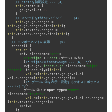
// stateを初期設定 ...（3）
this
.
state 
=
{
      gaugeValue
:
30
}
// メソッドをthisにバインド ... （4）
this
.
gaugeChanged 
=
this
.
gaugeChanged
.
bind
(
this
);
this
.
textboxChanged 
=
this
.
textboxChanged
.
bind
(
this
);
}
// コンポーネントの表示 ...（5）
  render
()
{
return
(
<
div className
=
"App"
>
<h1>
Wijmo
+
React
（ゲージ）</
h1
>
{
/* WijmoのLinearGauge ...（6） */
}
<
wjGauge
.
LinearGauge
 className
=
"wijmo-
control"
 isReadOnly
={
false
}
value
={
this
.
state
.
gaugeValue
}
valueChanged
={
this
.
gaugeChanged
}/>
{
/* ゲージの値を表示・設定するテキストボックス 
...（7）*/
}
ゲージの値：<
input type
=
"text"
className
=
"textbox"
value
={
this
.
state
.
gaugeValue
}
 onChange
=
{
this
.
textboxChanged
}/>
</
div
>
);