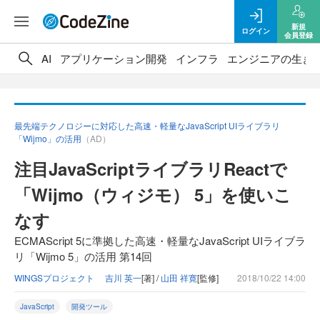
新規
ログイン
会員登録
AI
アプリケーション開発
インフラ
エンジニアの生き
最先端テクノロジーに対応した高速・軽量なJavaScript UIライブラリ
「Wijmo」の活用
（AD）
注目JavaScriptライブラリReactで
「Wijmo（ウィジモ） 5」を使いこ
なす
ECMAScript 5に準拠した高速・軽量なJavaScript UIライブラ
リ「Wijmo 5」の活用 第14回
WINGSプロジェクト 吉川 英一
[著] /
山田 祥寛
[監修]
2018/10/22 14:00
JavaScript
開発ツール