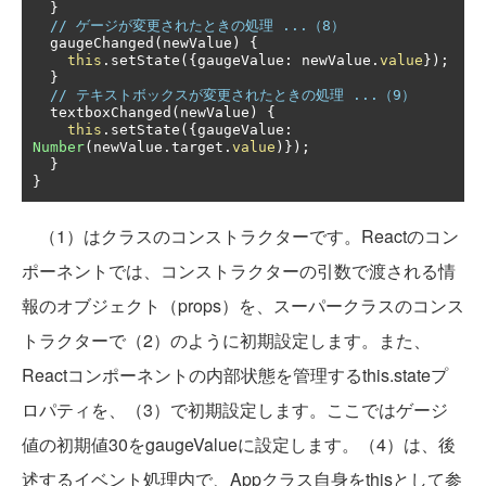
}
// ゲージが変更されたときの処理 ...（8）
  gaugeChanged
(
newValue
)
{
this
.
setState
({
gaugeValue
:
 newValue
.
value
});
}
// テキストボックスが変更されたときの処理 ...（9）
  textboxChanged
(
newValue
)
{
this
.
setState
({
gaugeValue
:
Number
(
newValue
.
target
.
value
)});
}
}
（1）はクラスのコンストラクターです。Reactのコン
ポーネントでは、コンストラクターの引数で渡される情
報のオブジェクト（props）を、スーパークラスのコンス
トラクターで（2）のように初期設定します。また、
Reactコンポーネントの内部状態を管理するthis.stateプ
ロパティを、（3）で初期設定します。ここではゲージ
値の初期値30をgaugeValueに設定します。（4）は、後
述するイベント処理内で、Appクラス自身をthisとして参