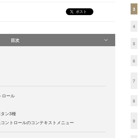
3
ポスト
4
目次
5
6
7
ントロール
8
タン3種
9
系コントロールのコンテキストメニュー