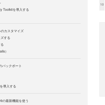
ル
10
ty Toolkitを導入する
ールのカスタマイズ
イズする
する
ils）
0へのバックポート
raryを導入する
809の最新機能を使う