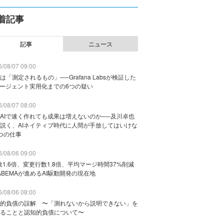
着記事
記事
ニュース
/08/07 09:00
は「測定されるもの」──Grafana Labsが検証した
エージェント実用化までの6つの疑い
/08/07 08:00
AIで速く作れても成果は増えないのか──及川卓也
説く、AIネイティブ時代に人間が手放してはいけな
つの仕事
/08/06 09:00
数1.6倍、変更行数1.8倍、平均マージ時間37%削減
ABEMAが進めるAI駆動開発の現在地
/08/06 08:00
的負債の誤解 〜「測れないから説明できない」を
ることと認知的負債について〜