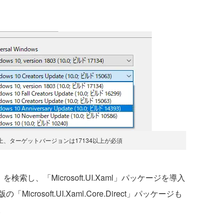
以上、ターゲットバージョンは17134以上が必須
ml」を検索し、「Microsoft.UI.Xaml」パッケージを導入
osoft.UI.Xaml.Core.Direct」パッケージも
。