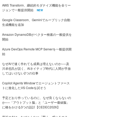
AWS Transform、継続的モダナイズ機能を全リー
ジョンで一般提供開始
NEW
Google Classroom、Geminiでルーブリック自動
生成機能を追加
Amazon DynamoDBがベクター検索の一般提供を
開始
Azure DevOps Remote MCP Serverを一般提供開
始
なぜAIで速く作れても成果は増えないのか──及
川卓也氏が説く、AIネイティブ時代に人間が手放
してはいけない2つの仕事
Copilot Agents Windowでエージェントファース
トに進化したVS Codeを試そう
予定どおり作っているのに、なぜ良くならないの
か──「アウトプット脳」と「ユーザー価値脳」
に橋をかける3つの設計【CEDEC2026】
最近のAIは、なぜこんなに「賢く」感じるの？