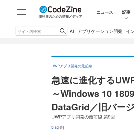
ニュース
記事
開発者のための情報メディア
AI
アプリケーション開発
イ
UWPアプリ開発の最前線
急速に進化するUWP
～Windows 10 
DataGrid／旧
UWPアプリ開発の最前線 第9回
biac
[著]