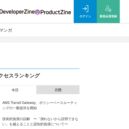
ログイン
新規
会員登録
マンガ
クセスランキング
今日
月間
AWS Transit Gateway、ポリシーベースルーティ
ングの一般提供を開始
技術的負債の誤解 〜「測れないから説明できな
い」を越えることと認知的負債について〜