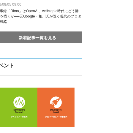
/08/05 09:00
議事録「Rimo」はOpenAI、Anthropic時代にどう勝
を描くか──元Google・相川氏が説く現代のプロダ
戦略
新着記事一覧を見る
ベント