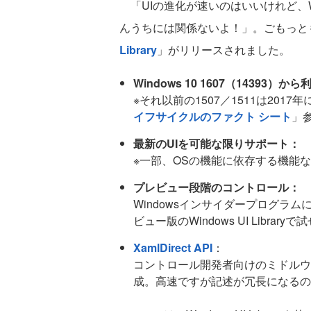
「UIの進化が速いのはいいけれど、Wi
んうちには関係ないよ！」。ごもっと
Library
」がリリースされました。
Windows 10 1607（14393）か
※それ以前の1507／1511は20
イフサイクルのファクト シート
」
最新のUIを可能な限りサポート：
※一部、OSの機能に依存する機能
プレビュー段階のコントロール：
Windowsインサイダープログラ
ビュー版のWindows UI Library
XamlDirect API
：
コントロール開発者向けのミドルウ
成。高速ですが記述が冗長になるの