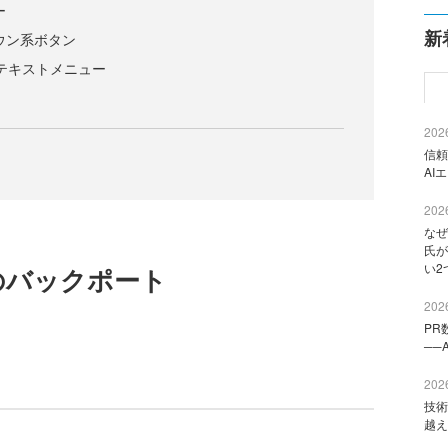
ー
新
ダウン系ボタン
のコンテキストメニュー
2026
信頼
AI
2026
なぜ
氏が
い2
へのバックポート
2026
PR
──
2026
技術
越え