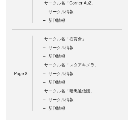
サークル名「Corner AuZ」
サークル情報
新刊情報
サークル名「石貫會」
サークル情報
新刊情報
サークル名「スタアキメラ」
Page
8
サークル情報
新刊情報
サークル名「暗黒通信団」
サークル情報
新刊情報