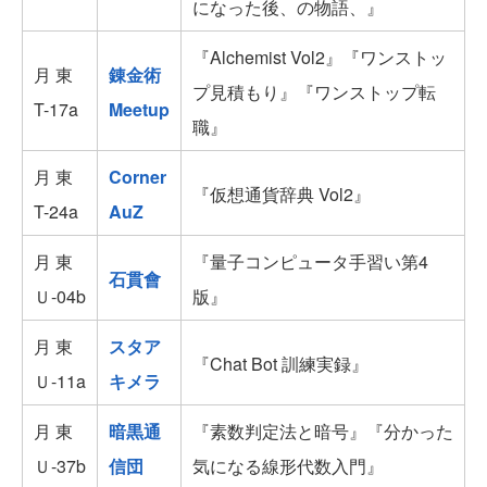
になった後、の物語、』
『Alchemist Vol2』『ワンストッ
月 東
錬金術
プ見積もり』『ワンストップ転
T-17a
Meetup
職』
月 東
Corner
『仮想通貨辞典 Vol2』
T-24a
AuZ
月 東
『量子コンピュータ手習い第4
石貫會
Ｕ-04b
版』
月 東
スタア
『Chat Bot 訓練実録』
Ｕ-11a
キメラ
月 東
暗黒通
『素数判定法と暗号』『分かった
Ｕ-37b
信団
気になる線形代数入門』