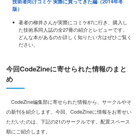
技術者向けコミケ 実際に買ってきた編（2014年冬
版）
著者の柳井さんが実際にコミケ87に行き、購入し
た技術系同人誌の全27冊の紹介とレビューです。
どんな本があるのか詳しく知りたい方はぜひご覧く
ださい。
今回CodeZineに寄せられた情報のまと
め
CodeZine編集部に寄せられた情報から、サークルやそ
の新刊を紹介します。今回、CodeZineに情報をお寄せい
ただいたのは、下記の21のサークルです。配置スペース
順にご紹介します。