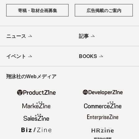
寄稿・取材企画募集
広告掲載のご案内
ニュース
記事
イベント
BOOKS
翔泳社のWebメディア