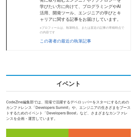
学びたい方に向けて、プログラミングやAI
活用、開発ツール、エンジニアの学びとキ
ャリアに関する記事をお届けしています。
※プロフィールは、執筆時点、または直近の記事の寄稿時点で
の内容です
この著者の最近の執筆記事
イベント
CodeZine編集部では、現場で活躍するデベロッパーをスターにするための
カンファレンス「Developers Summit」や、エンジニアの生きざまをブース
トするためのイベント「Developers Boost」など、さまざまなカンファレ
ンスを企画・運営しています。