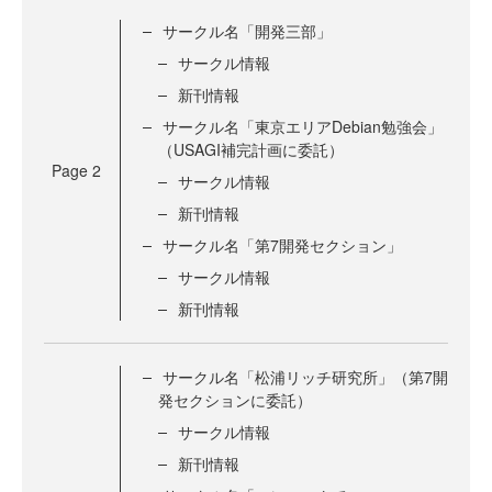
サークル名「開発三部」
サークル情報
新刊情報
サークル名「東京エリアDebian勉強会」
（USAGI補完計画に委託）
Page
2
サークル情報
新刊情報
サークル名「第7開発セクション」
サークル情報
新刊情報
サークル名「松浦リッチ研究所」（第7開
発セクションに委託）
サークル情報
新刊情報