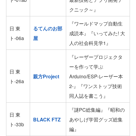
クニック～』
『ワールドマップ自動生
日 東
るてんのお部
成読本』『いってみた! 大
ト-06a
屋
人の社会科見学1』
『レーザープロジェクタ
ーを作って学ぶ
日 東
親方Project
Arduino/ESP-レーザー本
ト-26a
2-』『ワンストップ技術
同人誌を書こう』
『謎PC総集編』『昭和の
日 東
BLACK FTZ
あやしげ学習グッズ総集
ト-33b
編』