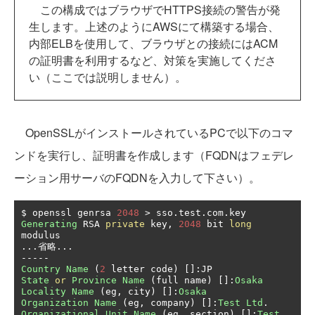
この構成ではブラウザでHTTPS接続の警告が発
生します。上述のようにAWSにて構築する場合、
内部ELBを使用して、ブラウザとの接続にはACM
の証明書を利用するなど、対策を実施してくださ
い（ここでは説明しません）。
OpenSSLがインストールされているPCで以下のコマ
ンドを実行し、証明書を作成します（FQDNはフェデレ
ーション用サーバのFQDNを入力して下さい）。
$ openssl genrsa 
2048
>
 sso
.
test
.
com
.
Generating
 RSA 
private
 key
,
2048
 bit 
long
...省略...
-----
Country
Name
(
2
 letter code
)
[]:
State
or
Province
Name
(
full name
)
[]:
Osaka
Locality
Name
(
eg
,
 city
)
[]:
Osaka
Organization
Name
(
eg
,
 company
)
[]:
Test
Ltd
.
Organizational
Unit
Name
(
eg
,
 section
)
[]:
Test