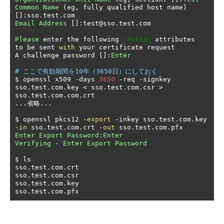
Common
Name
(
eg
,
 fully qualified host name
)
[]:
sso
.
test
.
Email
Address
[]:
test@sso
.
test
.
com

Please
 enter the following 
'extra'
 attributes

to be sent 
with
 your certificate request

A challenge password 
[]:
Enter
# ここで有効期間を10年（3650日）にしておく
$ openssl x509 
-
days 
3650
-
req 
-
signkey 
sso
.
test
.
com
.
key 
<
 sso
.
test
.
com
.
csr 
>
sso
.
test
.
com
.
com
.
...省略...
$ openssl pkcs12 
-
export
-
inkey sso
.
test
.
com
.
key 
-
in
 sso
.
test
.
com
.
crt 
-
out
 sso
.
test
.
com
.
Enter
Export
Password
:
Enter
Verifying
-
Enter
Export
Password
$ ls

sso
.
test
.
com
.
crt

sso
.
test
.
com
.
csr

sso
.
test
.
com
.
key

sso
.
test
.
com
.
pfx