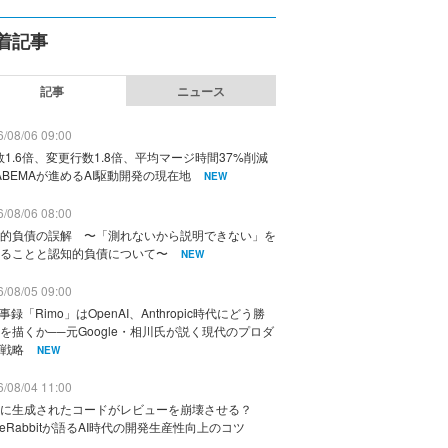
着記事
記事
ニュース
/08/06 09:00
数1.6倍、変更行数1.8倍、平均マージ時間37%削減
ABEMAが進めるAI駆動開発の現在地
NEW
/08/06 08:00
的負債の誤解 〜「測れないから説明できない」を
ることと認知的負債について〜
NEW
/08/05 09:00
議事録「Rimo」はOpenAI、Anthropic時代にどう勝
を描くか──元Google・相川氏が説く現代のプロダ
戦略
NEW
/08/04 11:00
に生成されたコードがレビューを崩壊させる？
deRabbitが語るAI時代の開発生産性向上のコツ