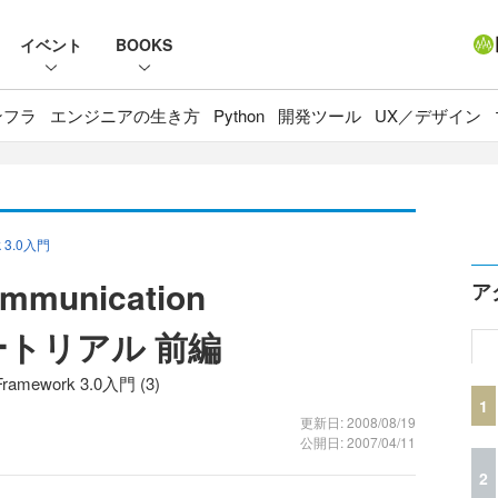
イベント
BOOKS
ンフラ
エンジニアの生き方
Python
開発ツール
UX／デザイン
 3.0入門
mmunication
ア
ュートリアル 前編
ework 3.0入門 (3)
1
更新日: 2008/08/19
公開日: 2007/04/11
2