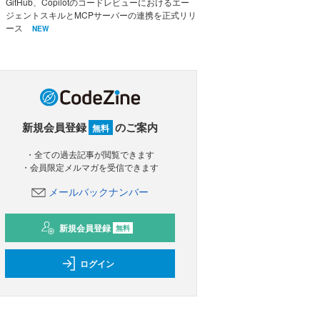
GitHub、Copilotのコードレビューにおけるエー
ジェントスキルとMCPサーバーの連携を正式リリ
ース
NEW
新規会員登録
のご案内
無料
・全ての過去記事が閲覧できます
・会員限定メルマガを受信できます
メールバックナンバー
新規会員登録
無料
ログイン