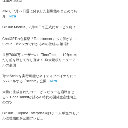
AWS、7月27日週に発表した新機能をまとめて紹
介
NEW
GitHub Models、7月30日で正式にサービス終了
ChatGPTの心臓部『Transformer』って何がすご
いの？ #マンガでわかるAIの仕組み 第1話
世界7000万ユーザーの「TimeTree」、10年の当
たり前を壊して作り直す！UX大規模リニューア
ルの裏側
TypeScriptを実行可能なネイティブバイナリにコ
ンパイルする「scriptc」公開
NEW
大量に生成されたコードがレビューを崩壊させ
る？ CodeRabbitが語るAI時代の開発生産性向上
のコツ
GitHub、Copilot Enterprise向けチーム単位のモデ
ル管理機能を公開プレビュー