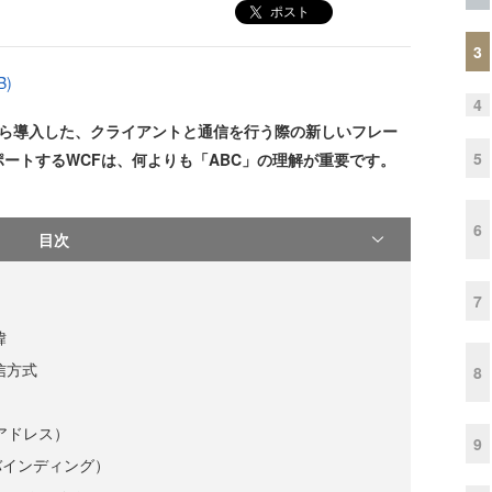
ポスト
3
B)
4
ork 3.0から導入した、クライアントと通信を行う際の新しいフレー
5
ートするWCFは、何よりも「ABC」の理解が重要です。
6
目次
7
緯
信方式
8
」
（アドレス）
9
（バインディング）