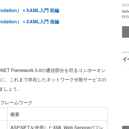
2026
Foundation）＋XAML入門 前編
Ai
行の
Foundation）＋XAML入門 後編
イ
ET Framework 3.0の通信部分を司るコンポーネン
前に、これまで存在したネットワーク分散サービスの
ましょう。
スフレームワーク
概要
ASP.NETを使用したXML Web Serviceのフレ