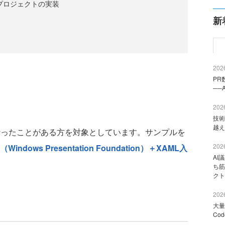
entプロジェクトの実装
新
2026
PR
──
2026
技術
越え
ったことがある方を対象としています。サンプルを
2026
（Windows Presentation Foundation）＋XAML入
AI
ち筋
クト
2026
大量
Co