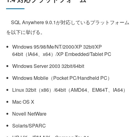
SQL Anywhere 9.0.1が対応しているプラットフォーム
を以下に挙げる。
Windows 95/98/Me/NT/2000/XP 32bit/XP
64bit（IA64、x64）/XP Embedded/Tablet PC
Windows Server 2003 32bit/64bit
Windows Mobile（Pocket PC/Handheld PC）
Linux 32bit（x86）/64bit（AMD64、EM64T、IA64）
Mac OS X
Novell NetWare
Solaris/SPARC