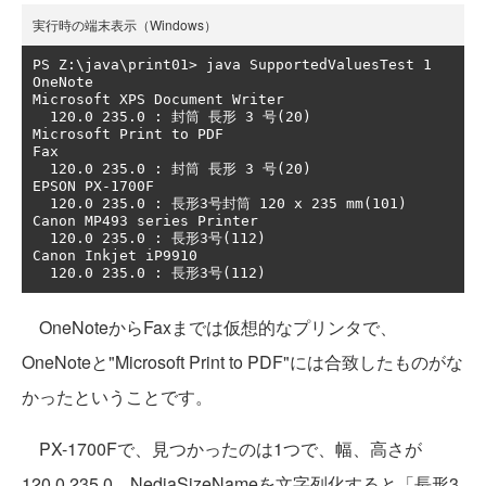
実行時の端末表示（Windows）
PS Z:\java\print01> java SupportedValuesTest 1

OneNote

Microsoft XPS Document Writer

  120.0 235.0 : 封筒 長形 3 号(20)

Microsoft Print to PDF

Fax

  120.0 235.0 : 封筒 長形 3 号(20)

EPSON PX-1700F

  120.0 235.0 : 長形3号封筒 120 x 235 mm(101)

Canon MP493 series Printer

  120.0 235.0 : 長形3号(112)

Canon Inkjet iP9910

OneNoteからFaxまでは仮想的なプリンタで、
OneNoteと"Microsoft Print to PDF"には合致したものがな
かったということです。
PX-1700Fで、見つかったのは1つで、幅、高さが
120.0,235.0、NediaSizeNameを文字列化すると「長形3