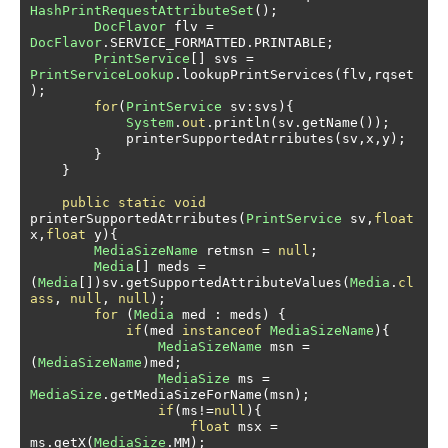
HashPrintRequestAttributeSet
();
DocFlavor
 flv 
=
DocFlavor
.
SERVICE_FORMATTED
.
PRINTABLE
;
PrintService
[]
 svs 
=
PrintServiceLookup
.
lookupPrintServices
(
flv
,
rqset
);
for
(
PrintService
 sv
:
svs
){
System
.
out
.
println
(
sv
.
getName
());
            printerSupportedAtrributes
(
sv
,
x
,
y
);
}
}
public
static
void
printerSupportedAtrributes
(
PrintService
 sv
,
float
x
,
float
 y
){
MediaSizeName
 retmsn 
=
null
;
Media
[]
 meds 
=
(
Media
[])
sv
.
getSupportedAttributeValues
(
Media
.
cl
ass
,
null
,
null
);
for
(
Media
 med 
:
 meds
)
{
if
(
med 
instanceof
MediaSizeName
){
MediaSizeName
 msn 
=
(
MediaSizeName
)
med
;
MediaSize
 ms 
=
MediaSize
.
getMediaSizeForName
(
msn
);
if
(
ms
!=
null
){
float
 msx 
=
ms
.
getX
(
MediaSize
.
MM
);