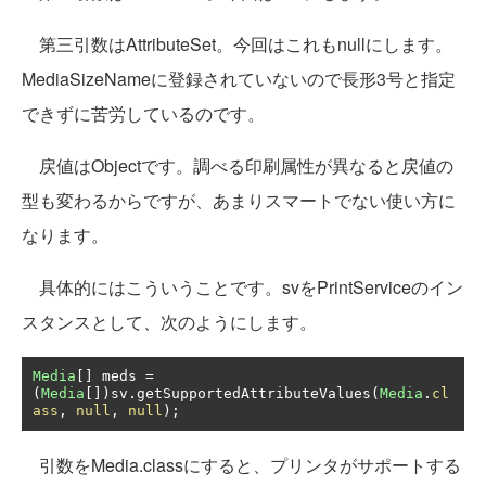
第三引数はAttributeSet。今回はこれもnullにします。
MediaSizeNameに登録されていないので長形3号と指定
できずに苦労しているのです。
戻値はObjectです。調べる印刷属性が異なると戻値の
型も変わるからですが、あまりスマートでない使い方に
なります。
具体的にはこういうことです。svをPrintServiceのイン
スタンスとして、次のようにします。
Media
[]
 meds 
=
(
Media
[])
sv
.
getSupportedAttributeValues
(
Media
.
cl
ass
,
null
,
null
);
引数をMedia.classにすると、プリンタがサポートする