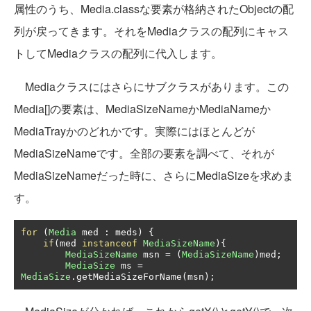
属性のうち、Media.classな要素が格納されたObjectの配
列が戻ってきます。それをMediaクラスの配列にキャス
トしてMediaクラスの配列に代入します。
Mediaクラスにはさらにサブクラスがあります。この
Media[]の要素は、MediaSizeNameかMediaNameか
MediaTrayかのどれかです。実際にはほとんどが
MediaSizeNameです。全部の要素を調べて、それが
MediaSizeNameだった時に、さらにMediaSizeを求めま
す。
for
(
Media
 med 
:
 meds
)
{
if
(
med 
instanceof
MediaSizeName
){
MediaSizeName
 msn 
=
(
MediaSizeName
)
med
;
MediaSize
 ms 
=
MediaSize
.
getMediaSizeForName
(
msn
);