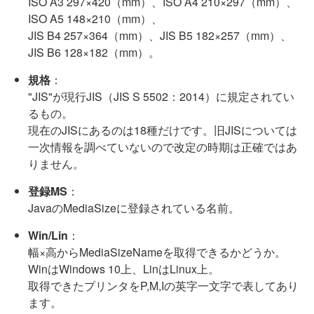
ISO A3 297×420（mm）、ISO A4 210×297（mm）、
ISO A5 148×210（mm）、
JIS B4 257×364（mm）、JIS B5 182×257（mm）、
JIS B6 128×182（mm）。
規格
：
"JIS"が現行JIS（JIS S 5502：2014）に規定されてい
るもの。
現在のJISにあるのは18種だけです。旧JISについては
一次情報を調べていないので改定の時期は正確ではあ
りません。
登録MS
：
JavaのMediaSizeに登録されている名前。
Win/Lin
：
幅×高からMediaSizeNameを取得できるかどうか。
WinはWindows 10上、LinはLinux上。
取得できたプリンタをP,M,Iの英字一文字で表してあり
ます。