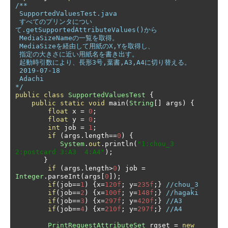
/** 

 SupportedValuesTest.java

 すべてのプリンタについ
て.getSupportedAttributeValues()から

 MediaSizeNameの一覧を取得。

 MediaSizeを経由して用紙のX,Yを取得し、

 指定の大きさに近い用紙名を書き出す。

 起動時引数により、長形3号,葉書,A3,A4に切り替える。

 2019-07-18

 Adachi

*/
public
class
SupportedValuesTest
{
public
static
void
 main
(
String
[]
 args
)
{
float
 x 
=
0
;
float
 y 
=
0
;
int
 job 
=
1
;
if
(
args
.
length
==
0
)
{
System
.
out
.
println
(
"1:chou_3  
2:postcard 3:A3  4:A4"
);
}
if
(
args
.
length
>
0
)
 job 
=
Integer
.
parseInt
(
args
[
0
]);
if
(
job
==
1
)
{
x
=
120f
;
 y
=
235f
;}
//chou_3
if
(
job
==
2
)
{
x
=
100f
;
 y
=
148f
;}
//hagaki
if
(
job
==
3
)
{
x
=
297f
;
 y
=
420f
;}
//A3
if
(
job
==
4
)
{
x
=
210f
;
 y
=
297f
;}
//A4
PrintRequestAttributeSet
 rqset 
=
new