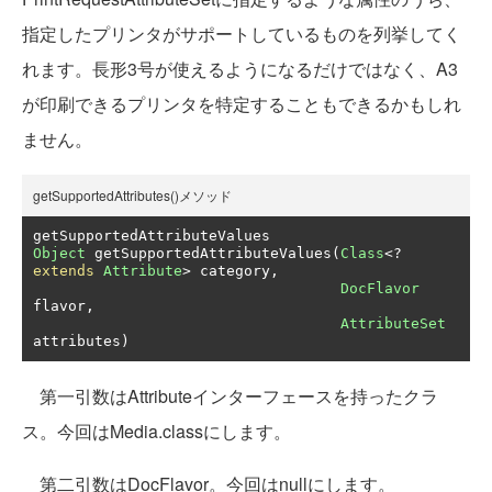
指定したプリンタがサポートしているものを列挙してく
れます。長形3号が使えるようになるだけではなく、A3
が印刷できるプリンタを特定することもできるかもしれ
ません。
getSupportedAttributes()メソッド
Object
 getSupportedAttributeValues
(
Class
<?
extends
Attribute
>
 category
,
DocFlavor
flavor
,
AttributeSet
attributes
)
第一引数はAttributeインターフェースを持ったクラ
ス。今回はMedia.classにします。
第二引数はDocFlavor。今回はnullにします。