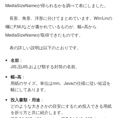
MediaSizeNameが得られるかを調べて表にしました。
長形、角形、洋形に分けてまとめています。Win/Linの
欄にP,M,Iなどが書かれているものが、幅×高から
MediaSizeNameが取得できたものです。
表の詳しい説明は以下のとおりです。
名前
：
JIS,旧JIS,および類する封筒の名前。
幅×高
：
用紙のサイズ。単位はmm。Javaの仕様に従い短辺を
幅にしてあります。
投入書類・用途
：
どのような大きさかの目安にするため投入できる用紙
を折り方と共に紹介します。