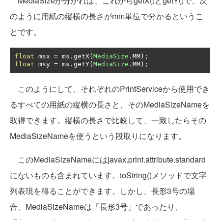
MediaSizeが分かれば、これからgetX()とgetY()で、次
のように用紙の縦横の長さがmm単位で分かるというこ
とです。
float
 msx 
=
 ms
.
getX
(
MediaSize
.
MM
);
float
 msy 
=
 ms
.
getY
(
MediaSize
.
MM
);
このようにして、それぞれのPrintServiceから使用でき
るすべての用紙の縦横の長さと、そのMediaSizeNameを
取得できます。縦横の長さで比較して、一致したらその
MediaSizeNameを使うという段取りになります。
このMediaSizeNameにはjavax.print.attribute.standard
にないものも含まれています。toString()メソッドで文字
列表現を得ることができます。しかし、長形3号の場
合、MediaSizeNameは「長形3号」であったり、