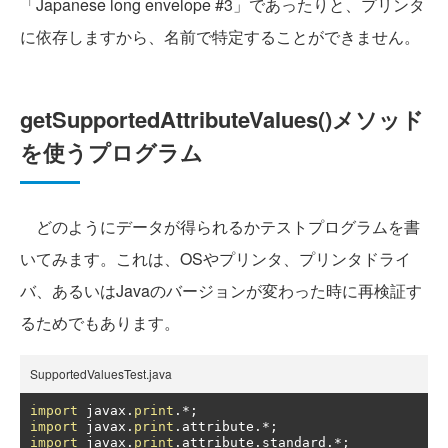
「Japanese long envelope #3」であったりと、プリンタ
に依存しますから、名前で特定することができません。
getSupportedAttributeValues()メソッド
を使うプログラム
どのようにデータが得られるかテストプログラムを書
いてみます。これは、OSやプリンタ、プリンタドライ
バ、あるいはJavaのバージョンが変わった時に再検証す
るためでもあります。
SupportedValuesTest.java
import
 javax
.
print
.*;
import
 javax
.
print
.
attribute
.*;
import
 javax
.
print
.
attribute
.
standard
.*;