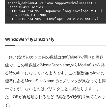
adachi@debian64:~$ java SupportedValuesTest 1

Canon_MP493_series

  119.944 234.95 : Japanese long envelope #3(83)

EPSON_EPSON_PX-1700F

WindowsでもLinuxでも
(101)などのカッコ内の数値はgetValue()で調べた整数
値で、この整数値がMediaSizeNameからMediaSizeを得
る時のキーになっているようです。この整数値はJavaの
標準にあるMediaSizeNameではプリンタが異なっても同
一ですが、ないものはプリンタごとに異なります。ま
た、OSが再起動されるなどで異なる値が割り当てられま
す。