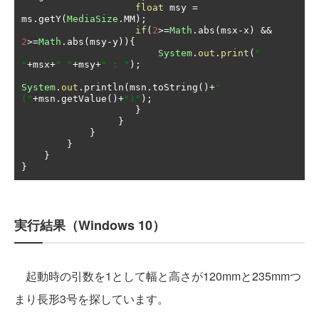
float
 msy 
=
ms
.
getY
(
MediaSize
.
MM
);
if
(
2
>=
Math
.
abs
(
msx
-
x
)
&&
2
>=
Math
.
abs
(
msy
-
y
)){
System
.
out
.
print
(
"  
"
+
msx
+
" "
+
msy
+
" : "
);
System
.
out
.
println
(
msn
.
toString
()+
"
("
+
msn
.
getValue
()+
")"
);
}
}
}
}
}
}
実行結果（Windows 10）
起動時の引数を1として幅と高さが120mmと235mmつ
まり長形3号を探しています。