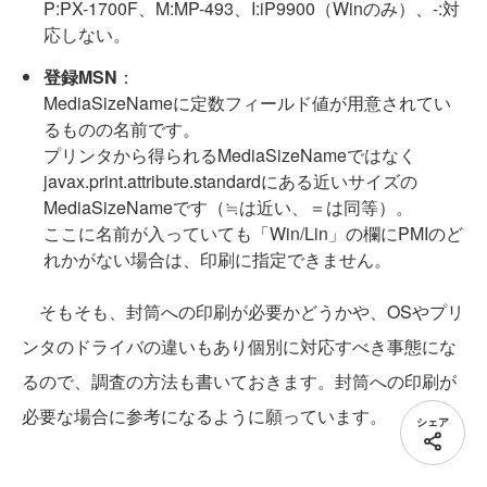
P:PX-1700F、M:MP-493、I:iP9900（Winのみ）、-:対
応しない。
登録MSN
：
MediaSizeNameに定数フィールド値が用意されてい
るものの名前です。
プリンタから得られるMediaSizeNameではなく
javax.print.attribute.standardにある近いサイズの
MediaSizeNameです（≒は近い、＝は同等）。
ここに名前が入っていても「Win/Lin」の欄にPMIのど
れかがない場合は、印刷に指定できません。
そもそも、封筒への印刷が必要かどうかや、OSやプリ
ンタのドライバの違いもあり個別に対応すべき事態にな
るので、調査の方法も書いておきます。封筒への印刷が
必要な場合に参考になるように願っています。
シェア