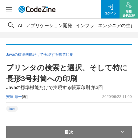
新規
ログイン
会員登録
AI
アプリケーション開発
インフラ
エンジニアの生き
Javaの標準機能だけで実現する帳票印刷
プリンタの検索と選択、そして特に
長形3号封筒への印刷
Javaの標準機能だけで実現する帳票印刷 第3回
安達 順一
[著]
2020/06/22 11:00
Java
目次