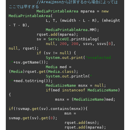
//Areaはmsnから計算するから場合によっては
ここでは早すぎる
MediaPrintableArea
 mparea 
=
new
MediaPrintableArea
(
                L
,
 T
,
(
mwidth 
-
 L 
-
 R
),
(
mheight 
-
 T 
-
 B
),
MediaPrintableArea
.
MM
);
            rqset
.
add
(
mparea
);
            sv 
=
ServiceUI
.
printDialog
(
null
,
200
,
200
,
 ssvs
,
 ssvs
[
0
],
null
,
 rqset
);
if
(
sv 
!=
null
)
{
System
.
out
.
print
(
">>selected 
:"
+
sv
.
getName
());
Media
 med 
=
(
Media
)
rqset
.
get
(
Media
.
class
);
System
.
out
.
println
(
" 
:"
+
med
.
toString
());
MediaSizeName
 msnx 
=
null
;
if
(
med 
instanceof
MediaSizeName
)
{
                    msnx 
=
(
MediaSizeName
)
med
;
if
(!
svmap
.
get
(
sv
).
contains
(
msnx
)){
                        msn 
=
svmap
.
get
(
sv
).
get
(
0
);
                        rqset
.
add
(
msn
);
                        rqset
.
add
(
mparea
);