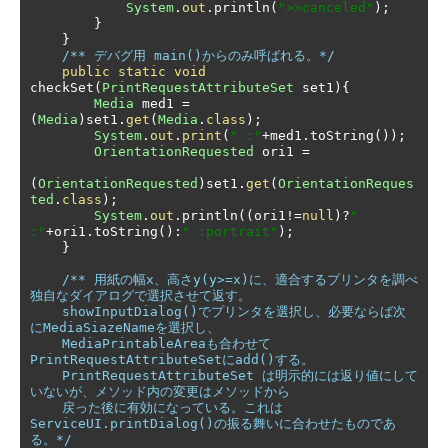
System
.
out
.
println
(
">>canceled"
);
}
}
/** デバグ用 main()からのみ呼ばれる。*/
public
static
void
checkSet
(
PrintRequestAttributeSet
 set1
){
Media
 med1 
=
(
Media
)
set1
.
get
(
Media
.
class
);
System
.
out
.
print
(
" :"
+
med1
.
toString
());
OrientationRequested
 ori1 
=
(
OrientationRequested
)
set1
.
get
(
OrientationReques
ted
.
class
);
System
.
out
.
println
((
ori1
!=
null
)?
" 
:"
+
ori1
.
toString
():
" :portrait"
);
}
/** 用紙の幅x、高さy(y>=x)に、適合するプリンタを調べ
独自なダイアログで選択させて返す。

    showInputDialog()でプリンタを選択し、必要ならば次
にMediaSiazeNameを選択し、

    MediaPrintableAreaも合わせて
PrintRequestAttributeSetにadd()する。

    PrintRequestAttributeSet は明示的には返り値にして
いないが、メソッド内の変更はメソッドから

    戻った後に有効になっている。これは
ServiceUI.printDialog()の振る舞いに合わせたものであ
る。*/