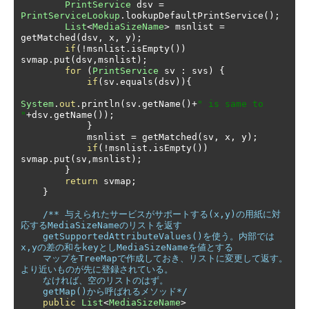
PrintService
 dsv 
=
PrintServiceLookup
.
lookupDefaultPrintService
();
List
<
MediaSizeName
>
 msnlist 
=
getMatched
(
dsv
,
 x
,
 y
);
if
(!
msnlist
.
isEmpty
())
svmap
.
put
(
dsv
,
msnlist
);
for
(
PrintService
 sv 
:
 svs
)
{
if
(
sv
.
equals
(
dsv
)){
System
.
out
.
println
(
sv
.
getName
()+
" is same to 
"
+
dsv
.
getName
());
}
            msnlist 
=
 getMatched
(
sv
,
 x
,
 y
);
if
(!
msnlist
.
isEmpty
())
svmap
.
put
(
sv
,
msnlist
);
}
return
 svmap
;
}
/** 与えられたサービスがサポートする(x,y)の用紙に対
応するMediaSizeNameのリストを返す 

    getSupportedAttributeValues()を使う。内部では
x,yの差の和をkeyとしMediaSizeNameを値とする

    マップをTreeMapで作成しておき、リストに変更して返す。
より近いものが先に登録されている。

    なければ、空のリストのはず。

    getMap()から呼ばれるメソッド*/
public
List
<
MediaSizeName
>