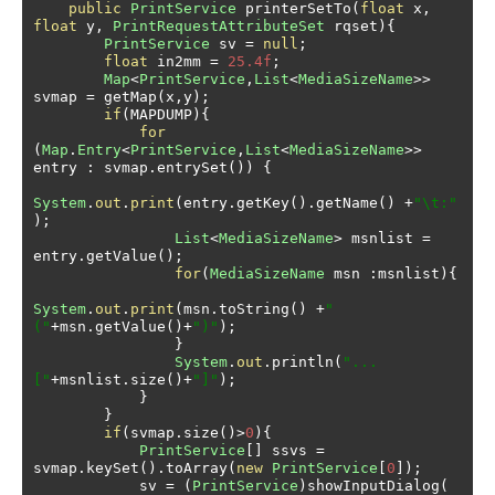
public
PrintService
 printerSetTo
(
float
 x
,
float
 y
,
PrintRequestAttributeSet
 rqset
){
PrintService
 sv 
=
null
;
float
 in2mm 
=
25.4f
;
Map
<
PrintService
,
List
<
MediaSizeName
>>
svmap 
=
 getMap
(
x
,
y
);
if
(
MAPDUMP
){
for
(
Map
.
Entry
<
PrintService
,
List
<
MediaSizeName
>>
entry 
:
 svmap
.
entrySet
())
{
System
.
out
.
print
(
entry
.
getKey
().
getName
()
+
"\t:"
);
List
<
MediaSizeName
>
 msnlist 
=
entry
.
getValue
();
for
(
MediaSizeName
 msn 
:
msnlist
){
System
.
out
.
print
(
msn
.
toString
()
+
"
("
+
msn
.
getValue
()+
")"
);
}
System
.
out
.
println
(
"...
["
+
msnlist
.
size
()+
"]"
);
}
}
if
(
svmap
.
size
()>
0
){
PrintService
[]
 ssvs 
=
svmap
.
keySet
().
toArray
(
new
PrintService
[
0
]);
            sv 
=
(
PrintService
)
showInputDialog
(