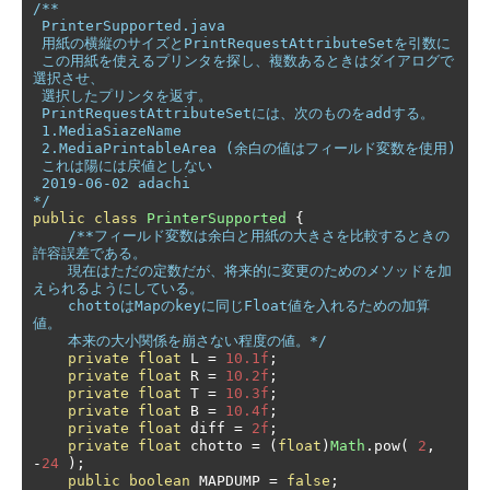
/**

 PrinterSupported.java

 用紙の横縦のサイズとPrintRequestAttributeSetを引数に

 この用紙を使えるプリンタを探し、複数あるときはダイアログで
選択させ、

 選択したプリンタを返す。

 PrintRequestAttributeSetには、次のものをaddする。

 1.MediaSiazeName

 2.MediaPrintableArea (余白の値はフィールド変数を使用)

 これは陽には戻値としない

 2019-06-02 adachi

*/
public
class
PrinterSupported
{
/**フィールド変数は余白と用紙の大きさを比較するときの
許容誤差である。

    現在はただの定数だが、将来的に変更のためのメソッドを加
えられるようにしている。

    chottoはMapのkeyに同じFloat値を入れるための加算
値。

    本来の大小関係を崩さない程度の値。*/
private
float
 L 
=
10.1f
;
private
float
 R 
=
10.2f
;
private
float
 T 
=
10.3f
;
private
float
 B 
=
10.4f
;
private
float
 diff 
=
2f
;
private
float
 chotto 
=
(
float
)
Math
.
pow
(
2
,
-
24
);
public
boolean
 MAPDUMP 
=
false
;