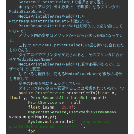
    ServiceUI.printDialog()で選択させて返す。

    余白をダイアログに出す必要上、初期値になるプリンタの
MediaSiazeNameと

    MediaPrintableAreaをadd()した
PrintRequestAttributeSetを引数にする。

    PrintRequestAttributeSetは明示的には返り値にして
いないが、

    メソッド内の変更はメソッドから戻った後も有効になってい
る。

    これはServiceUI.printDialog()の振る舞いに合わせた
ものである。

    ダイアログでプリンタが変更されると、そのプリンタに合わ
せてMediaSiazeNameと

    MediaPrintableAreaをadd()し直す必要があるが、ユー
ザーがすでに変更

    している可能性や、使えるMediaSiazeNameが複数の場合
も考慮して

    変更の必要を先にチェックしている。

    ダイアログ内で余白を変更することは考慮されていない。*/
public
PrintService
 printerSetTo
(
float
 x
,
float
 y
,
PrintRequestAttributeSet
 rqset
){
PrintService
 sv 
=
null
;
float
 in2mm 
=
25.4f
;
Map
<
PrintService
,
List
<
MediaSizeName
>>
svmap 
=
 getMap
(
x
,
y
);
System
.
out
.
println
(
"-- map summary in 
printerSetTo method ---------"
);
for