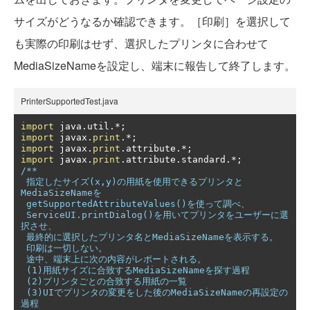
サイズがどうなるか確認できます。［印刷］を選択して
も実際の印刷はせず、選択したプリンタに合わせて
MediaSizeNameを設定し、端末に報告して終了します。
PrinterSupportedTest.java
import
 java
.
util
.*;
import
 javax
.
print
.*;
import
 javax
.
print
.
attribute
.*;
import
 javax
.
print
.
attribute
.
standard
.*;
/** 

 指定したサイズ(x,y)の用紙を使用できるプリンタと
MediaSizeNameを

 getSupportedAttributeValues()を使って調べ、

 ServiceUI.printDialog()を用いてプリンタをユーザーに選
択させ、

 最終的に選択したプリンタ名とMediaSizeNameを表示する。

 印刷は一切しない。

 途中、端末上に次の内容がレポートされる。

 (1)用紙サイズに合致するMediaSizeNameを探す過程

 (2)プリンタごとの合致する用紙の一覧

 (3)UIでプリンタの変更をした後のMediaSizeNameの再設定の
過程
