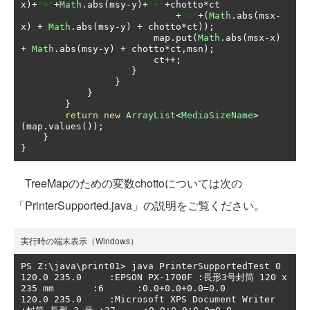
x
)+
"+"
+
Math
.
abs
(
msy
-
y
)+
"+"
+
chotto
*
ct

+
"="
+(
Math
.
abs
(
msx
-
x
)
+
Math
.
abs
(
msy
-
y
)
+
 chotto
*
ct
));
                        map
.
put
(
Math
.
abs
(
msx
-
x
)
+
Math
.
abs
(
msy
-
y
)
+
 chotto
*
ct
,
msn
);
                        ct
++;
}
}
}
}
return
new
ArrayList
<
MediaSizeName
>
(
map
.
values
());
}
}
TreeMapのための変数chottoについては次の
「PrinterSupported.java」の説明をご覧ください。
実行時の端末表示（Windows）
PS Z:\java\print01> java PrinterSupportedTest 0

120.0 235.0     :EPSON PX-1700F :長形3号封筒 120 x 
235 mm       :6      :0.0+0.0+0.0=0.0

120.0 235.0     :Microsoft XPS Document Writer  