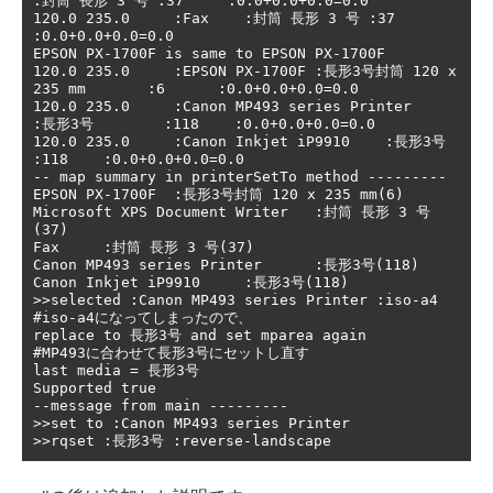
:封筒 長形 3 号 :37     :0.0+0.0+0.0=0.0

120.0 235.0     :Fax    :封筒 長形 3 号 :37     
:0.0+0.0+0.0=0.0

EPSON PX-1700F is same to EPSON PX-1700F

120.0 235.0     :EPSON PX-1700F :長形3号封筒 120 x 
235 mm       :6      :0.0+0.0+0.0=0.0

120.0 235.0     :Canon MP493 series Printer     
:長形3号        :118    :0.0+0.0+0.0=0.0

120.0 235.0     :Canon Inkjet iP9910    :長形3号        
:118    :0.0+0.0+0.0=0.0

-- map summary in printerSetTo method ---------

EPSON PX-1700F  :長形3号封筒 120 x 235 mm(6)

Microsoft XPS Document Writer   :封筒 長形 3 号
(37)

Fax     :封筒 長形 3 号(37)

Canon MP493 series Printer      :長形3号(118)

Canon Inkjet iP9910     :長形3号(118)

>>selected :Canon MP493 series Printer :iso-a4   
#iso-a4になってしまったので、

replace to 長形3号 and set mparea again          
#MP493に合わせて長形3号にセットし直す

last media = 長形3号

Supported true

--message from main ---------

>>set to :Canon MP493 series Printer
