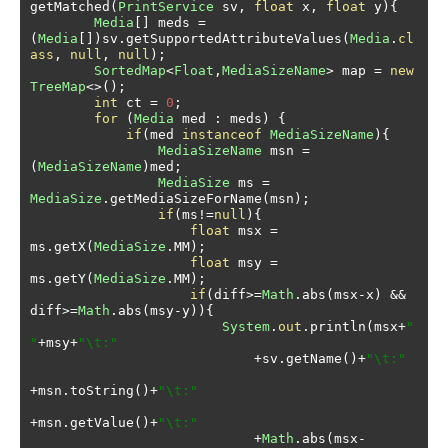
getMatched
(
PrintService
 sv
,
float
 x
,
float
 y
){
Media
[]
 meds 
=
(
Media
[])
sv
.
getSupportedAttributeValues
(
Media
.
cl
ass
,
null
,
null
);
SortedMap
<
Float
,
MediaSizeName
>
 map 
=
new
TreeMap
<>();
int
 ct 
=
0
;
for
(
Media
 med 
:
 meds
)
{
if
(
med 
instanceof
MediaSizeName
){
MediaSizeName
 msn 
=
(
MediaSizeName
)
med
;
MediaSize
 ms 
=
MediaSize
.
getMediaSizeForName
(
msn
);
if
(
ms
!=
null
){
float
 msx 
=
ms
.
getX
(
MediaSize
.
MM
);
float
 msy 
=
ms
.
getY
(
MediaSize
.
MM
);
if
(
diff
>=
Math
.
abs
(
msx
-
x
)
&&
diff
>=
Math
.
abs
(
msy
-
y
)){
System
.
out
.
println
(
msx
+
" 
"
+
msy
+
"\t:"
+
sv
.
getName
()+
"\t:"
+
msn
.
toString
()+
"\t:"
+
msn
.
getValue
()+
"\t:"
+
Math
.
abs
(
msx
-