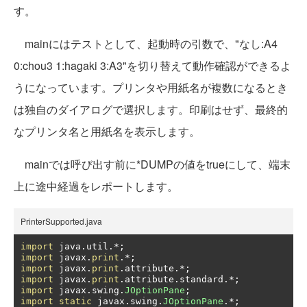
す。
mainにはテストとして、起動時の引数で、"なし:A4
0:chou3 1:hagaki 3:A3"を切り替えて動作確認ができるよ
うになっています。プリンタや用紙名が複数になるとき
は独自のダイアログで選択します。印刷はせず、最終的
なプリンタ名と用紙名を表示します。
mainでは呼び出す前に*DUMPの値をtrueにして、端末
上に途中経過をレポートします。
PrinterSupported.java
import
 java
.
util
.*;
import
 javax
.
print
.*;
import
 javax
.
print
.
attribute
.*;
import
 javax
.
print
.
attribute
.
standard
.*;
import
 javax
.
swing
.
JOptionPane
;
import
static
 javax
.
swing
.
JOptionPane
.*;