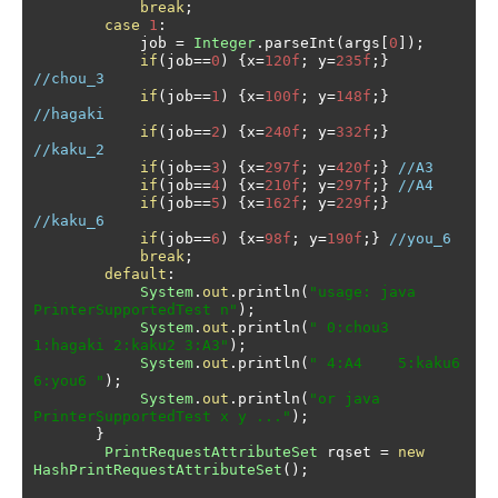
break
;
case
1
:
            job 
=
Integer
.
parseInt
(
args
[
0
]);
if
(
job
==
0
)
{
x
=
120f
;
 y
=
235f
;}
//chou_3
if
(
job
==
1
)
{
x
=
100f
;
 y
=
148f
;}
//hagaki
if
(
job
==
2
)
{
x
=
240f
;
 y
=
332f
;}
//kaku_2
if
(
job
==
3
)
{
x
=
297f
;
 y
=
420f
;}
//A3
if
(
job
==
4
)
{
x
=
210f
;
 y
=
297f
;}
//A4
if
(
job
==
5
)
{
x
=
162f
;
 y
=
229f
;}
//kaku_6
if
(
job
==
6
)
{
x
=
98f
;
 y
=
190f
;}
//you_6
break
;
default
:
System
.
out
.
println
(
"usage: java 
PrinterSupportedTest n"
);
System
.
out
.
println
(
" 0:chou3 
1:hagaki 2:kaku2 3:A3"
);
System
.
out
.
println
(
" 4:A4    5:kaku6  
6:you6 "
);
System
.
out
.
println
(
"or java 
PrinterSupportedTest x y ..."
);
}
PrintRequestAttributeSet
 rqset 
=
new
HashPrintRequestAttributeSet
();