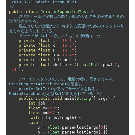
 2019-8-21 adachi (from d02)

*/
public
class
PrinterSupportedTest
{
/**フィールド変数は余白と用紙の大きさを比較するときの
許容誤差である。

    現在はただの定数だが、将来的に変更のためのメソッドを加
えられるようにしている。

    メソッドがstaticでないのもこれが理由。*/
private
float
 L 
=
10.1f
;
private
float
 R 
=
10.2f
;
private
float
 T 
=
10.3f
;
private
float
 B 
=
10.4f
;
private
float
 diff 
=
2f
;
private
float
 chotto 
=
(
float
)
Math
.
pow
(
2
,
-
24
);
/** インスタンス化して、用紙の幅x、高さy(y>=x)、
PrintRequestAttributeSetを引数に

    printerSetTo()を使ってサービスを得る。
MediaSiazeNameなどはSetに加えられている。*/
public
static
void
 main
(
String
[]
 args
)
{
int
 job 
=
4
;
float
 x
=
210f
;
float
 y
=
297f
;
switch
(
args
.
length
)
{
case
2
:
            x 
=
Float
.
parseFloat
(
args
[
0
]);
            y 
=
Float
.
parseFloat
(
args
[
1
]);