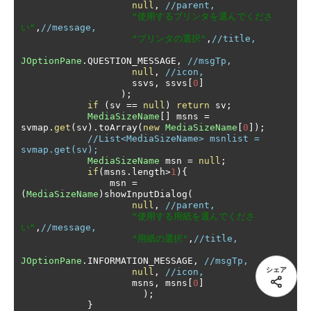
null
,
//parent,
"使用するプリンタを選んでくださ
い"
,
//message,
"プリンタの選択"
,
//title,
JOptionPane
.
QUESTION_MESSAGE
,
//msgTp,
null
,
//icon,
                    ssvs
,
 ssvs
[
0
]
);
if
(
sv 
==
null
)
return
 sv
;
MediaSizeName
[]
 msns 
=
svmap
.
get
(
sv
).
toArray
(
new
MediaSizeName
[
0
]);
//List<MediaSizeName> msnlist = 
svmap.get(sv);
MediaSizeName
 msn 
=
null
;
if
(
msns
.
length
>
1
){
                msn 
=
(
MediaSizeName
)
showInputDialog
(
null
,
//parent,
"使用する用紙を選んでくださ
い"
,
//message,
"用紙の選択"
,
//title,
JOptionPane
.
INFORMATION_MESSAGE
,
//msgTp,
シェア
null
,
//icon,
                    msns
,
 msns
[
0
]
);
}