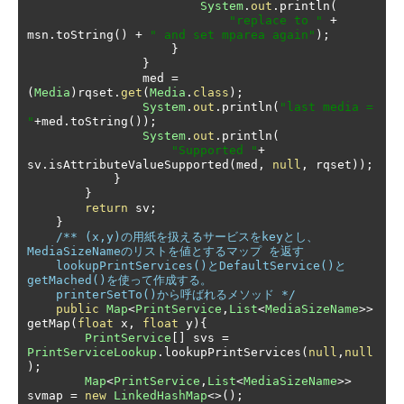
System
.
out
.
println
(
"replace to "
+
msn
.
toString
()
+
" and set mparea again"
);
}
}
                med 
=
(
Media
)
rqset
.
get
(
Media
.
class
);
System
.
out
.
println
(
"last media = 
"
+
med
.
toString
());
System
.
out
.
println
(
"Supported "
+
sv
.
isAttributeValueSupported
(
med
,
null
,
 rqset
));
}
}
return
 sv
;
}
/** (x,y)の用紙を扱えるサービスをkeyとし、
MediaSizeNameのリストを値とするマップ を返す

    lookupPrintServices()とDefaultService()と
getMached()を使って作成する。

    printerSetTo()から呼ばれるメソッド */
public
Map
<
PrintService
,
List
<
MediaSizeName
>>
getMap
(
float
 x
,
float
 y
){
PrintService
[]
 svs 
=
PrintServiceLookup
.
lookupPrintServices
(
null
,
null
);
Map
<
PrintService
,
List
<
MediaSizeName
>>
svmap 
=
new
LinkedHashMap
<>();