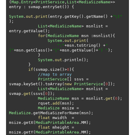
(
Map
.
Entry
<
PrintService
,
List
<
MediaSizeName
>>
entry 
:
 svmap
.
entrySet
())
{
System
.
out
.
print
(
entry
.
getKey
().
getName
()
+
"\t"
);
List
<
MediaSizeName
>
 msnlist 
=
entry
.
getValue
();
for
(
MediaSizeName
 msn 
:
msnlist
){
System
.
out
.
print
(
":"
+
msn
.
toString
()
+
"
("
+
msn
.
getClass
()+
"|"
+
msn
.
getValue
()+
") "
);
}
System
.
out
.
println
();
}
if
(
svmap
.
size
()>
0
){
//map to array
PrintService
[]
 ssvs 
=
svmap
.
keySet
().
toArray
(
new
PrintService
[
0
]);
List
<
MediaSizeName
>
 msnlist 
=
svmap
.
get
(
ssvs
[
0
]);
MediaSizeName
 msn 
=
 msnlist
.
get
(
0
);
            rqset
.
add
(
msn
);
MediaSize
 msize 
=
MediaSize
.
getMediaSizeForName
(
msn
);
float
 mwidth  
=
msize
.
getX
(
MediaPrintableArea
.
MM
);
float
 mheight 
=
msize
.
getY
(
MediaPrintableArea
.
MM
);