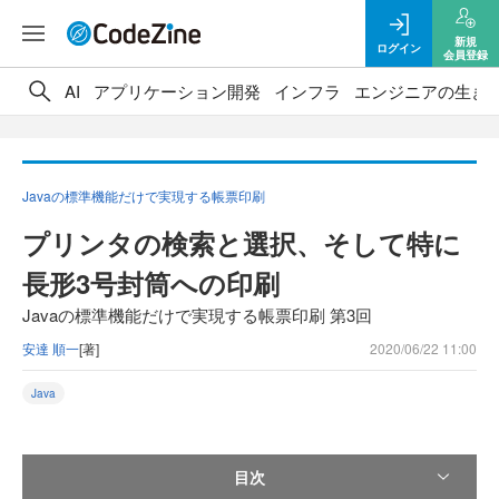
新規
ログイン
会員登録
AI
アプリケーション開発
インフラ
エンジニアの生き
Javaの標準機能だけで実現する帳票印刷
プリンタの検索と選択、そして特に
長形3号封筒への印刷
Javaの標準機能だけで実現する帳票印刷 第3回
安達 順一
[著]
2020/06/22 11:00
Java
目次