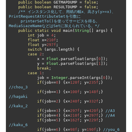
public
boolean
 GETMAPDUMP 
=
false
;
public
boolean
 RESULTDUMP 
=
false
;
/** インスタンス化して、用紙の幅x、高さy(y>=x)、
PrintRequestAttributeSetを引数に

     printerSetTo()を使ってサービスを得る。
MediaSiazeNameなどはSetに加えられている。*/
public
static
void
 main
(
String
[]
 args
)
{
int
 job 
=
4
;
float
 x
=
210f
;
float
 y
=
297f
;
switch
(
args
.
length
)
{
case
2
:
            x 
=
Float
.
parseFloat
(
args
[
0
]);
            y 
=
Float
.
parseFloat
(
args
[
1
]);
break
;
case
1
:
            job 
=
Integer
.
parseInt
(
args
[
0
]);
if
(
job
==
0
)
{
x
=
120f
;
 y
=
235f
;}
//chou_3
if
(
job
==
1
)
{
x
=
100f
;
 y
=
148f
;}
//hagaki
if
(
job
==
2
)
{
x
=
240f
;
 y
=
332f
;}
//kaku_2
if
(
job
==
3
)
{
x
=
297f
;
 y
=
420f
;}
//A3
if
(
job
==
4
)
{
x
=
210f
;
 y
=
297f
;}
//A4
if
(
job
==
5
)
{
x
=
162f
;
 y
=
229f
;}
//kaku_6
if
(
job
==
6
)
{
x
=
98f
;
 y
=
190f
;}
//you_6