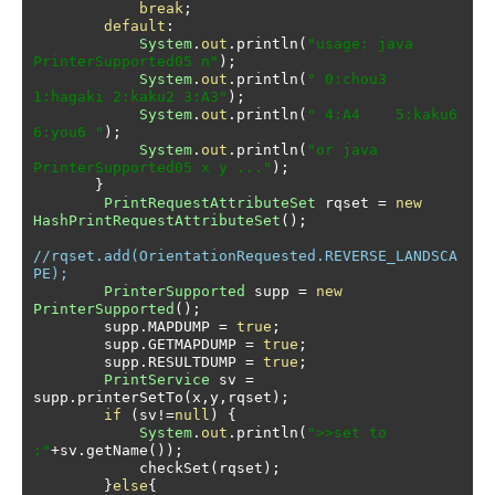
break
;
default
:
System
.
out
.
println
(
"usage: java 
PrinterSupported05 n"
);
System
.
out
.
println
(
" 0:chou3 
1:hagaki 2:kaku2 3:A3"
);
System
.
out
.
println
(
" 4:A4    5:kaku6  
6:you6 "
);
System
.
out
.
println
(
"or java 
PrinterSupported05 x y ..."
);
}
PrintRequestAttributeSet
 rqset 
=
new
HashPrintRequestAttributeSet
();
//rqset.add(OrientationRequested.REVERSE_LANDSCA
PE);
PrinterSupported
 supp 
=
new
PrinterSupported
();
        supp
.
MAPDUMP 
=
true
;
        supp
.
GETMAPDUMP 
=
true
;
        supp
.
RESULTDUMP 
=
true
;
PrintService
 sv 
=
supp
.
printerSetTo
(
x
,
y
,
rqset
);
if
(
sv
!=
null
)
{
System
.
out
.
println
(
">>set to 
:"
+
sv
.
getName
());
            checkSet
(
rqset
);
}
else
{