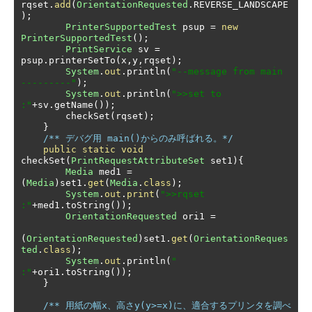
rqset
.
add
(
OrientationRequested
.
REVERSE_LANDSCAPE
);
PrinterSupportedTest
 psup 
=
new
PrinterSupportedTest
();
PrintService
 sv 
=
psup
.
printerSetTo
(
x
,
y
,
rqset
);
System
.
out
.
println
(
"--message from main 
---------"
);
System
.
out
.
println
(
">>set to 
:"
+
sv
.
getName
());
        checkSet
(
rqset
);
}
/** デバグ用 main()からのみ呼ばれる。*/
public
static
void
checkSet
(
PrintRequestAttributeSet
 set1
){
Media
 med1 
=
(
Media
)
set1
.
get
(
Media
.
class
);
System
.
out
.
print
(
">>rqset 
:"
+
med1
.
toString
());
OrientationRequested
 ori1 
=
(
OrientationRequested
)
set1
.
get
(
OrientationReques
ted
.
class
);
System
.
out
.
println
(
" 
:"
+
ori1
.
toString
());
}
/** 用紙の幅x、高さy(y>=x)に、適合するプリンタを調べ
