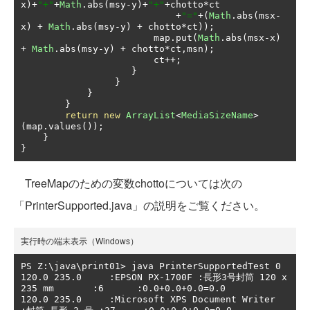
x
)+
"+"
+
Math
.
abs
(
msy
-
y
)+
"+"
+
chotto
*
ct

+
"="
+(
Math
.
abs
(
msx
-
x
)
+
Math
.
abs
(
msy
-
y
)
+
 chotto
*
ct
));
                        map
.
put
(
Math
.
abs
(
msx
-
x
)
+
Math
.
abs
(
msy
-
y
)
+
 chotto
*
ct
,
msn
);
                        ct
++;
}
}
}
}
return
new
ArrayList
<
MediaSizeName
>
(
map
.
values
());
}
}
TreeMapのための変数chottoについては次の
「PrinterSupported.java」の説明をご覧ください。
実行時の端末表示（Windows）
PS Z:\java\print01> java PrinterSupportedTest 0

120.0 235.0     :EPSON PX-1700F :長形3号封筒 120 x 
235 mm       :6      :0.0+0.0+0.0=0.0

120.0 235.0     :Microsoft XPS Document Writer  