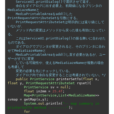
    ServiceUI.printDialog()で選択させて返す。

    余白をダイアログに出す必要上、初期値になるプリンタの
MediaSiazeNameと

    MediaPrintableAreaをadd()した
PrintRequestAttributeSetを引数にする。

    PrintRequestAttributeSetは明示的には返り値にして
いないが、

    メソッド内の変更はメソッドから戻った後も有効になってい
る。

    これはServiceUI.printDialog()の振る舞いに合わせた
ものである。

    ダイアログでプリンタが変更されると、そのプリンタに合わ
せてMediaSiazeNameと

    MediaPrintableAreaをadd()し直す必要があるが、ユー
ザーがすでに変更

    している可能性や、使えるMediaSiazeNameが複数の場合
も考慮して

    変更の必要を先にチェックしている。

    ダイアログ内で余白を変更することは考慮されていない。*/
public
PrintService
 printerSetTo
(
float
 x
,
float
 y
,
PrintRequestAttributeSet
 rqset
){
PrintService
 sv 
=
null
;
float
 in2mm 
=
25.4f
;
Map
<
PrintService
,
List
<
MediaSizeName
>>
svmap 
=
 getMap
(
x
,
y
);
System
.
out
.
println
(
"-- map summary in 
printerSetTo method ---------"
);
for