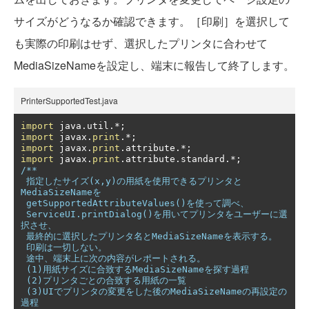
サイズがどうなるか確認できます。［印刷］を選択して
も実際の印刷はせず、選択したプリンタに合わせて
MediaSizeNameを設定し、端末に報告して終了します。
PrinterSupportedTest.java
import
 java
.
util
.*;
import
 javax
.
print
.*;
import
 javax
.
print
.
attribute
.*;
import
 javax
.
print
.
attribute
.
standard
.*;
/** 

 指定したサイズ(x,y)の用紙を使用できるプリンタと
MediaSizeNameを

 getSupportedAttributeValues()を使って調べ、

 ServiceUI.printDialog()を用いてプリンタをユーザーに選
択させ、

 最終的に選択したプリンタ名とMediaSizeNameを表示する。

 印刷は一切しない。

 途中、端末上に次の内容がレポートされる。

 (1)用紙サイズに合致するMediaSizeNameを探す過程

 (2)プリンタごとの合致する用紙の一覧

 (3)UIでプリンタの変更をした後のMediaSizeNameの再設定の
過程
