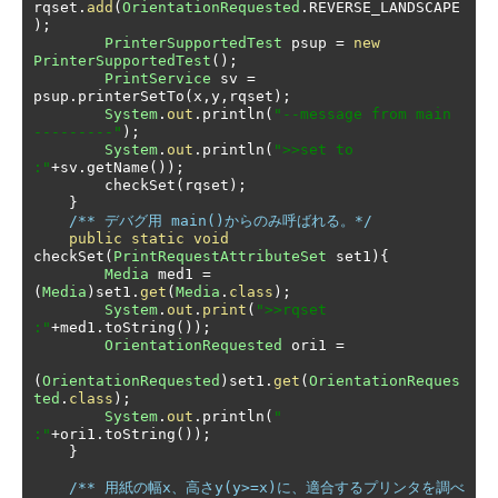
rqset
.
add
(
OrientationRequested
.
REVERSE_LANDSCAPE
);
PrinterSupportedTest
 psup 
=
new
PrinterSupportedTest
();
PrintService
 sv 
=
psup
.
printerSetTo
(
x
,
y
,
rqset
);
System
.
out
.
println
(
"--message from main 
---------"
);
System
.
out
.
println
(
">>set to 
:"
+
sv
.
getName
());
        checkSet
(
rqset
);
}
/** デバグ用 main()からのみ呼ばれる。*/
public
static
void
checkSet
(
PrintRequestAttributeSet
 set1
){
Media
 med1 
=
(
Media
)
set1
.
get
(
Media
.
class
);
System
.
out
.
print
(
">>rqset 
:"
+
med1
.
toString
());
OrientationRequested
 ori1 
=
(
OrientationRequested
)
set1
.
get
(
OrientationReques
ted
.
class
);
System
.
out
.
println
(
" 
:"
+
ori1
.
toString
());
}
/** 用紙の幅x、高さy(y>=x)に、適合するプリンタを調べ
