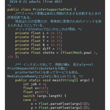
 2019-8-21 adachi (from d02)

*/
public
class
PrinterSupportedTest
{
/**フィールド変数は余白と用紙の大きさを比較するときの
許容誤差である。

    現在はただの定数だが、将来的に変更のためのメソッドを加
えられるようにしている。

    メソッドがstaticでないのもこれが理由。*/
private
float
 L 
=
10.1f
;
private
float
 R 
=
10.2f
;
private
float
 T 
=
10.3f
;
private
float
 B 
=
10.4f
;
private
float
 diff 
=
2f
;
private
float
 chotto 
=
(
float
)
Math
.
pow
(
2
,
-
24
);
/** インスタンス化して、用紙の幅x、高さy(y>=x)、
PrintRequestAttributeSetを引数に

    printerSetTo()を使ってサービスを得る。
MediaSiazeNameなどはSetに加えられている。*/
public
static
void
 main
(
String
[]
 args
)
{
int
 job 
=
4
;
float
 x
=
210f
;
float
 y
=
297f
;
switch
(
args
.
length
)
{
case
2
:
            x 
=
Float
.
parseFloat
(
args
[
0
]);
            y 
=
Float
.
parseFloat
(
args
[
1
]);