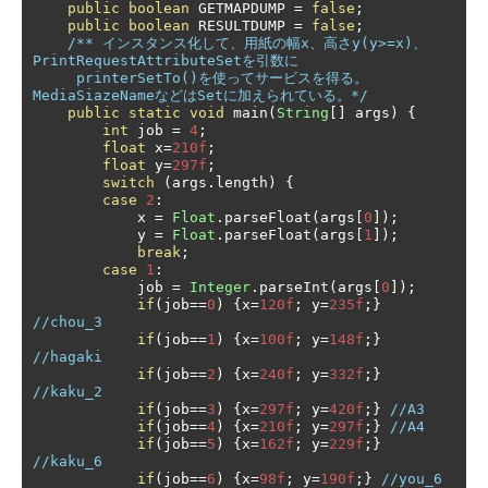
public
boolean
 GETMAPDUMP 
=
false
;
public
boolean
 RESULTDUMP 
=
false
;
/** インスタンス化して、用紙の幅x、高さy(y>=x)、
PrintRequestAttributeSetを引数に

     printerSetTo()を使ってサービスを得る。
MediaSiazeNameなどはSetに加えられている。*/
public
static
void
 main
(
String
[]
 args
)
{
int
 job 
=
4
;
float
 x
=
210f
;
float
 y
=
297f
;
switch
(
args
.
length
)
{
case
2
:
            x 
=
Float
.
parseFloat
(
args
[
0
]);
            y 
=
Float
.
parseFloat
(
args
[
1
]);
break
;
case
1
:
            job 
=
Integer
.
parseInt
(
args
[
0
]);
if
(
job
==
0
)
{
x
=
120f
;
 y
=
235f
;}
//chou_3
if
(
job
==
1
)
{
x
=
100f
;
 y
=
148f
;}
//hagaki
if
(
job
==
2
)
{
x
=
240f
;
 y
=
332f
;}
//kaku_2
if
(
job
==
3
)
{
x
=
297f
;
 y
=
420f
;}
//A3
if
(
job
==
4
)
{
x
=
210f
;
 y
=
297f
;}
//A4
if
(
job
==
5
)
{
x
=
162f
;
 y
=
229f
;}
//kaku_6
if
(
job
==
6
)
{
x
=
98f
;
 y
=
190f
;}
//you_6