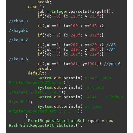
break
;
case
1
:
            job 
=
Integer
.
parseInt
(
args
[
0
]);
if
(
job
==
0
)
{
x
=
120f
;
 y
=
235f
;}
//chou_3
if
(
job
==
1
)
{
x
=
100f
;
 y
=
148f
;}
//hagaki
if
(
job
==
2
)
{
x
=
240f
;
 y
=
332f
;}
//kaku_2
if
(
job
==
3
)
{
x
=
297f
;
 y
=
420f
;}
//A3
if
(
job
==
4
)
{
x
=
210f
;
 y
=
297f
;}
//A4
if
(
job
==
5
)
{
x
=
162f
;
 y
=
229f
;}
//kaku_6
if
(
job
==
6
)
{
x
=
98f
;
 y
=
190f
;}
//you_6
break
;
default
:
System
.
out
.
println
(
"usage: java 
PrinterSupportedTest n"
);
System
.
out
.
println
(
" 0:chou3 
1:hagaki 2:kaku2 3:A3"
);
System
.
out
.
println
(
" 4:A4    5:kaku6  
6:you6 "
);
System
.
out
.
println
(
"or java 
PrinterSupportedTest x y ..."
);
}
PrintRequestAttributeSet
 rqset 
=
new
HashPrintRequestAttributeSet
();