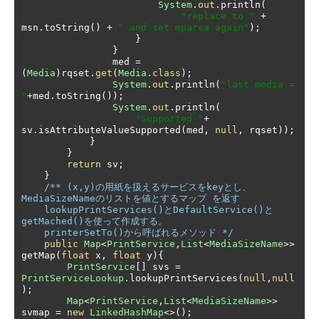
System
.
out
.
println
(
"replace to "
+
msn
.
toString
()
+
" and set mparea again"
);
}
}
                med 
=
(
Media
)
rqset
.
get
(
Media
.
class
);
System
.
out
.
println
(
"last media = 
"
+
med
.
toString
());
System
.
out
.
println
(
"Supported "
+
sv
.
isAttributeValueSupported
(
med
,
null
,
 rqset
));
}
}
return
 sv
;
}
/** (x,y)の用紙を扱えるサービスをkeyとし、
MediaSizeNameのリストを値とするマップ を返す

    lookupPrintServices()とDefaultService()と
getMached()を使って作成する。

    printerSetTo()から呼ばれるメソッド */
public
Map
<
PrintService
,
List
<
MediaSizeName
>>
getMap
(
float
 x
,
float
 y
){
PrintService
[]
 svs 
=
PrintServiceLookup
.
lookupPrintServices
(
null
,
null
);
Map
<
PrintService
,
List
<
MediaSizeName
>>
svmap 
=
new
LinkedHashMap
<>();