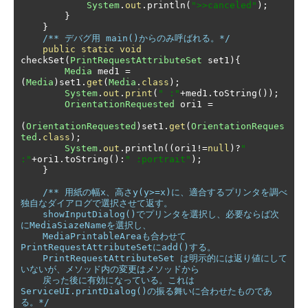
System
.
out
.
println
(
">>canceled"
);
}
}
/** デバグ用 main()からのみ呼ばれる。*/
public
static
void
checkSet
(
PrintRequestAttributeSet
 set1
){
Media
 med1 
=
(
Media
)
set1
.
get
(
Media
.
class
);
System
.
out
.
print
(
" :"
+
med1
.
toString
());
OrientationRequested
 ori1 
=
(
OrientationRequested
)
set1
.
get
(
OrientationReques
ted
.
class
);
System
.
out
.
println
((
ori1
!=
null
)?
" 
:"
+
ori1
.
toString
():
" :portrait"
);
}
/** 用紙の幅x、高さy(y>=x)に、適合するプリンタを調べ
独自なダイアログで選択させて返す。

    showInputDialog()でプリンタを選択し、必要ならば次
にMediaSiazeNameを選択し、

    MediaPrintableAreaも合わせて
PrintRequestAttributeSetにadd()する。

    PrintRequestAttributeSet は明示的には返り値にして
いないが、メソッド内の変更はメソッドから

    戻った後に有効になっている。これは
ServiceUI.printDialog()の振る舞いに合わせたものであ
る。*/