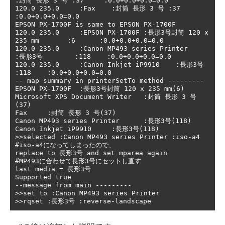
:封筒 長形 3 号 :37     :0.0+0.0+0.0=0.0

120.0 235.0     :Fax    :封筒 長形 3 号 :37     
:0.0+0.0+0.0=0.0

EPSON PX-1700F is same to EPSON PX-1700F

120.0 235.0     :EPSON PX-1700F :長形3号封筒 120 x 
235 mm       :6      :0.0+0.0+0.0=0.0

120.0 235.0     :Canon MP493 series Printer     
:長形3号        :118    :0.0+0.0+0.0=0.0

120.0 235.0     :Canon Inkjet iP9910    :長形3号        
:118    :0.0+0.0+0.0=0.0

-- map summary in printerSetTo method ---------

EPSON PX-1700F  :長形3号封筒 120 x 235 mm(6)

Microsoft XPS Document Writer   :封筒 長形 3 号
(37)

Fax     :封筒 長形 3 号(37)

Canon MP493 series Printer      :長形3号(118)

Canon Inkjet iP9910     :長形3号(118)

>>selected :Canon MP493 series Printer :iso-a4   
#iso-a4になってしまったので、

replace to 長形3号 and set mparea again          
#MP493に合わせて長形3号にセットし直す

last media = 長形3号

Supported true

--message from main ---------

>>set to :Canon MP493 series Printer
