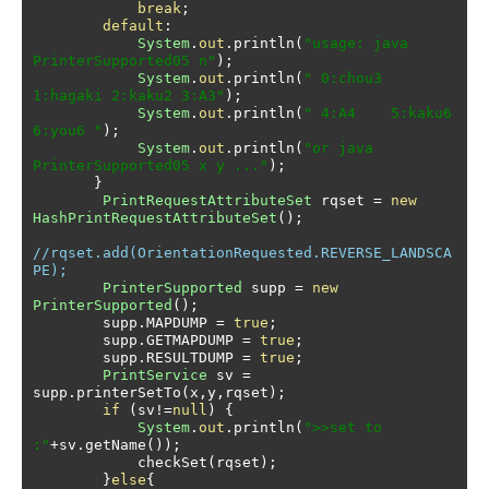
break
;
default
:
System
.
out
.
println
(
"usage: java 
PrinterSupported05 n"
);
System
.
out
.
println
(
" 0:chou3 
1:hagaki 2:kaku2 3:A3"
);
System
.
out
.
println
(
" 4:A4    5:kaku6  
6:you6 "
);
System
.
out
.
println
(
"or java 
PrinterSupported05 x y ..."
);
}
PrintRequestAttributeSet
 rqset 
=
new
HashPrintRequestAttributeSet
();
//rqset.add(OrientationRequested.REVERSE_LANDSCA
PE);
PrinterSupported
 supp 
=
new
PrinterSupported
();
        supp
.
MAPDUMP 
=
true
;
        supp
.
GETMAPDUMP 
=
true
;
        supp
.
RESULTDUMP 
=
true
;
PrintService
 sv 
=
supp
.
printerSetTo
(
x
,
y
,
rqset
);
if
(
sv
!=
null
)
{
System
.
out
.
println
(
">>set to 
:"
+
sv
.
getName
());
            checkSet
(
rqset
);
}
else
{