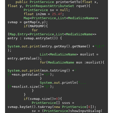
public
PrintService
 printerSetTo
(
float
 x
,
float
 y
,
PrintRequestAttributeSet
 rqset
){
PrintService
 sv 
=
null
;
float
 in2mm 
=
25.4f
;
Map
<
PrintService
,
List
<
MediaSizeName
>>
svmap 
=
 getMap
(
x
,
y
);
if
(
MAPDUMP
){
for
(
Map
.
Entry
<
PrintService
,
List
<
MediaSizeName
>>
entry 
:
 svmap
.
entrySet
())
{
System
.
out
.
print
(
entry
.
getKey
().
getName
()
+
"\t:"
);
List
<
MediaSizeName
>
 msnlist 
=
entry
.
getValue
();
for
(
MediaSizeName
 msn 
:
msnlist
){
System
.
out
.
print
(
msn
.
toString
()
+
"
("
+
msn
.
getValue
()+
")"
);
}
System
.
out
.
println
(
"...
["
+
msnlist
.
size
()+
"]"
);
}
}
if
(
svmap
.
size
()>
0
){
PrintService
[]
 ssvs 
=
svmap
.
keySet
().
toArray
(
new
PrintService
[
0
]);
            sv 
=
(
PrintService
)
showInputDialog
(