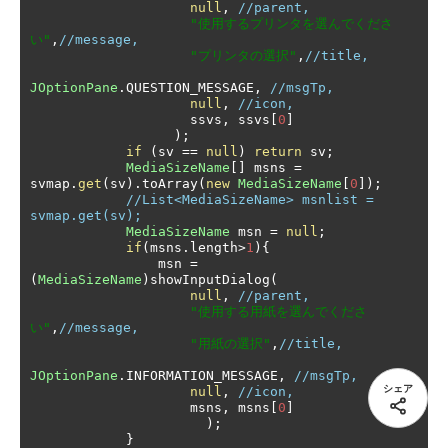
null
,
//parent,
"使用するプリンタを選んでくださ
い"
,
//message,
"プリンタの選択"
,
//title,
JOptionPane
.
QUESTION_MESSAGE
,
//msgTp,
null
,
//icon,
                    ssvs
,
 ssvs
[
0
]
);
if
(
sv 
==
null
)
return
 sv
;
MediaSizeName
[]
 msns 
=
svmap
.
get
(
sv
).
toArray
(
new
MediaSizeName
[
0
]);
//List<MediaSizeName> msnlist = 
svmap.get(sv);
MediaSizeName
 msn 
=
null
;
if
(
msns
.
length
>
1
){
                msn 
=
(
MediaSizeName
)
showInputDialog
(
null
,
//parent,
"使用する用紙を選んでくださ
い"
,
//message,
"用紙の選択"
,
//title,
JOptionPane
.
INFORMATION_MESSAGE
,
//msgTp,
シェア
null
,
//icon,
                    msns
,
 msns
[
0
]
);
}