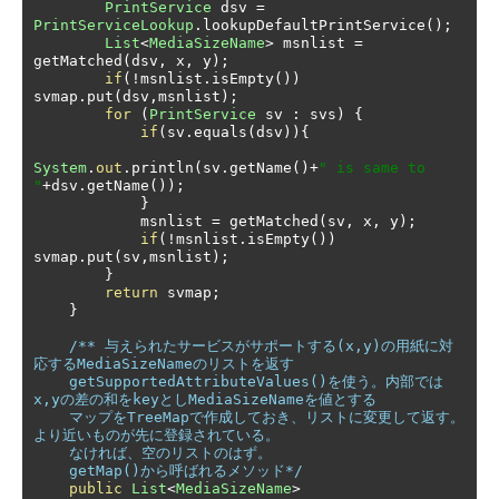
PrintService
 dsv 
=
PrintServiceLookup
.
lookupDefaultPrintService
();
List
<
MediaSizeName
>
 msnlist 
=
getMatched
(
dsv
,
 x
,
 y
);
if
(!
msnlist
.
isEmpty
())
svmap
.
put
(
dsv
,
msnlist
);
for
(
PrintService
 sv 
:
 svs
)
{
if
(
sv
.
equals
(
dsv
)){
System
.
out
.
println
(
sv
.
getName
()+
" is same to 
"
+
dsv
.
getName
());
}
            msnlist 
=
 getMatched
(
sv
,
 x
,
 y
);
if
(!
msnlist
.
isEmpty
())
svmap
.
put
(
sv
,
msnlist
);
}
return
 svmap
;
}
/** 与えられたサービスがサポートする(x,y)の用紙に対
応するMediaSizeNameのリストを返す 

    getSupportedAttributeValues()を使う。内部では
x,yの差の和をkeyとしMediaSizeNameを値とする

    マップをTreeMapで作成しておき、リストに変更して返す。
より近いものが先に登録されている。

    なければ、空のリストのはず。

    getMap()から呼ばれるメソッド*/
public
List
<
MediaSizeName
>