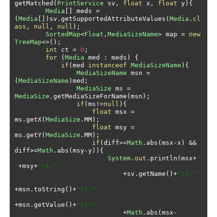
getMatched
(
PrintService
 sv
,
float
 x
,
float
 y
){
Media
[]
 meds 
=
(
Media
[])
sv
.
getSupportedAttributeValues
(
Media
.
cl
ass
,
null
,
null
);
SortedMap
<
Float
,
MediaSizeName
>
 map 
=
new
TreeMap
<>();
int
 ct 
=
0
;
for
(
Media
 med 
:
 meds
)
{
if
(
med 
instanceof
MediaSizeName
){
MediaSizeName
 msn 
=
(
MediaSizeName
)
med
;
MediaSize
 ms 
=
MediaSize
.
getMediaSizeForName
(
msn
);
if
(
ms
!=
null
){
float
 msx 
=
ms
.
getX
(
MediaSize
.
MM
);
float
 msy 
=
ms
.
getY
(
MediaSize
.
MM
);
if
(
diff
>=
Math
.
abs
(
msx
-
x
)
&&
diff
>=
Math
.
abs
(
msy
-
y
)){
System
.
out
.
println
(
msx
+
" 
"
+
msy
+
"\t:"
+
sv
.
getName
()+
"\t:"
+
msn
.
toString
()+
"\t:"
+
msn
.
getValue
()+
"\t:"
+
Math
.
abs
(
msx
-