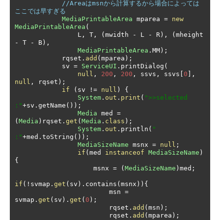
//Areaはmsnから計算するから場合によっては
ここでは早すぎる
MediaPrintableArea
 mparea 
=
new
MediaPrintableArea
(
                L
,
 T
,
(
mwidth 
-
 L 
-
 R
),
(
mheight 
-
 T 
-
 B
),
MediaPrintableArea
.
MM
);
            rqset
.
add
(
mparea
);
            sv 
=
ServiceUI
.
printDialog
(
null
,
200
,
200
,
 ssvs
,
 ssvs
[
0
],
null
,
 rqset
);
if
(
sv 
!=
null
)
{
System
.
out
.
print
(
">>selected 
:"
+
sv
.
getName
());
Media
 med 
=
(
Media
)
rqset
.
get
(
Media
.
class
);
System
.
out
.
println
(
" 
:"
+
med
.
toString
());
MediaSizeName
 msnx 
=
null
;
if
(
med 
instanceof
MediaSizeName
)
{
                    msnx 
=
(
MediaSizeName
)
med
;
if
(!
svmap
.
get
(
sv
).
contains
(
msnx
)){
                        msn 
=
svmap
.
get
(
sv
).
get
(
0
);
                        rqset
.
add
(
msn
);
                        rqset
.
add
(
mparea
);