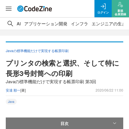
新規
ログイン
会員登録
AI
アプリケーション開発
インフラ
エンジニアの生き
Javaの標準機能だけで実現する帳票印刷
プリンタの検索と選択、そして特に
長形3号封筒への印刷
Javaの標準機能だけで実現する帳票印刷 第3回
安達 順一
[著]
2020/06/22 11:00
Java
目次