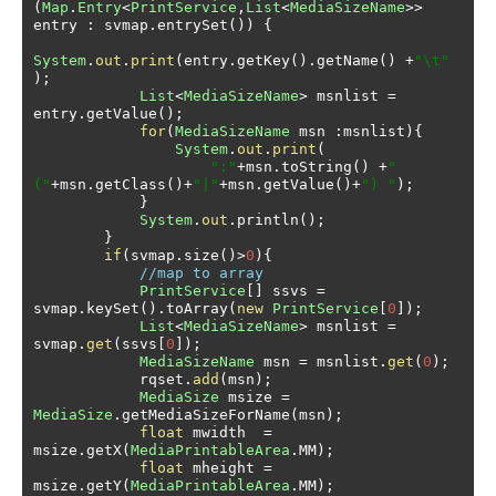
(
Map
.
Entry
<
PrintService
,
List
<
MediaSizeName
>>
entry 
:
 svmap
.
entrySet
())
{
System
.
out
.
print
(
entry
.
getKey
().
getName
()
+
"\t"
);
List
<
MediaSizeName
>
 msnlist 
=
entry
.
getValue
();
for
(
MediaSizeName
 msn 
:
msnlist
){
System
.
out
.
print
(
":"
+
msn
.
toString
()
+
"
("
+
msn
.
getClass
()+
"|"
+
msn
.
getValue
()+
") "
);
}
System
.
out
.
println
();
}
if
(
svmap
.
size
()>
0
){
//map to array
PrintService
[]
 ssvs 
=
svmap
.
keySet
().
toArray
(
new
PrintService
[
0
]);
List
<
MediaSizeName
>
 msnlist 
=
svmap
.
get
(
ssvs
[
0
]);
MediaSizeName
 msn 
=
 msnlist
.
get
(
0
);
            rqset
.
add
(
msn
);
MediaSize
 msize 
=
MediaSize
.
getMediaSizeForName
(
msn
);
float
 mwidth  
=
msize
.
getX
(
MediaPrintableArea
.
MM
);
float
 mheight 
=
msize
.
getY
(
MediaPrintableArea
.
MM
);