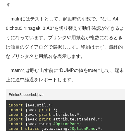
す。
mainにはテストとして、起動時の引数で、"なし:A4
0:chou3 1:hagaki 3:A3"を切り替えて動作確認ができるよ
うになっています。プリンタや用紙名が複数になるとき
は独自のダイアログで選択します。印刷はせず、最終的
なプリンタ名と用紙名を表示します。
mainでは呼び出す前に*DUMPの値をtrueにして、端末
上に途中経過をレポートします。
PrinterSupported.java
import
 java
.
util
.*;
import
 javax
.
print
.*;
import
 javax
.
print
.
attribute
.*;
import
 javax
.
print
.
attribute
.
standard
.*;
import
 javax
.
swing
.
JOptionPane
;
import
static
 javax
.
swing
.
JOptionPane
.*;