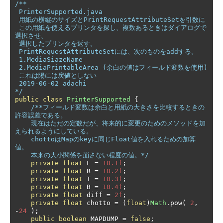
/**

 PrinterSupported.java

 用紙の横縦のサイズとPrintRequestAttributeSetを引数に

 この用紙を使えるプリンタを探し、複数あるときはダイアログで
選択させ、

 選択したプリンタを返す。

 PrintRequestAttributeSetには、次のものをaddする。

 1.MediaSiazeName

 2.MediaPrintableArea (余白の値はフィールド変数を使用)

 これは陽には戻値としない

 2019-06-02 adachi

*/
public
class
PrinterSupported
{
/**フィールド変数は余白と用紙の大きさを比較するときの
許容誤差である。

    現在はただの定数だが、将来的に変更のためのメソッドを加
えられるようにしている。

    chottoはMapのkeyに同じFloat値を入れるための加算
値。

    本来の大小関係を崩さない程度の値。*/
private
float
 L 
=
10.1f
;
private
float
 R 
=
10.2f
;
private
float
 T 
=
10.3f
;
private
float
 B 
=
10.4f
;
private
float
 diff 
=
2f
;
private
float
 chotto 
=
(
float
)
Math
.
pow
(
2
,
-
24
);
public
boolean
 MAPDUMP 
=
false
;