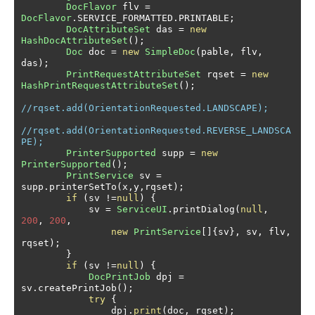
DocFlavor
 flv 
=
DocFlavor
.
SERVICE_FORMATTED
.
PRINTABLE
;
DocAttributeSet
 das 
=
new
HashDocAttributeSet
();
Doc
 doc 
=
new
SimpleDoc
(
pable
,
 flv
,
das
);
PrintRequestAttributeSet
 rqset 
=
new
HashPrintRequestAttributeSet
();
//rqset.add(OrientationRequested.LANDSCAPE);
//rqset.add(OrientationRequested.REVERSE_LANDSCA
PE);
PrinterSupported
 supp 
=
new
PrinterSupported
();
PrintService
 sv 
=
supp
.
printerSetTo
(
x
,
y
,
rqset
);
if
(
sv 
!=
null
)
{
            sv 
=
ServiceUI
.
printDialog
(
null
,
200
,
200
,
new
PrintService
[]{
sv
},
 sv
,
 flv
,
rqset
);
}
if
(
sv 
!=
null
)
{
DocPrintJob
 dpj 
=
sv
.
createPrintJob
();
try
{
                dpj
.
print
(
doc
,
 rqset
);