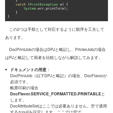
}
catch
(
PrintException
 e
)
{
System
.
err
.
println
(
e
);
}
}
この2つは手順として対応するように順序を工夫して
あります。
DocPrintJobの場合はDPJと略記し、PrinterJobの場合
はPJと略記して両者を比較しながら解説してみます。
ドキュメントの用意
：
DocPrintJob（以下DPJと略記）の場合、DocFlavorが
必須です。
帳票印刷の場合
DocFlavor.SERVICE_FORMATTED.PRINTABLE
と
します。
DocAttributeSetはここでは必要ありません。空で適用
するかnullを設定します。ここでは空で。