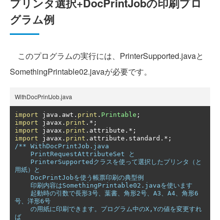
プリンタ選択+DocPrintJobの印刷プロ
グラム例
このプログラムの実行には、PrinterSupported.javaと
SomethingPrintable02.javaが必要です。
WithDocPrintJob.java
import
 java
.
awt
.
print
.
Printable
;
import
 javax
.
print
.*;
import
 javax
.
print
.
attribute
.*;
import
 javax
.
print
.
attribute
.
standard
.*;
/** WithDocPrintJob.java

    PrintRequestAttributeSet と

    PrinterSupportedクラスを使って選択したプリンタ（と
用紙）と

    DocPrintJobを使う帳票印刷の典型例

    印刷内容はSomethingPrintable02.javaを使います

    起動時の引数で長形3号、葉書、角形2号、A3、A4、角形6
号、洋形6号

    の用紙に印刷できます。プログラム中のX,Yの値を変更すれ
ば
