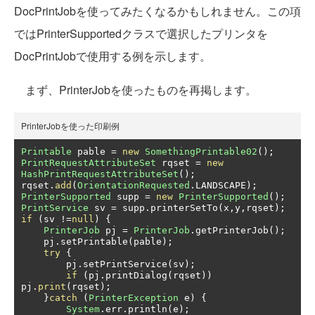
DocPrintJobを使ってみたくなるかもしれません。この項
ではPrinterSupportedクラスで選択したプリンタを
DocPrintJobで使用する例を示します。
まず、PrinterJobを使ったものを再掲します。
PrinterJobを使った印刷例
Printable
 pable 
=
new
SomethingPrintable02
();
PrintRequestAttributeSet
 rqset 
=
new
HashPrintRequestAttributeSet
();
rqset
.
add
(
OrientationRequested
.
LANDSCAPE
);
PrinterSupported
 supp 
=
new
PrinterSupported
();
PrintService
 sv 
=
 supp
.
printerSetTo
(
x
,
y
,
rqset
);
if
(
sv 
!=
null
)
{
PrinterJob
 pj 
=
PrinterJob
.
getPrinterJob
();
    pj
.
setPrintable
(
pable
);
try
{
        pj
.
setPrintService
(
sv
);
if
(
pj
.
printDialog
(
rqset
))
pj
.
print
(
rqset
);
}
catch
(
PrinterException
 e
)
{
System
.
err
.
println
(
e
);