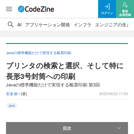
新規
ログイン
会員登録
AI
アプリケーション開発
インフラ
エンジニアの生き
Javaの標準機能だけで実現する帳票印刷
プリンタの検索と選択、そして特に
長形3号封筒への印刷
Javaの標準機能だけで実現する帳票印刷 第3回
安達 順一
[著]
2020/06/22 11:00
Java
目次