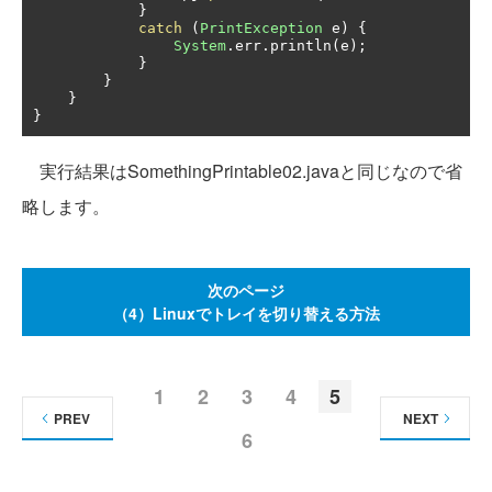
}
catch
(
PrintException
 e
)
{
System
.
err
.
println
(
e
);
}
}
}
}
実行結果はSomethingPrintable02.javaと同じなので省
略します。
次のページ
（4）Linuxでトレイを切り替える方法
1
2
3
4
5
PREV
NEXT
6