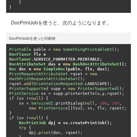
}
}
DocPrintJobを使うと、次のようになります。
DocPrintJobを使った印刷例
Printable
 pable 
=
new
SomethingPrintable02
();
DocFlavor
 flv 
=
DocFlavor
.
SERVICE_FORMATTED
.
PRINTABLE
;
DocAttributeSet
 das 
=
new
HashDocAttributeSet
();
Doc
 doc 
=
new
SimpleDoc
(
pable
,
 flv
,
 das
);
PrintRequestAttributeSet
 rqset 
=
new
HashPrintRequestAttributeSet
();
rqset
.
add
(
OrientationRequested
.
LANDSCAPE
);
PrinterSupported
 supp 
=
new
PrinterSupported
();
PrintService
 sv 
=
 supp
.
printerSetTo
(
x
,
y
,
rqset
);
if
(
sv 
!=
null
)
{
    sv 
=
ServiceUI
.
printDialog
(
null
,
200
,
200
,
new
PrintService
[]{
sv
},
 sv
,
 flv
,
 rqset
);
}
if
(
sv 
!=
null
)
{
DocPrintJob
 dpj 
=
 sv
.
createPrintJob
();
try
{
        dpj
.
print
(
doc
,
 rqset
);