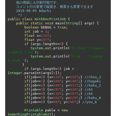
    他の用紙にも印刷可能です。

    コメント行の変更で縦置き、横置きも変更できます

    2019-06-05 Adachi

     */
public
class
WithDocPrintJob
{
public
static
void
 main
(
String
[]
 args
)
{
boolean
 DEBUG 
=
true
;
int
 job 
=
4
;
float
 x
=
210f
;
float
 y
=
297f
;
if
(
args
.
length
==
0
)
{
System
.
out
.
println
(
"0:chou3 1:hagaki 
2:kaku2 3:A3"
);
System
.
out
.
println
(
"4:A4    5:kaku6  
6:you6 "
);
}
if
(
args
.
length
>
0
)
 job 
=
Integer
.
parseInt
(
args
[
0
]);
if
(
job
==
0
)
{
x
=
120f
;
 y
=
235f
;}
//chou_3
if
(
job
==
1
)
{
x
=
100f
;
 y
=
148f
;}
//hagaki
if
(
job
==
2
)
{
x
=
240f
;
 y
=
332f
;}
//kaku_2
if
(
job
==
3
)
{
x
=
297f
;
 y
=
420f
;}
//A3
if
(
job
==
4
)
{
x
=
210f
;
 y
=
297f
;}
//A4
if
(
job
==
5
)
{
x
=
162f
;
 y
=
229f
;}
//kaku_6
if
(
job
==
6
)
{
x
=
98f
;
 y
=
190f
;}
//you_6
Printable
 pable 
=
new
SomethingPrintable02
();