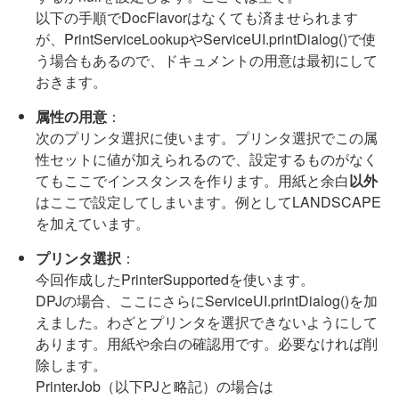
以下の手順でDocFlavorはなくても済ませられます
が、PrintServiceLookupやServiceUI.printDialog()で使
う場合もあるので、ドキュメントの用意は最初にして
おきます。
属性の用意
：
次のプリンタ選択に使います。プリンタ選択でこの属
性セットに値が加えられるので、設定するものがなく
てもここでインスタンスを作ります。用紙と余白
以外
はここで設定してしまいます。例としてLANDSCAPE
を加えています。
プリンタ選択
：
今回作成したPrinterSupportedを使います。
DPJの場合、ここにさらにServiceUI.printDialog()を加
えました。わざとプリンタを選択できないようにして
あります。用紙や余白の確認用です。必要なければ削
除します。
PrinterJob（以下PJと略記）の場合は