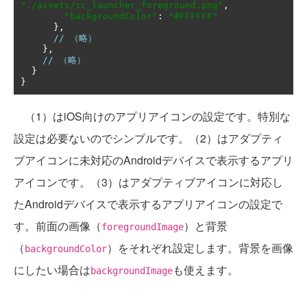
"./assets/ic_launcher_foreground.png"
,
"backgroundColor"
:
"#FFFFFF"
},
// （略）
},
// （略）
}
}
（1）はiOS向けのアプリアイコンの設定です。特別な
設定は必要ないのでシンプルです。（2）はアダプティ
ブアイコンに未対応のAndroidデバイスで表示するアプリ
アイコンです。（3）はアダプティブアイコンに対応し
たAndroidデバイスで表示するアプリアイコンの設定で
す。前面の画像（
）と背景
foregroundImage
（
）をそれぞれ設定します。背景を画像
backgroundColor
にしたい場合は
も使えます。
backgroundImage