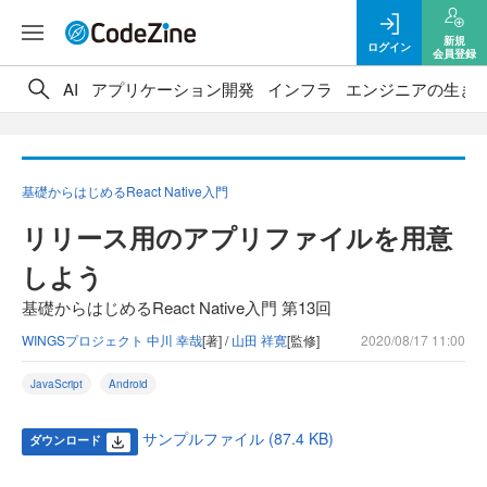
新規
ログイン
会員登録
AI
アプリケーション開発
インフラ
エンジニアの生き
基礎からはじめるReact Native入門
リリース用のアプリファイルを用意
しよう
基礎からはじめるReact Native入門 第13回
WINGSプロジェクト 中川 幸哉
[著] /
山田 祥寛
[監修]
2020/08/17 11:00
JavaScript
Android
サンプルファイル (87.4 KB)
ダウンロード