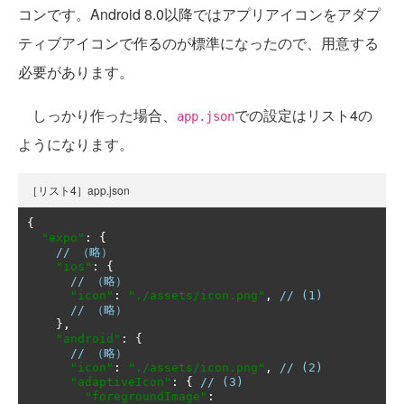
コンです。Android 8.0以降ではアプリアイコンをアダプ
ティブアイコンで作るのが標準になったので、用意する
必要があります。
しっかり作った場合、
での設定はリスト4の
app.json
ようになります。
［リスト4］app.json
{
"expo"
:
{
// （略）
"ios"
:
{
// （略）
"icon"
:
"./assets/icon.png"
,
// (1)
// （略）
},
"android"
:
{
// （略）
"icon"
:
"./assets/icon.png"
,
// (2)
"adaptiveIcon"
:
{
// (3)
"foregroundImage"
: