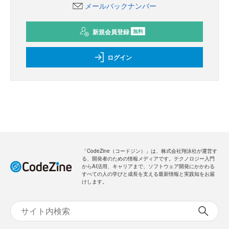
メールバックナンバー
新規会員登録
無料
ログイン
「CodeZine（コードジン）」は、株式会社翔泳社が運営す
る、開発者のための情報メディアです。テクノロジー入門
からAI活用、キャリアまで、ソフトウェア開発にかかわる
すべての人の学びと成長を支える最新情報と実践知をお届
けします。