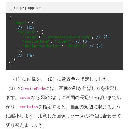
［リスト5］app.json
{
"expo"
:
{
// （略）
"splash"
:
{
"image"
:
"./assets/splash.png"
,
// (1)
"resizeMode"
:
"cover"
,
// (3)
"backgroundColor"
:
"#ffffff"
// (2)
},
// （略）
}
}
（1）に画像を、（2）に背景色を指定しました。
（3）の
には、画像の引き伸ばし方を指定し
resizeMode
ます。
なら図3のように画面の長辺いっぱいまで広
cover
がり、
を指定すると、画面の短辺に収まるよう
contains
に縮小します。用意した画像リソースの特性に合わせて
切り替えましょう。