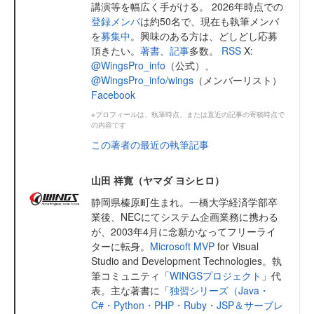
講演等を幅広く手がける。 2026年時点での
登録メンバ
は約50名で、現在も執筆メンバ
を
募集中
。興味のある方は、どしどし応募
頂きたい。
著書
、
記事
多数。
RSS
X:
@WingsPro_info
（公式）、
@WingsPro_info/wings
（メンバーリスト）
Facebook
※プロフィールは、執筆時点、または直近の記事の寄稿時点で
の内容です
この著者の最近の執筆記事
山田 祥寛（ヤマダ ヨシヒロ）
静岡県榛原町生まれ。一橋大学経済学部卒
業後、NECにてシステム企画業務に携わる
が、2003年4月に念願かなってフリーライ
ターに転身。
Microsoft MVP
for Visual
Studio and Development Technologies。執
筆コミュニティ「
WINGSプロジェクト
」代
表。主な著書に「
独習シリーズ（Java・
C#・Python・PHP・Ruby・JSP＆サーブレ