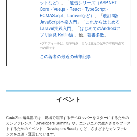
ットなど）
」「
速習シリーズ（ASP.NET
Core・Vue.js・React・TypeScript・
ECMAScript、Laravelなど）
」「
改訂3版
JavaScript本格入門
」「
これからはじめる
Laravel実践入門
」「
はじめてのAndroidア
プリ開発 Kotlin編
」他、
著書多数
。
※プロフィールは、執筆時点、または直近の記事の寄稿時点で
の内容です
この著者の最近の執筆記事
イベント
CodeZine編集部では、現場で活躍するデベロッパーをスターにするための
カンファレンス「Developers Summit」や、エンジニアの生きざまをブース
トするためのイベント「Developers Boost」など、さまざまなカンファレ
ンスを企画・運営しています。