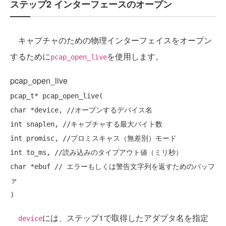
ステップ2 インターフェースのオープン
キャプチャのための物理インターフェイスをオープン
するために
を使用します。
pcap_open_live
pcap_open_live
char
 *device, 
//オープンするデバイス名
int
 snaplen, 
//キャプチャする最大バイト数
int
 promisc, 
//プロミスキャス（無差別）モード
int
 to_ms, 
//読み込みのタイプアウト値（ミリ秒）
char
 *ebuf 
// エラーもしくは警告文字列を返すためのバッフ
ァ
には、ステップ1で取得したアダプタ名を指定
device