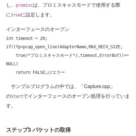
し、
は、プロミスキャスモードで使用する際
promisc
に
に設定します。
true
インターフェースのオープン
int
if
((fp=pcap_open_live(AdapterName,MAX_RECV_SIZE,

true
/*プロミスキャスモード*/
,timeout,ErrorBuf))== 
NULL
)

return
 FALSE;
//エラー
サンプルプログラムの中では、「Capture.cpp」
の
でインターフェースのオープン処理を行っていま
Start
す。
ステップ3 パケットの取得