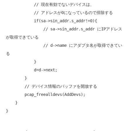
// 現在有効でないデバイスは、
// アドレスが0になっているので排除する
if
(sa->sin_addr.s_addr!=0){ 

// sa->sin_addr.s_addr にIPアドレス
が取得できている
// d->name にアダプタ名が取得できてい
る
            }

            d=d->next;

        }

// デバイス情報のバッファを開放する
        pcap_freealldevs(AddDevs);

    }
