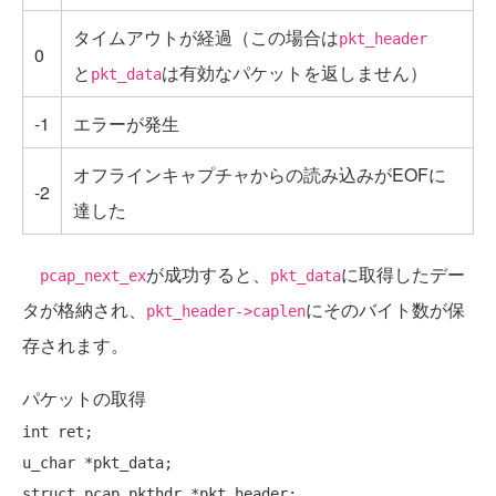
タイムアウトが経過（この場合は
pkt_header
0
と
は有効なパケットを返しません）
pkt_data
-1
エラーが発生
オフラインキャプチャからの読み込みがEOFに
-2
達した
が成功すると、
に取得したデー
pcap_next_ex
pkt_data
タが格納され、
にそのバイト数が保
pkt_header->caplen
存されます。
パケットの取得
int
 ret;

struct