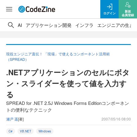
新規
ログイン
会員登録
AI
アプリケーション開発
インフラ
エンジニアの生き
現役エンジニア直伝！ 「現場」で使えるコンポーネント活用術
（SPREAD）
.NETアプリケーションのセルにボタ
ン・スライダーを使って値を入力す
る
SPREAD for .NET 2.5J Windows Forms Editionコンポーネン
トの便利なテクニック
瀬戸 遥
[著]
2007/05/16 08:00
C#
VB.NET
Windows