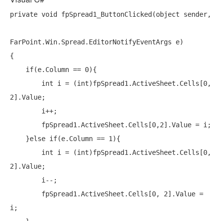
private
void
 fpSpread1_ButtonClicked(
object
 sender, 

FarPoint.Win.Spread.EditorNotifyEventArgs e)

{

if
(e.Column == 0){

int
 i = (
int
)fpSpread1.ActiveSheet.Cells[0, 
2].Value;

        i++;

        fpSpread1.ActiveSheet.Cells[0,2].Value = i;

    }else 
if
(e.Column == 1){

int
 i = (
int
)fpSpread1.ActiveSheet.Cells[0, 
2].Value;

        i--;

        fpSpread1.ActiveSheet.Cells[0, 2].Value = 
i;
