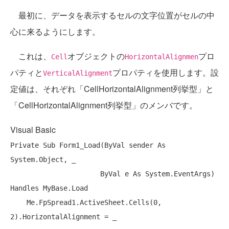
最初に、データを表示するセルの文字位置がセルの中
心に来るようにします。
これは、
オブジェクトの
プロ
Cell
HorizontalAlignmen
パティと
プロパティを使用します。設
VerticalAlignment
定値は、それぞれ「CellHorizontalAlignment列挙型」と
「CellHorizontalAlignment列挙型」のメンバです。
Visual Basic
Private
Sub
 Form1_Load(
ByVal
 sender 
As
System.Object, _

ByVal
 e 
As
 System.EventArgs) 
Handles
MyBase
.Load

Me
.FpSpread1.ActiveSheet.Cells(0, 
2).HorizontalAlignment = _
