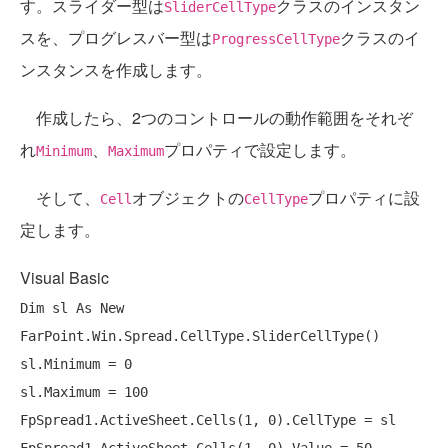
す。スライダー型は
クラスのインスタン
SliderCellType
スを、プログレスバー型は
クラスのイ
ProgressCellType
ンスタンスを作成します。
作成したら、2つのコントロールの動作範囲をそれぞ
れ
、
プロパティで設定します。
Minimum
Maximum
そして、
オブジェクトの
プロパティに設
Cell
CellType
定します。
Visual Basic
Dim
 sl 
As
New
FarPoint.Win.Spread.CellType.SliderCellType()

sl.Minimum = 0

sl.Maximum = 100

FpSpread1.ActiveSheet.Cells(1, 0).CellType = sl
