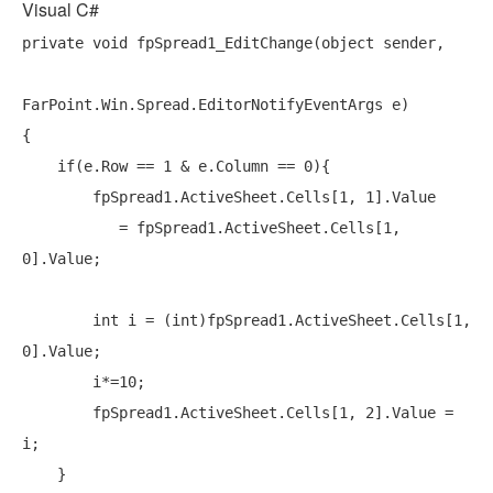
Visual C#
private
void
 fpSpread1_EditChange(
object
 sender, 

FarPoint.Win.Spread.EditorNotifyEventArgs e)

{

if
(e.Row == 1 & e.Column == 0){

        fpSpread1.ActiveSheet.Cells[1, 1].Value

           = fpSpread1.ActiveSheet.Cells[1, 
0].Value;

int
 i = (
int
)fpSpread1.ActiveSheet.Cells[1, 
0].Value;

        i*=10;

        fpSpread1.ActiveSheet.Cells[1, 2].Value = 
i;
