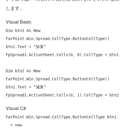
します。
Visual Basic
Dim
 btn1 
As
New
FarPoint.Win.Spread.CellType.ButtonCellType()

btn1.Text = 
"加算"
FpSpread1.ActiveSheet.Cells(0, 0).CellType = btn1

Dim
 btn2 
As
New
FarPoint.Win.Spread.CellType.ButtonCellType()

btn2.Text = 
"減算"
Visual C#
FarPoint.Win.Spread.CellType.ButtonCellType btn1

  = 
new