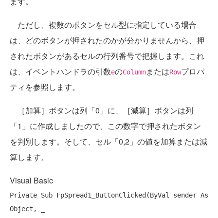
ます。
ただし、複数のボタンをセル型に指定している場合
は、どのボタンが押されたのかが分かりませんから、押
されたボタンがあるセルの行列番号で把握します。これ
は、イベントハンドラの引数
の
または
プロパ
e
Column
Row
ティを参照します。
［加算］ボタンは列「0」に、［減算］ボタンは列
「1」に作成しましたので、この数字で押されたボタン
を判別します。そして、セル「0,2」の値を加算または減
算します。
Visual Basic
Private
Sub
 FpSpread1_ButtonClicked(
ByVal
 sender 
As
Object
, _
