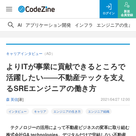
新規
ログイン
会員登録
AI
アプリケーション開発
インフラ
エンジニアの生き
キャリアインタビュー
（AD）
よりITが事業に貢献できるところで
活躍したい――不動産テックを支え
るSREエンジニアの働き方
森 英信
[著]
2021/04/27 12:00
インタビュー
キャリア
エンジニアの生き方
エンジニア組織
テクノロジーの活用によって不動産ビジネスの変革に取り組む
株式会社GA technologies。デジタルだけで完結しない不動産