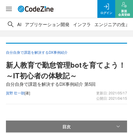
新規
ログイン
会員登録
AI
アプリケーション開発
インフラ
エンジニアの生き
自分自身で課題を解決するDX事例紹介
新人教育で勤怠管理botを育てよう！
～IT初心者の体験記～
自分自身で課題を解決するDX事例紹介 第5回
賀野 壮一朗
[著]
更新日: 2021/05/17
公開日: 2021/04/15
目次