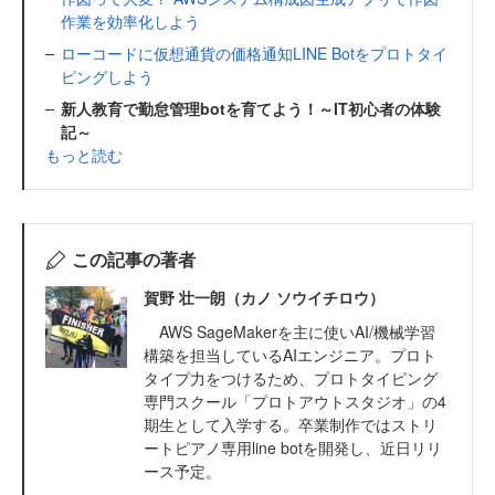
作業を効率化しよう
ローコードに仮想通貨の価格通知LINE Botをプロトタイ
ピングしよう
新人教育で勤怠管理botを育てよう！～IT初心者の体験
記～
もっと読む
この記事の著者
賀野 壮一朗（カノ ソウイチロウ）
AWS SageMakerを主に使いAI/機械学習
構築を担当しているAIエンジニア。プロト
タイプ力をつけるため、プロトタイピング
専門スクール「プロトアウトスタジオ」の4
期生として入学する。卒業制作ではストリ
ートピアノ専用line botを開発し、近日リリ
ース予定。