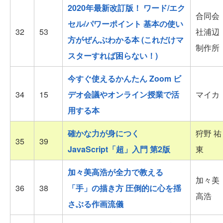
2020年最新改訂版！ ワード/エク
合同会
セル/パワーポイント 基本の使い
32
53
社浦辺
方がぜんぶわかる本 (これだけマ
制作所
スターすれば困らない！)
今すぐ使えるかんたん Zoom ビ
34
15
デオ会議やオンライン授業で活
マイカ
用する本
確かな力が身につく
狩野 祐
35
39
JavaScript「超」入門 第2版
東
加々美高浩が全力で教える
加々美
36
38
「手」の描き方 圧倒的に心を揺
高浩
さぶる作画流儀