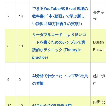
できるYouTuber式 Excel 現場の
長内孝
7
14
教科書(「本×動画」で学ぶ新し
平
い独習~180万回再生の実績! )
リーダブルコード ―より良いコ
ードを書くためのシンプルで実
Dustin
8
13
践的なテクニック (Theory in
Boswel
practice)
AI分析でわかった トップ5%社員
越川 慎
9
2
の習慣
司
内田 公
10
12
ゼロからのOS自作入門