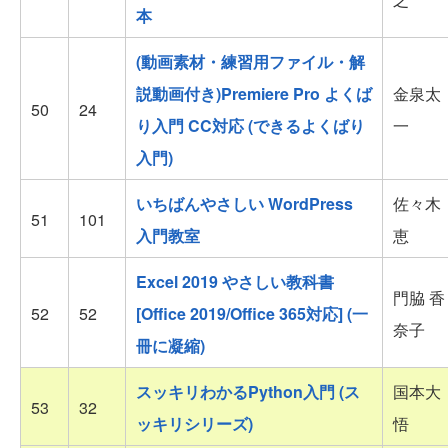
本
(動画素材・練習用ファイル・解
説動画付き)Premiere Pro よくば
金泉太
50
24
り入門 CC対応 (できるよくばり
一
入門)
いちばんやさしい WordPress
佐々木
51
101
入門教室
恵
Excel 2019 やさしい教科書
門脇 香
52
52
[Office 2019/Office 365対応] (一
奈子
冊に凝縮)
スッキリわかるPython入門 (ス
国本大
53
32
ッキリシリーズ)
悟