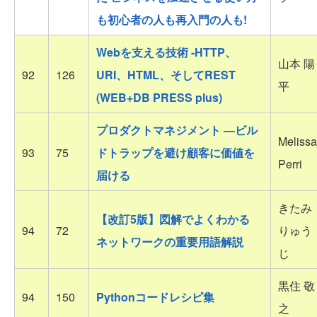
も初心者の人も再入門の人も!
Webを支える技術 -HTTP、
山本 陽
92
126
URI、HTML、そしてREST
平
(WEB+DB PRESS plus)
プロダクトマネジメント ―ビル
Melissa
93
75
ドトラップを避け顧客に価値を
Perri
届ける
きたみ
【改訂5版】図解でよくわかる
94
72
りゅう
ネットワークの重要用語解説
じ
黒住 敬
94
150
Pythonコードレシピ集
之