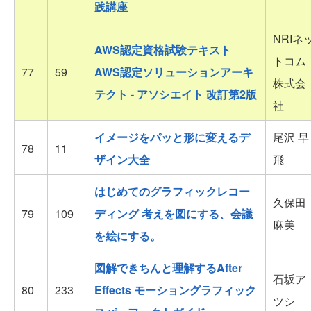
践講座
NRIネ
AWS認定資格試験テキスト
トコム
77
59
AWS認定ソリューションアーキ
株式会
テクト - アソシエイト 改訂第2版
社
イメージをパッと形に変えるデ
尾沢 早
78
11
ザイン大全
飛
はじめてのグラフィックレコー
久保田
79
109
ディング 考えを図にする、会議
麻美
を絵にする。
図解できちんと理解するAfter
石坂ア
80
233
Effects モーショングラフィック
ツシ