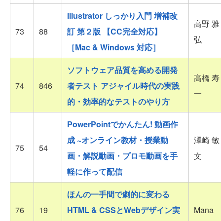
Illustrator しっかり入門 増補改
高野 雅
73
88
訂 第２版 【CC完全対応】
弘
［Mac & Windows 対応］
ソフトウェア品質を高める開発
高橋 寿
74
846
者テスト アジャイル時代の実践
一
的・効率的なテストのやり方
PowerPointでかんたん! 動画作
成 ~オンライン教材・授業動
澤崎 敏
75
54
画・解説動画・プロモ動画を手
文
軽に作って配信
ほんの一手間で劇的に変わる
76
19
HTML & CSSとWebデザイン実
Mana