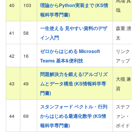
馬場 真
40
103
理論からPython実装まで (KS情
哉
報科学専門書)
一生使える 見やすい資料のデザ
森重 湧
41
58
イン入門
太
ゼロからはじめる Microsoft
リンク
42
16
Teams 基本&便利技
アップ
問題解決力を鍛える!アルゴリズ
大槻 兼
43
49
ムとデータ構造 (KS情報科学専
資
門書)
スタンフォード ベクトル・行列
ステフ
44
69
からはじめる最適化数学 (KS情
ァン・
報科学専門書)
ボイド