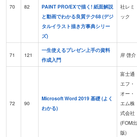
70
82
PAINT PRO/EXで描く! 紙面解説
社レミ
と動画でわかる良質テク68 (デジ
ック
タルイラスト描き方事典シリー
ズ)
一生使えるプレゼン上手の資料
71
121
岸 啓介
作成入門
富士通
エフ・
オー・
Microsoft Word 2019 基礎 (よく
72
90
エム株
わかる)
式会社
(FOM
版)