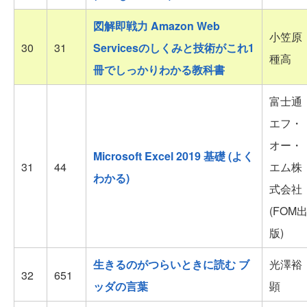
図解即戦力 Amazon Web
小笠原
30
31
Servicesのしくみと技術がこれ1
種高
冊でしっかりわかる教科書
富士通
エフ・
オー・
Microsoft Excel 2019 基礎 (よく
31
44
エム株
わかる)
式会社
(FOM
版)
生きるのがつらいときに読む ブ
光澤裕
32
651
ッダの言葉
顕