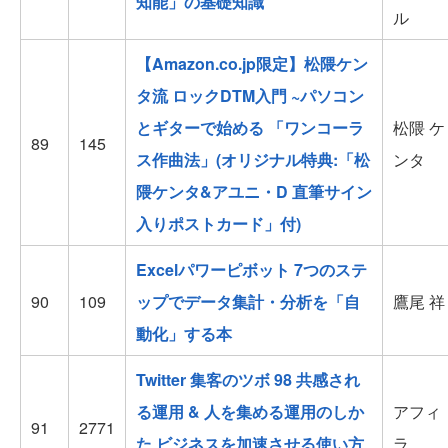
知能」の基礎知識
ル
【Amazon.co.jp限定】松隈ケン
タ流 ロックDTM入門 ~パソコン
とギターで始める 「ワンコーラ
松隈 ケ
89
145
ス作曲法」(オリジナル特典:「松
ンタ
隈ケンタ&アユニ・D 直筆サイン
入りポストカード」付)
Excelパワーピボット 7つのステ
90
109
ップでデータ集計・分析を「自
鷹尾 祥
動化」する本
Twitter 集客のツボ 98 共感され
る運用 & 人を集める運用のしか
アフィ
91
2771
た ビジネスを加速させる使い方
ラ