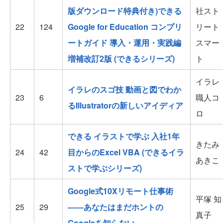
版ダウンロード特典付き)できる
社スト
22
124
Google for Education コンプリ
リート
ートガイド 導入・運用・実践編
スマー
増補改訂2版 (できるシリーズ)
ト
イラレ
イラレのスゴ技 動画と図でわか
23
6
職人コ
るIllustratorの新しいアイディア
ロ
できる イラストで学ぶ 入社1年
きたみ
24
42
目からのExcel VBA (できるイラ
あきこ
ストで学ぶシリーズ)
Google式10Xリモート仕事術
平塚 知
25
29
――あなたはまだホントの
真子
Googleを知らない