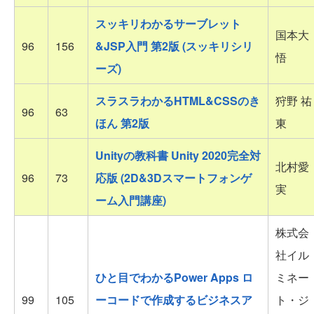
スッキリわかるサーブレット
国本大
96
156
&JSP入門 第2版 (スッキリシリ
悟
ーズ)
スラスラわかるHTML&CSSのき
狩野 祐
96
63
ほん 第2版
東
Unityの教科書 Unity 2020完全対
北村愛
96
73
応版 (2D&3Dスマートフォンゲ
実
ーム入門講座)
株式会
社イル
ひと目でわかるPower Apps ロ
ミネー
99
105
ーコードで作成するビジネスア
ト・ジ