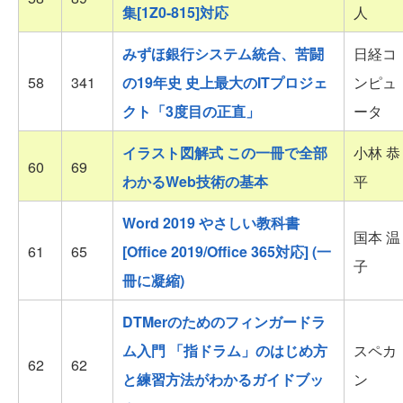
集[1Z0-815]対応
人
みずほ銀行システム統合、苦闘
日経コ
58
341
の19年史 史上最大のITプロジェ
ンピュ
クト「3度目の正直」
ータ
イラスト図解式 この一冊で全部
小林 恭
60
69
わかるWeb技術の基本
平
Word 2019 やさしい教科書
国本 温
61
65
[Office 2019/Office 365対応] (一
子
冊に凝縮)
DTMerのためのフィンガードラ
ム入門 「指ドラム」のはじめ方
スペカ
62
62
と練習方法がわかるガイドブッ
ン