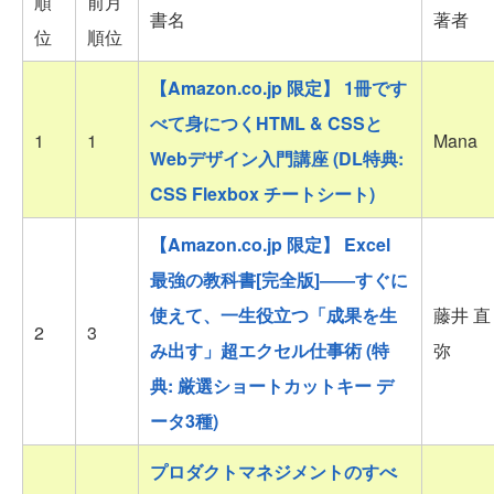
順
前月
書名
著者
位
順位
【Amazon.co.jp 限定】 1冊です
べて身につくHTML & CSSと
1
1
Mana
Webデザイン入門講座 (DL特典:
CSS Flexbox チートシート)
【Amazon.co.jp 限定】 Excel
最強の教科書[完全版]――すぐに
使えて、一生役立つ「成果を生
藤井 直
2
3
み出す」超エクセル仕事術 (特
弥
典: 厳選ショートカットキー デ
ータ3種)
プロダクトマネジメントのすべ