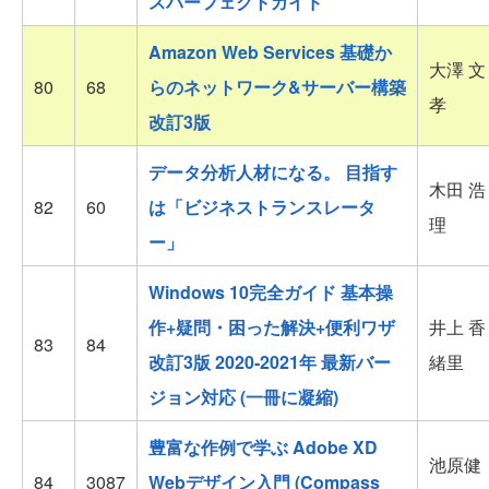
スパーフェクトガイド
Amazon Web Services 基礎か
大澤 文
80
68
らのネットワーク&サーバー構築
孝
改訂3版
データ分析人材になる。 目指す
木田 浩
82
60
は「ビジネストランスレータ
理
ー」
Windows 10完全ガイド 基本操
作+疑問・困った解決+便利ワザ
井上 香
83
84
改訂3版 2020-2021年 最新バー
緒里
ジョン対応 (一冊に凝縮)
豊富な作例で学ぶ Adobe XD
池原健
84
3087
Webデザイン入門 (Compass