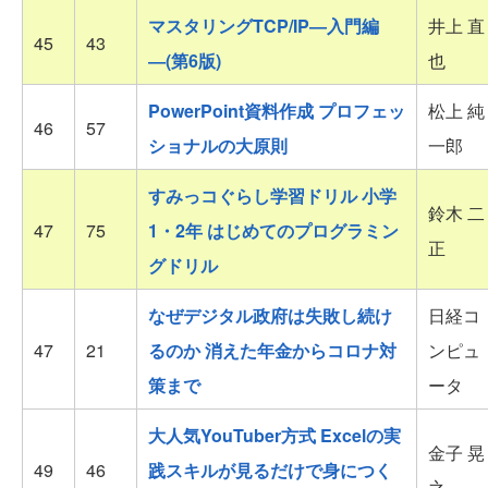
マスタリングTCP/IP―入門編
井上 直
45
43
―(第6版)
也
PowerPoint資料作成 プロフェッ
松上 純
46
57
ショナルの大原則
一郎
すみっコぐらし学習ドリル 小学
鈴木 二
47
75
1・2年 はじめてのプログラミン
正
グドリル
なぜデジタル政府は失敗し続け
日経コ
47
21
るのか 消えた年金からコロナ対
ンピュ
策まで
ータ
大人気YouTuber方式 Excelの実
金子 晃
49
46
践スキルが見るだけで身につく
之