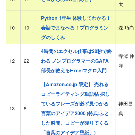
太
Python 1年生 体験してわかる！
10
10
会話でまなべる！プログラミン
森 巧尚
グのしくみ
4時間のエクセル仕事は20秒で終
寺澤 伸
12
22
わる ノンプログラマーのGAFA
洋
部長が教えるExcelマクロ入門
【Amazon.co.jp 限定】 売れる
コピーライティング単語帖 探し
ているフレーズが必ず見つかる
神田昌
13
8
言葉のアイデア2000 (特典:ふと
典
した瞬間、コピーが降りてくる
「言葉のアイデア壁紙」)