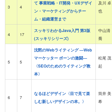
て 事業戦略・IT開発・UXデザイ
及川 卓
3
4
ン・マーケティングからチー
也
ム・組織運営まで
スッキリわかるJava入門 第3版
中山清
4
17
(スッキリシリーズ)
喬
沈黙のWebライティング —Web
マーケッター ボーンの激闘—
松尾 茂
5
5
〈SEOのためのライティング教
起
本〉
なるほどデザイン〈目で見て楽
筒井 美
6
7
しむ新しいデザインの本。〉
希