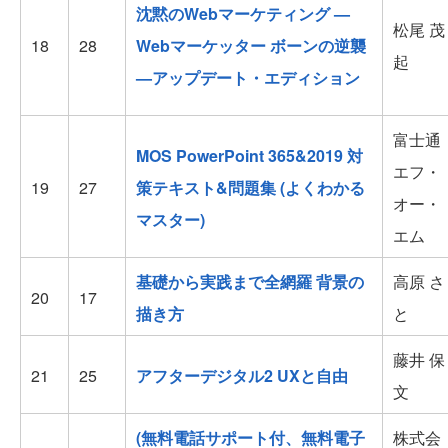
沈黙のWebマーケティング —
松尾 茂
18
28
Webマーケッター ボーンの逆襲
起
—アップデート・エディション
富士通
MOS PowerPoint 365&2019 対
エフ・
19
27
策テキスト&問題集 (よくわかる
オー・
マスター)
エム
基礎から実践まで全網羅 背景の
高原 さ
20
17
描き方
と
藤井 保
21
25
アフターデジタル2 UXと自由
文
(無料電話サポート付、無料電子
株式会