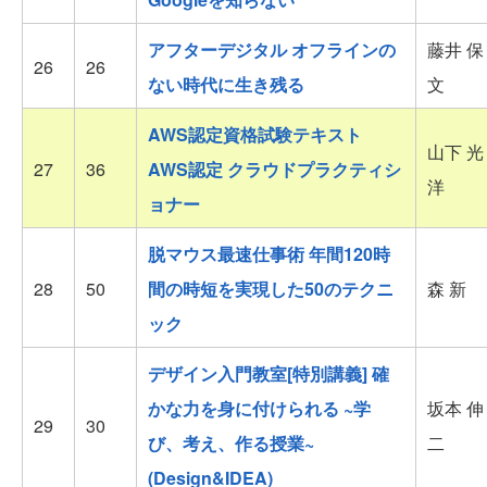
アフターデジタル オフラインの
藤井 保
26
26
ない時代に生き残る
文
AWS認定資格試験テキスト
山下 光
27
36
AWS認定 クラウドプラクティシ
洋
ョナー
脱マウス最速仕事術 年間120時
28
50
間の時短を実現した50のテクニ
森 新
ック
デザイン入門教室[特別講義] 確
かな力を身に付けられる ~学
坂本 伸
29
30
び、考え、作る授業~
二
(Design&IDEA)