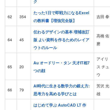
ク
たった1日で即戦力になるExcel
62
354
吉田 拳
の教科書【増強完全版】
伝わるデザインの基本 増補改訂
高橋 佑
64
45
版 よい資料を作るためのレイア
磨
ウトのルール
アイリ
Au オードリー・タン 天才IT相7
65
20
ス チュ
つの顔
ウ
AI時代に生きる数学力の鍛え方:
芳沢 光
66
79
思考力を高める学びとは
雄
はじめて学ぶ AutoCAD LT 作