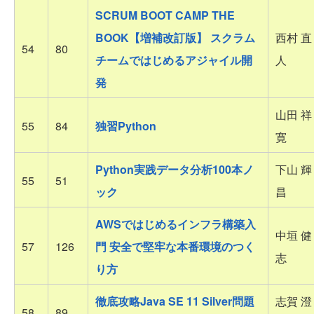
SCRUM BOOT CAMP THE
BOOK【増補改訂版】 スクラム
西村 直
54
80
チームではじめるアジャイル開
人
発
山田 祥
55
84
独習Python
寛
Python実践データ分析100本ノ
下山 輝
55
51
ック
昌
AWSではじめるインフラ構築入
中垣 健
57
126
門 安全で堅牢な本番環境のつく
志
り方
徹底攻略Java SE 11 Silver問題
志賀 澄
58
89