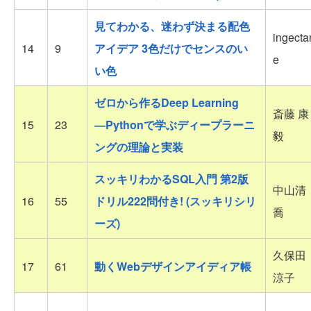
見てわかる、迷わず決まる配色
ingectar
14
9
アイデア 3色だけでセンスのい
e
い色
ゼロから作るDeep Learning
斎藤 康
15
23
―Pythonで学ぶディープラーニ
毅
ングの理論と実装
スッキリわかるSQL入門 第2版
中山清
16
55
ドリル222問付き! (スッキリシリ
喬
ーズ)
久保田
17
61
動くWebデザインアイディア帳
涼子