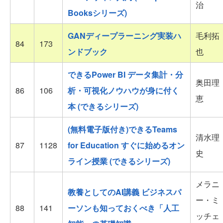
治
Booksシリーズ)
GANディープラーニング実装ハ
毛利拓
84
173
ンドブック
也
できるPower BI データ集計・分
奥田理
86
106
析・可視化ノウハウが身に付く
恵
本 (できるシリーズ)
(無料電子版付き)できるTeams
清水理
87
1128
for Education すぐに始めるオン
史
ライン授業 (できるシリーズ)
メラニ
教養としてのAI講義 ビジネスパ
ー・ミ
88
141
ーソンも知っておくべき「人工
ッチェ