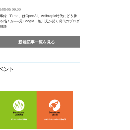
/08/05 09:00
議事録「Rimo」はOpenAI、Anthropic時代にどう勝
を描くか──元Google・相川氏が説く現代のプロダ
戦略
新着記事一覧を見る
ベント