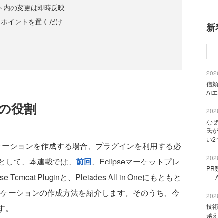
クト内の変更は即時反映
クポイントを置くだけ
新
2026
信頼
AI
ginの役割
2026
なぜ
氏が
い2
アプリケーションを作成する場合、プラグインを利用する必
2026
として、本連載では、
前回
、Eclipseマーケットプレ
PR
cat Pluginと、Pleiades All in Oneにもともと
──
プリケーションの作成方法を紹介します。そのうち、今
2026
技術
ます。
越え