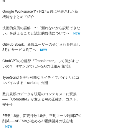
Google Workspaceで7月27日週に発表された新
機能をまとめて紹介
技術的負債の誤解 〜「測れないから説明できな
い」を越えることと認知的負債について〜
NEW
GitHub Spark、新規ユーザーの受け入れを停止し
8月にサービス終了へ
NEW
ChatGPTの心臓部『Transformer』って何がすご
いの？ #マンガでわかるAIの仕組み 第1話
TypeScriptを実行可能なネイティブバイナリにコ
ンパイルする「scriptc」公開
数兆規模のデータを現場のコンテキストに変換
──「Computer」が変えるAIの正確さ、コスト、
安全性
PR数1.6倍、変更行数1.8倍、平均マージ時間37%
削減──ABEMAが進めるAI駆動開発の現在地
NEW