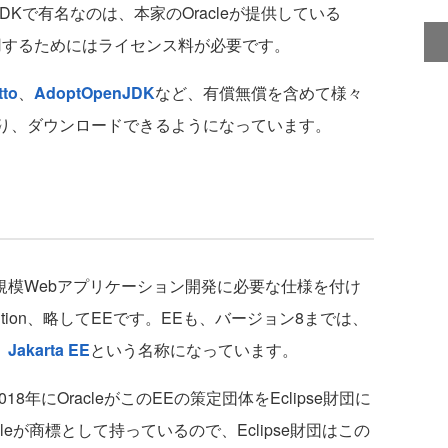
）です。JDKで有名なのは、本家のOracleが提供している
用するためにはライセンス料が必要です。
tto
、
AdoptOpenJDK
など、有償無償を含めて様々
おり、ダウンロードできるようになっています。
大規模Webアプリケーション開発に必要な仕様を付け
Edition、略してEEです。EEも、バージョン8までは、
、
Jakarta EE
という名称になっています。
18年にOracleがこのEEの策定団体をEclipse財団に
cleが商標として持っているので、Eclipse財団はこの