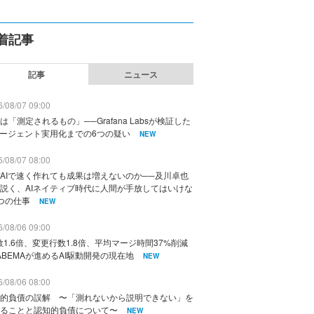
着記事
記事
ニュース
/08/07 09:00
は「測定されるもの」──Grafana Labsが検証した
エージェント実用化までの6つの疑い
NEW
/08/07 08:00
AIで速く作れても成果は増えないのか──及川卓也
説く、AIネイティブ時代に人間が手放してはいけな
つの仕事
NEW
/08/06 09:00
数1.6倍、変更行数1.8倍、平均マージ時間37%削減
ABEMAが進めるAI駆動開発の現在地
NEW
/08/06 08:00
的負債の誤解 〜「測れないから説明できない」を
ることと認知的負債について〜
NEW