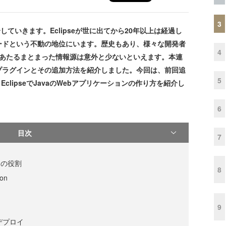
3
介していきます。Eclipseが世に出てから20年以上は経過し
ードという不動の地位にいます。歴史もあり、様々な開発者
4
門にあたるまとまった情報源は意外と少ないといえます。本連
プラグインとその追加方法を紹介しました。今回は、前回追
5
用して、EclipseでJavaのWebアプリケーションの作り方を紹介し
6
目次
7
ginの役割
8
ion
9
デプロイ