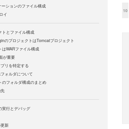
リケーションのファイル構成
10
プロイ
ェクトとファイル構成
t PluginのプロジェクトはTomcatプロジェクト
クトはWARファイル構成
面が重要
アプリを特定する
workフォルダについて
クトのフォルダ構成のまとめ
納先
トの実行とデバッグ
の更新