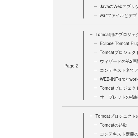
JavaのWebアプ
warファイルとデ
Tomcat用のプロジ
Eclipse Tomca
Tomcatプロジェ
ウィザードの第2画
Page
2
コンテキスト名で
WEB-INF/srcと
Tomcatプロジェ
サーブレットの格
Tomcatプロジェク
Tomcatの起動
コンテキスト定義