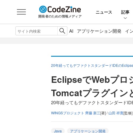
ニュース
記事
開発者のための情報メディア
AI
アプリケーション開発
イ
20年経ってもデファクトスタンダードIDEのEclips
EclipseでWe
Tomcatプラグイン
20年経ってもデファクトスタンダードIDEのE
WINGSプロジェクト 齊藤 新三
[著] /
山田 祥寛
[監修]
Java
アプリケーション開発