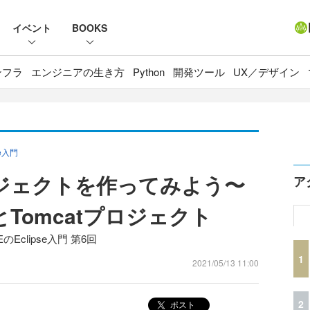
イベント
BOOKS
ンフラ
エンジニアの生き方
Python
開発ツール
UX／デザイン
e入門
bプロジェクトを作ってみよう〜
ア
とTomcatプロジェクト
clipse入門 第6回
1
2021/05/13 11:00
2
ポスト