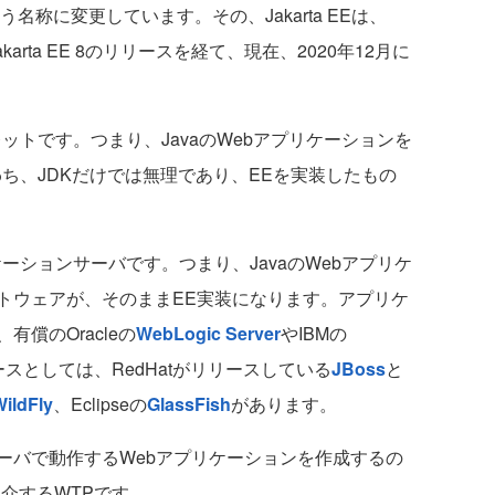
う名称に変更しています。その、Jakarta EEは、
Jakarta EE 8のリリースを経て、現在、2020年12月に
。
トです。つまり、JavaのWebアプリケーションを
ち、JDKだけでは無理であり、EEを実装したもの
ションサーバです。つまり、JavaのWebアプリケ
トウェアが、そのままEE実装になります。アプリケ
償のOracleの
WebLogic Server
やIBMの
スとしては、RedHatがリリースしている
JBoss
と
ildFly
、Eclipseの
GlassFish
があります。
バで動作するWebアプリケーションを作成するの
紹介するWTPです。