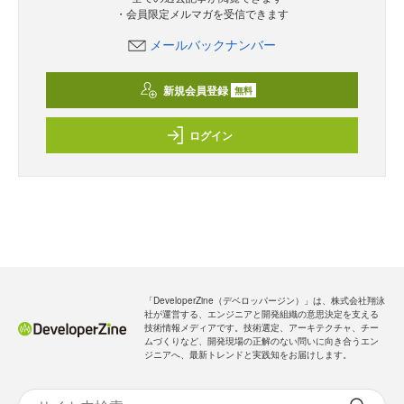
・会員限定メルマガを受信できます
メールバックナンバー
新規会員登録
無料
ログイン
「DeveloperZine（デベロッパージン）」は、株式会社翔泳
社が運営する、エンジニアと開発組織の意思決定を支える
技術情報メディアです。技術選定、アーキテクチャ、チー
ムづくりなど、開発現場の正解のない問いに向き合うエン
ジニアへ、最新トレンドと実践知をお届けします。