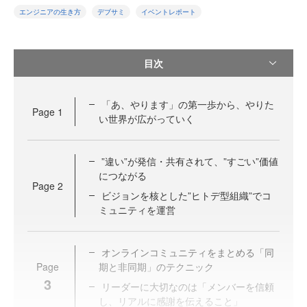
エンジニアの生き方
デブサミ
イベントレポート
目次
「あ、やります」の第一歩から、やりた
Page
1
い世界が広がっていく
”違い”が発信・共有されて、”すごい”価値
につながる
Page
2
ビジョンを核とした”ヒトデ型組織”でコ
ミュニティを運営
オンラインコミュニティをまとめる「同
Page
期と非同期」のテクニック
3
リーダーに大切なのは「メンバーを信頼
し、リアルに感謝を伝えること」