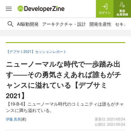
新規
ログイン
会員登録
AI駆動開発
アーキテクチャ・設計
開発生産性
セキュ
【デブサミ2021】セッションレポート
ニューノーマルな時代で一歩踏み出
す――その勇気さえあれば誰もがチ
ャンスに溢れている【デブサミ
2021】
【19-B-6】ニューノーマル時代のコミュニティは誰もがチャ
ンスに満ち溢れている。
伊藤 真美
[著]
更新日: 2021/05/24
公開日: 2021/05/24