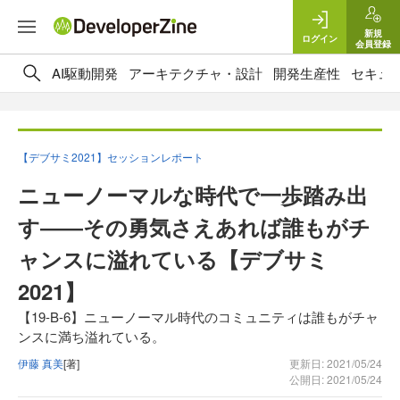
新規
ログイン
会員登録
AI駆動開発
アーキテクチャ・設計
開発生産性
セキュ
【デブサミ2021】セッションレポート
ニューノーマルな時代で一歩踏み出
す――その勇気さえあれば誰もがチ
ャンスに溢れている【デブサミ
2021】
【19-B-6】ニューノーマル時代のコミュニティは誰もがチャ
ンスに満ち溢れている。
伊藤 真美
[著]
更新日: 2021/05/24
公開日: 2021/05/24