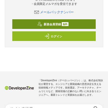
・会員限定メルマガを受信できます
メールバックナンバー
新規会員登録
無料
ログイン
「DeveloperZine（デベロッパージン）」は、株式会社翔泳
社が運営する、エンジニアと開発組織の意思決定を支える
技術情報メディアです。技術選定、アーキテクチャ、チー
ムづくりなど、開発現場の正解のない問いに向き合うエン
ジニアへ、最新トレンドと実践知をお届けします。