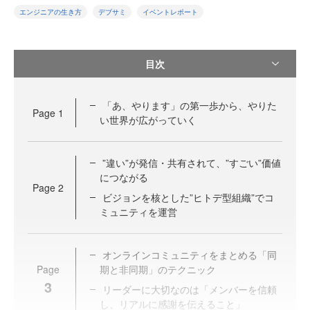
エンジニアの生き方
デブサミ
イベントレポート
目次
「あ、やります」の第一歩から、やりた
Page
1
い世界が広がっていく
”違い”が発信・共有されて、”すごい”価値
につながる
Page
2
ビジョンを核とした”ヒトデ型組織”でコ
ミュニティを運営
オンラインコミュニティをまとめる「同
Page
期と非同期」のテクニック
3
リーダーに大切なのは「メンバーを信頼
し、リアルに感謝を伝えること」