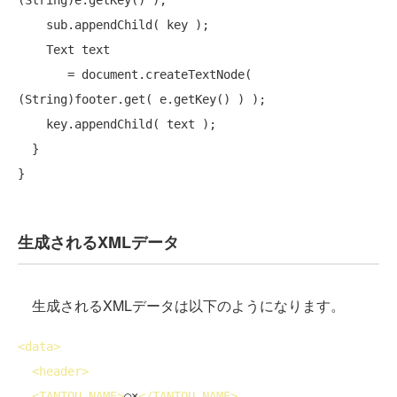
(String)e.getKey() );

    sub.appendChild( key );

    Text text

       = document.createTextNode( 
(String)footer.get( e.getKey() ) );

    key.appendChild( text );

  }

生成されるXMLデータ
生成されるXMLデータは以下のようになります。
<
data
>
<
header
>
<
TANTOU_NAME
>
○×
</
TANTOU_NAME
>