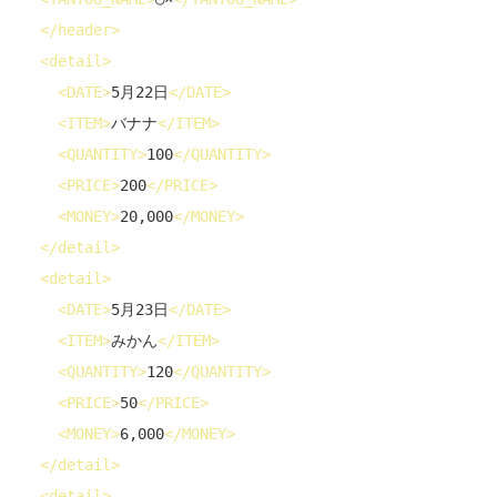
</
header
>
<
detail
>
<
DATE
>
5月22日
</
DATE
>
<
ITEM
>
バナナ
</
ITEM
>
<
QUANTITY
>
100
</
QUANTITY
>
<
PRICE
>
200
</
PRICE
>
<
MONEY
>
20,000
</
MONEY
>
</
detail
>
<
detail
>
<
DATE
>
5月23日
</
DATE
>
<
ITEM
>
みかん
</
ITEM
>
<
QUANTITY
>
120
</
QUANTITY
>
<
PRICE
>
50
</
PRICE
>
<
MONEY
>
6,000
</
MONEY
>
</
detail
>
<
detail
>