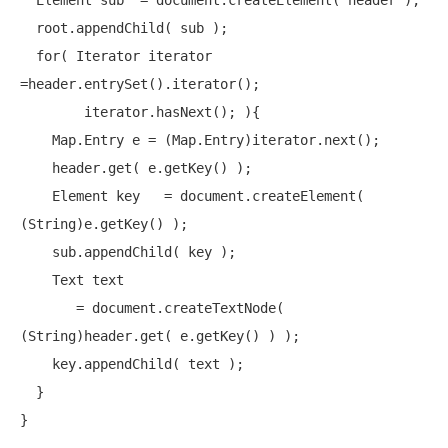
  Element sub  = document.createElement(
"header"
);

  root.appendChild( sub );

for
( Iterator iterator 
=header.entrySet().iterator();

        iterator.hasNext(); ){

    Map.Entry e = (Map.Entry)iterator.next();

    header.get( e.getKey() );

    Element key   = document.createElement( 
(String)e.getKey() );

    sub.appendChild( key );

    Text text

       = document.createTextNode( 
(String)header.get( e.getKey() ) );

    key.appendChild( text );

  }

}
