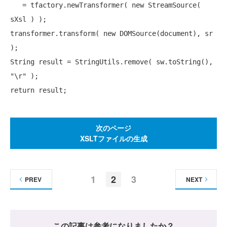
   = tfactory.newTransformer( 
new
 StreamSource( 
sXsl ) );

transformer.transform( 
new
 DOMSource(document), sr 
);

String result = StringUtils.remove( sw.toString(), 
"\r"
return
次のページ
XSLTファイルの生成
1
2
3
PREV
NEXT
この記事は参考になりましたか？