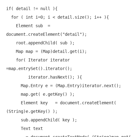
if
( detail != 
null
 ){

for
 ( 
int
 i=0; i < detail.size(); i++ ){

    Element sub  = 
document.createElement(
"detail"
);

    root.appendChild( sub );

    Map map = (Map)detail.get(i);

for
( Iterator iterator 
=map.entrySet().iterator();

         iterator.hasNext(); ){

      Map.Entry e = (Map.Entry)iterator.next();

      map.get( e.getKey() );

      Element key   = document.createElement( 
(String)e.getKey() );

      sub.appendChild( key );

      Text text
