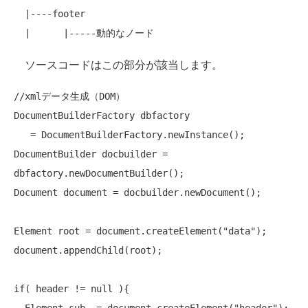
  |----footer

ソースコードはこの部分が該当します。
//xmlデータ生成（DOM）
DocumentBuilderFactory dbfactory

   = DocumentBuilderFactory.newInstance();

DocumentBuilder docbuilder = 
dbfactory.newDocumentBuilder();

Document document = docbuilder.newDocument();

Element root = document.createElement(
"data"
);

document.appendChild(root);

if
( header != 
null
 ){
