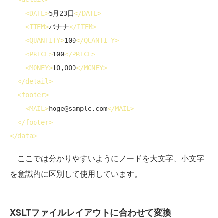
<
DATE
>
5月23日
</
DATE
>
<
ITEM
>
バナナ
</
ITEM
>
<
QUANTITY
>
100
</
QUANTITY
>
<
PRICE
>
100
</
PRICE
>
<
MONEY
>
10,000
</
MONEY
>
</
detail
>
<
footer
>
<
MAIL
>
hoge@sample.com
</
MAIL
>
</
footer
>
</
data
>
ここでは分かりやすいようにノードを大文字、小文字
を意識的に区別して使用しています。
XSLTファイルレイアウトに合わせて変換