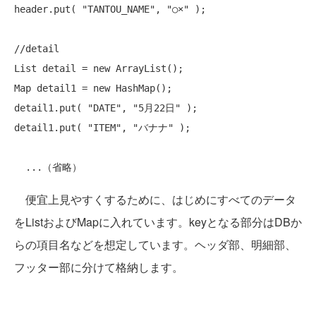
header.put( 
"TANTOU_NAME"
, 
"○×"
 );

//detail
List detail = 
new
 ArrayList();

Map detail1 = 
new
 HashMap();

detail1.put( 
"DATE"
, 
"5月22日"
 );

detail1.put( 
"ITEM"
, 
"バナナ"
 );

便宜上見やすくするために、はじめにすべてのデータ
をListおよびMapに入れています。keyとなる部分はDBか
らの項目名などを想定しています。ヘッダ部、明細部、
フッター部に分けて格納します。