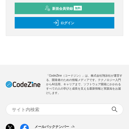
新規会員登録
無料
ログイン
「CodeZine（コードジン）」は、株式会社翔泳社が運営す
る、開発者のための情報メディアです。テクノロジー入門
からAI活用、キャリアまで、ソフトウェア開発にかかわる
すべての人の学びと成長を支える最新情報と実践知をお届
けします。
メールバックナンバー