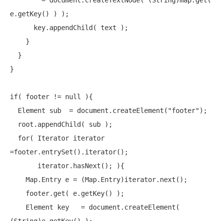
        = document.createTextNode( (String)map.get( 
e.getKey() ) );

      key.appendChild( text );

    }

  }

}

if
( footer != 
null
 ){

  Element sub  = document.createElement(
"footer"
);

  root.appendChild( sub );

for
( Iterator iterator 
=footer.entrySet().iterator();

       iterator.hasNext(); ){

    Map.Entry e = (Map.Entry)iterator.next();

    footer.get( e.getKey() );

    Element key   = document.createElement( 