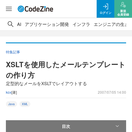
新規
ログイン
会員登録
AI
アプリケーション開発
インフラ
エンジニアの生き
特集記事
XSLTを使用したメールテンプレート
の作り方
定型的なメールをXSLTでレイアウトする
kox
[著]
2007/07/05 14:00
Java
XML
目次