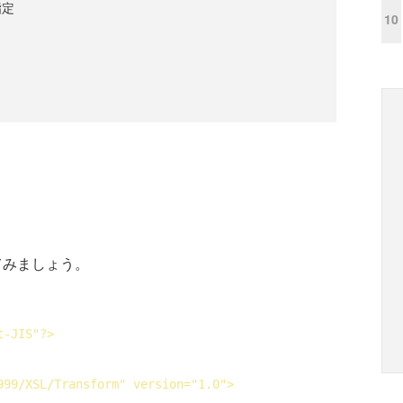
指定
10
てみましょう。
t-JIS"?>
999/XSL/Transform" 
version
="1.0">