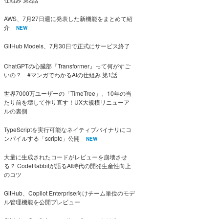
AWS、7月27日週に発表した新機能をまとめて紹
介
NEW
GitHub Models、7月30日で正式にサービス終了
ChatGPTの心臓部『Transformer』って何がすご
いの？ #マンガでわかるAIの仕組み 第1話
世界7000万ユーザーの「TimeTree」、10年の当
たり前を壊して作り直す！UX大規模リニューア
ルの裏側
TypeScriptを実行可能なネイティブバイナリにコ
ンパイルする「scriptc」公開
NEW
大量に生成されたコードがレビューを崩壊させ
る？ CodeRabbitが語るAI時代の開発生産性向上
のコツ
GitHub、Copilot Enterprise向けチーム単位のモデ
ル管理機能を公開プレビュー