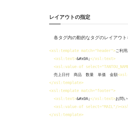
レイアウトの指定
各タグ内の動的なタグのレイアウト
<
xsl:template
match
="header">
ご利用
<
xsl:text
>
&#x0A;
</
xsl:text
>
<
xsl:value-of
select
="TANTOU_NAM
  売上日付　商品　数量　単価　金額
<
xsl
</
xsl:template
>
<
xsl:template
match
="footer">
<
xsl:text
>
&#x0A;
</
xsl:text
>
お問い
<
xsl:value-of
select
="MAIL"/>
<
xs
</
xsl:template
>