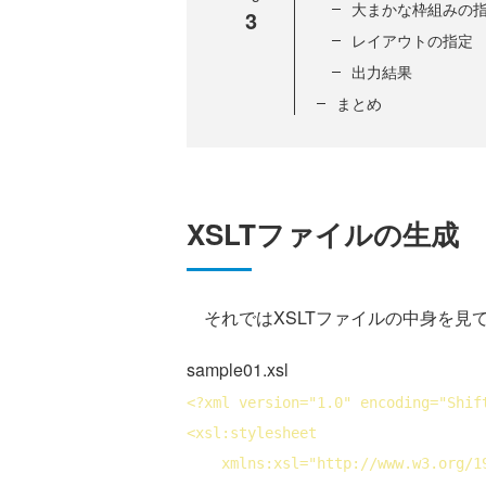
大まかな枠組みの
3
レイアウトの指定
出力結果
まとめ
XSLTファイルの生成
それではXSLTファイルの中身を見
sample01.xsl
<?
xml
version
="1.0" 
encoding
="Shif
<
xsl:stylesheet
xmlns:xsl
="http://www.w3.org/1