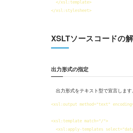
</
xsl:template
>
</
xsl:stylesheet
>
XSLTソースコードの
出力形式の指定
出力形式をテキスト型で宣言します
<
xsl:output
method
="text" 
encoding
<
xsl:template
match
="/">
<
xsl:apply-templates
select
="dat