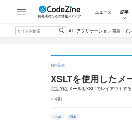
ニュース
記事
開発者のための情報メディア
AI
アプリケーション開発
イ
特集記事
XSLTを使用した
定型的なメールをXSLTでレイアウトする
kox
[著]
Java
XML