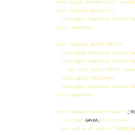
<
xsl:output
method
="text" 
encodi
<
xsl:template
match
="/">
<
xsl:apply-templates
select
="d
</
xsl:template
>
<
xsl:template
match
="data">
<
xsl:apply-templates
select
="h
<
xsl:apply-templates
select
="d
<
xsl:sort
select
="DATE" 
orde
</
xsl:apply-templates
>
<
xsl:apply-templates
select
="f
</
xsl:template
>
<
xsl:template
match
="header">
ご利
<
xsl:text
>
&#x0A;
</
xsl:text
>
<
xsl:value-of
select
="TANTOU_N