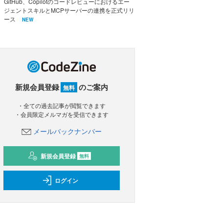
GitHub、Copilotのコードレビューにおけるエー
ジェントスキルとMCPサーバーの連携を正式リリ
ース
NEW
新規会員登録
のご案内
無料
・全ての過去記事が閲覧できます
・会員限定メルマガを受信できます
メールバックナンバー
新規会員登録
無料
ログイン