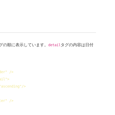
グの順に表示しています。
タグの内容は日付
detail
der" />
ail">
"ascending"/>
ter" />