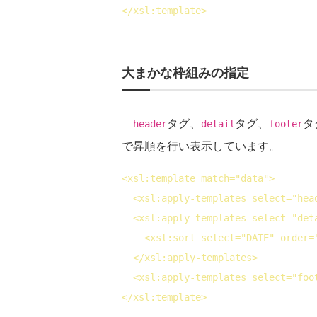
</
xsl:template
>
大まかな枠組みの指定
タグ、
タグ、
タ
header
detail
footer
で昇順を行い表示しています。
<
xsl:template
match
="data">
<
xsl:apply-templates
select
="hea
<
xsl:apply-templates
select
="det
<
xsl:sort
select
="DATE" 
order
=
</
xsl:apply-templates
>
<
xsl:apply-templates
select
="foo
</
xsl:template
>