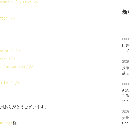
ng
="Shift-JIS" />
新
ata" />
2026
PR
──
eader" />
etail">
2026
r
="ascending"/>
技術
越え
ooter" />
2026
AI
ち筋
クト
用ありがとうございます。

2026
大量
Co
AME"/>
様
