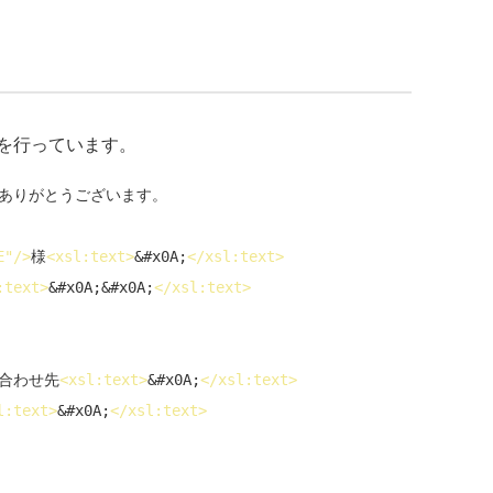
を行っています。
ありがとうございます。

E"/>
様
<
xsl:text
>
&#x0A;
</
xsl:text
>
:text
>
&#x0A;&#x0A;
</
xsl:text
>
合わせ先
<
xsl:text
>
&#x0A;
</
xsl:text
>
l:text
>
&#x0A;
</
xsl:text
>