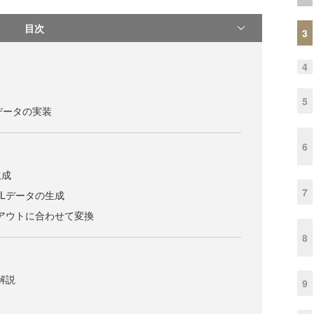
目次
3
4
5
データの実装
6
生成
7
MLデータの生成
イアウトに合わせて変換
8
解説
9