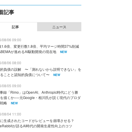
着記事
記事
ニュース
/08/06 09:00
数1.6倍、変更行数1.8倍、平均マージ時間37%削減
ABEMAが進めるAI駆動開発の現在地
NEW
/08/06 08:00
的負債の誤解 〜「測れないから説明できない」を
ることと認知的負債について〜
NEW
/08/05 09:00
議事録「Rimo」はOpenAI、Anthropic時代にどう勝
を描くか──元Google・相川氏が説く現代のプロダ
戦略
NEW
/08/04 11:00
に生成されたコードがレビューを崩壊させる？
deRabbitが語るAI時代の開発生産性向上のコツ