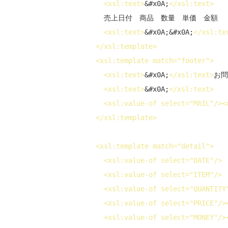
<
xsl:text
>
&#x0A;
</
xsl:text
>
    売上日付　商品　数量　単価　金額

<
xsl:text
>
&#x0A;&#x0A;
</
xsl:te
</
xsl:template
>
<
xsl:template
match
="footer">
<
xsl:text
>
&#x0A;
</
xsl:text
>
お問
<
xsl:text
>
&#x0A;
</
xsl:text
>
<
xsl:value-of
select
="MAIL"/>
<
</
xsl:template
>
<
xsl:template
match
="detail">
<
xsl:value-of
select
="DATE"/>
<
xsl:value-of
select
="ITEM"/>
<
xsl:value-of
select
="QUANTITY
<
xsl:value-of
select
="PRICE"/>
<
xsl:value-of
select
="MONEY"/>