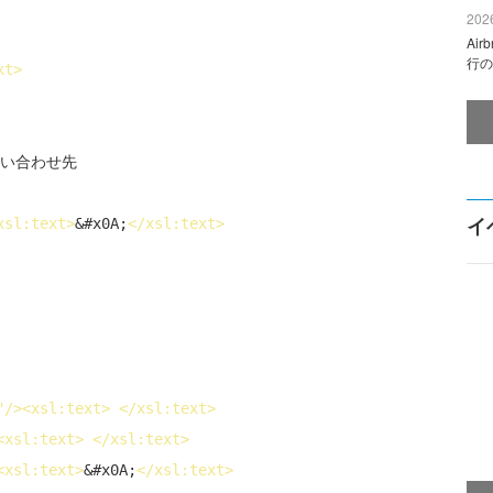
2026
Ai
行の
xt
>
い合わせ先

イ
xsl:text
>
&#x0A;
</
xsl:text
>
"/>
<
xsl:text
>
</
xsl:text
>
<
xsl:text
>
</
xsl:text
>
<
xsl:text
>
&#x0A;
</
xsl:text
>