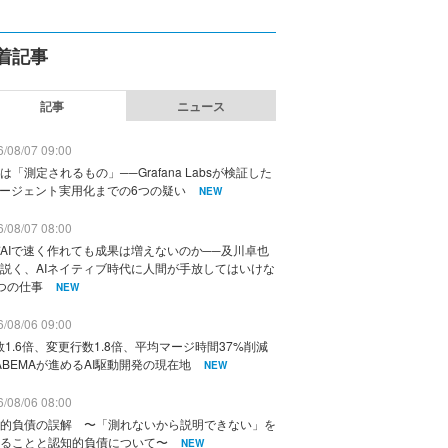
着記事
記事
ニュース
/08/07 09:00
は「測定されるもの」──Grafana Labsが検証した
エージェント実用化までの6つの疑い
NEW
/08/07 08:00
AIで速く作れても成果は増えないのか──及川卓也
説く、AIネイティブ時代に人間が手放してはいけな
つの仕事
NEW
/08/06 09:00
数1.6倍、変更行数1.8倍、平均マージ時間37%削減
ABEMAが進めるAI駆動開発の現在地
NEW
/08/06 08:00
的負債の誤解 〜「測れないから説明できない」を
ることと認知的負債について〜
NEW