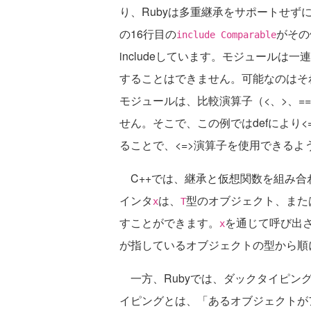
り、Rubyは多重継承をサポートせずに
の16行目の
がその
include Comparable
includeしています。モジュール
することはできません。可能なのはそれを
モジュールは、比較演算子（<、>、=
せん。そこで、この例ではdefにより<=
ることで、<=>演算子を使用できるよ
C++では、継承と仮想関数を組み合
インタ
は、
型のオブジェクト、また
x
T
すことができます。
を通じて呼び出
x
が指しているオブジェクトの型から順
一方、Rubyでは、ダックタイピング（d
イピングとは、「あるオブジェクトがア