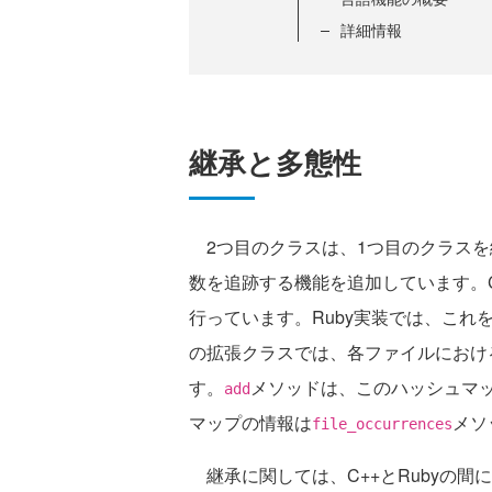
詳細情報
継承と多態性
2つ目のクラスは、1つ目のクラスを
数を追跡する機能を追加しています。C
行っています。Ruby実装では、これ
の拡張クラスでは、各ファイルにおけ
す。
メソッドは、このハッシュマ
add
マップの情報は
メソ
file_occurrences
継承に関しては、C++とRubyの間