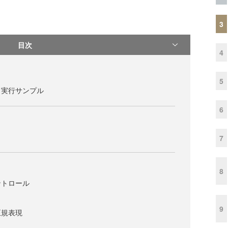
3
目次
4
5
と実行サンプル
6
7
8
ントロール
ャ
9
正規表現