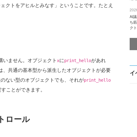
ブジェクトをアヒルとみなす」ということです。たとえ
2026
AI
ち筋
クト
構いません。オブジェクト
に
があれ
x
print_hello
では、共通の基本型から派生したオブジェクトが必要
イ
性のない型のオブジェクトでも、それが
print_hello
渡すことができます。
トロール