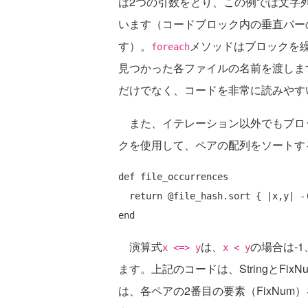
は2つの引数をとり、この例では文字
います（コードブロック内の垂直バー
す）。
メソッドはブロックを
foreach
見つかった各ファイルの名前を渡しま
だけでなく、コードを非常に読みやす
また、イテレーション以外でもブロッ
クを使用して、ペアの配列をソートす
def
 file_occurrences

return
end
演算式
は、
の場合は-1
x <=> y
x < y
ます。上記のコードは、StringとF
は、各ペアの2番目の要素（FixNum