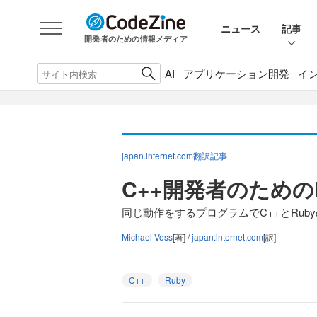
ニュース
記事
開発者のための情報メディア
AI
アプリケーション開発
イ
japan.internet.com翻訳記事
C++開発者のための
同じ動作をするプログラムでC++とRub
Michael Voss
[著] /
japan.internet.com
[訳]
C++
Ruby