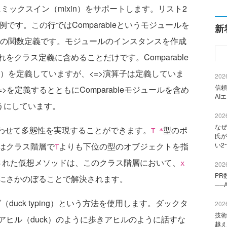
ミックスイン（mixin）をサポートします。リスト2
例です。この行ではComparableというモジュールを
新
は一連の関数定義です。モジュールのインスタンスを作成
クラス定義に含めることだけです。Comparable
=）を定義していますが、<=>演算子は定義していま
2026
信頼
>を定義するとともにComparableモジュールを含め
AI
うにしています。
2026
なぜ
わせて多態性を実現することができます。
型のポ
T *
氏が
はクラス階層で
よりも下位の型のオブジェクトを指
い2
T
された仮想メソッドは、このクラス階層において、
x
2026
PR
にさかのぼることで解決されます。
──
uck typing）という方法を使用します。ダックタ
2026
技術
ヒル（duck）のように歩きアヒルのように話すな
越え