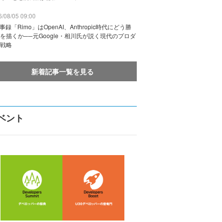
/08/05 09:00
議事録「Rimo」はOpenAI、Anthropic時代にどう勝
を描くか──元Google・相川氏が説く現代のプロダ
戦略
新着記事一覧を見る
ベント