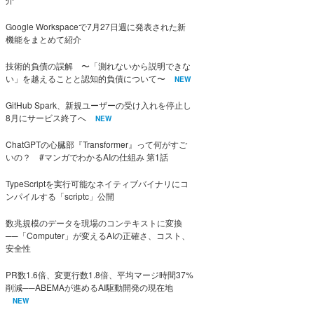
Google Workspaceで7月27日週に発表された新
機能をまとめて紹介
技術的負債の誤解 〜「測れないから説明できな
い」を越えることと認知的負債について〜
NEW
GitHub Spark、新規ユーザーの受け入れを停止し
8月にサービス終了へ
NEW
ChatGPTの心臓部『Transformer』って何がすご
いの？ #マンガでわかるAIの仕組み 第1話
TypeScriptを実行可能なネイティブバイナリにコ
ンパイルする「scriptc」公開
数兆規模のデータを現場のコンテキストに変換
──「Computer」が変えるAIの正確さ、コスト、
安全性
PR数1.6倍、変更行数1.8倍、平均マージ時間37%
削減──ABEMAが進めるAI駆動開発の現在地
NEW