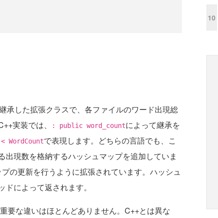
10
継承した拡張クラスで、各ファイルのワード出現総
++実装では、
によって継承を
: public word_count
を
で表現します。どちらの言語でも、こ
< WordCount
る出現数を格納するハッシュマップを追加していま
ップの更新を行うように拡張されています。ハッシュ
ッドによって返されます。
に重要な違いはほとんどありません。C++とは異な