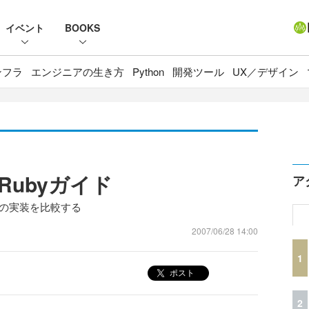
イベント
BOOKS
ンフラ
エンジニアの生き方
Python
開発ツール
UX／デザイン
Rubyガイド
ア
yの実装を比較する
2007/06/28 14:00
1
ポスト
2