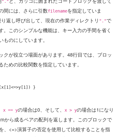
列
と、カッコに囲まれたコードブロックを渡して
"."
の間には、さらに引数
を指定していま
filename
繰り返し呼び出して、現在の作業ディレクトリ
で
"."
す。このシンプルな機能は、キー入力の手間を省く
いものにしています。
クが役立つ場面があります。48行目では、ブロッ
るための比較関数を指定しています。
、
の場合は0、そして、
の場合は1になり
x == y
x > y
ixNumから成るペアの配列を返します。このブロックで
）を、<=>演算子の否定を使用して比較することを指