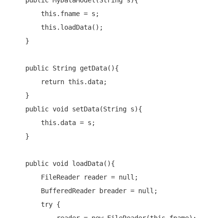
public
 MyDataModel(String s){

this
.fname = s;

this
.loadData();

    }

public
 String getData(){

return
this
.data;

    }

public
void
 setData(String s){

this
.data = s;

    }

public
void
 loadData(){

        FileReader reader = 
null
;

        BufferedReader breader = 
null
;

try
 {
