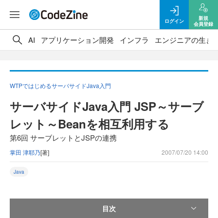
新規
ログイン
会員登録
AI
アプリケーション開発
インフラ
エンジニアの生き
WTPではじめるサーバサイドJava入門
サーバサイドJava入門 JSP～サーブ
レット～Beanを相互利用する
第6回 サーブレットとJSPの連携
掌田 津耶乃
[著]
2007/07/20 14:00
Java
目次