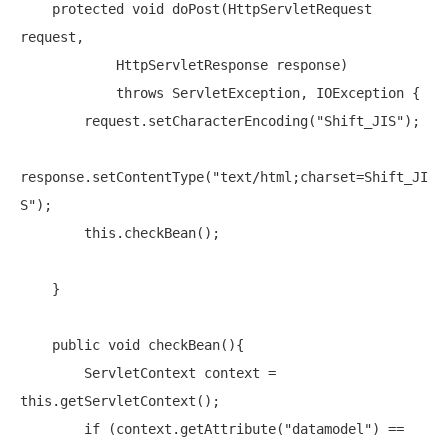
protected
void
 doPost(HttpServletRequest 
request,

            HttpServletResponse response)

throws
 ServletException, IOException {

        request.setCharacterEncoding(
"Shift_JIS"
);

response.setContentType(
"text/html;charset=Shift_JI
S"
);

this
.checkBean();

    }

public
void
 checkBean(){

        ServletContext context = 
this
.getServletContext();

if
 (context.getAttribute(
"datamodel"
) == 