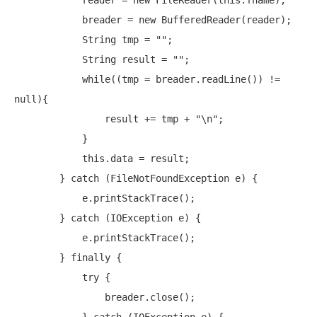
            reader = 
new
 FileReader(
this
.fname);

            breader = 
new
 BufferedReader(reader);

            String tmp = 
""
;

            String result = 
""
;

while
((tmp = breader.readLine()) != 
null
){

                result += tmp + 
"\n"
;

            }

this
.data = result;

        } 
catch
 (FileNotFoundException e) {

            e.printStackTrace();

        } 
catch
 (IOException e) {

            e.printStackTrace();

        } 
finally
 {

try
 {

                breader.close();
