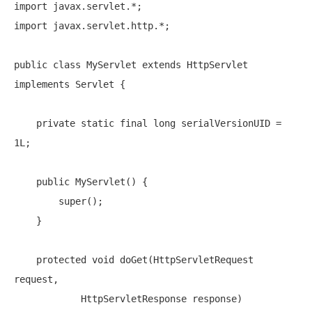
import
import
 javax.servlet.http.*;

public
class
 MyServlet 
extends
 HttpServlet 
implements
 Servlet {

private
static
final
long
 serialVersionUID = 
1L;

public
 MyServlet() {

super
();

    }

protected
void
 doGet(HttpServletRequest 
request,

            HttpServletResponse response)
