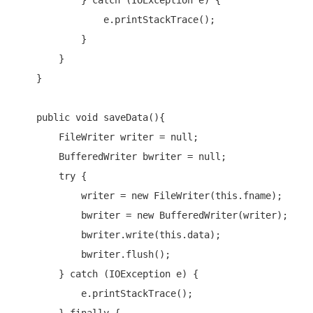
            } 
catch
 (IOException e) {

                e.printStackTrace();

            }

        }

    }

public
void
 saveData(){

        FileWriter writer = 
null
;

        BufferedWriter bwriter = 
null
;

try
 {

            writer = 
new
 FileWriter(
this
.fname);

            bwriter = 
new
 BufferedWriter(writer);

            bwriter.write(
this
.data);

            bwriter.flush();

        } 
catch
 (IOException e) {

            e.printStackTrace();
