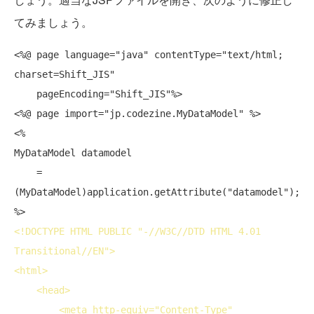
てみましょう。
<%@ page language="java" contentType="text/html; 
charset=Shift_JIS"

    pageEncoding="Shift_JIS"%>

<%@ page import="jp.codezine.MyDataModel" %>

<%

MyDataModel datamodel

    = 
(MyDataModel)application.getAttribute("datamodel");

<!
DOCTYPE
 HTML PUBLIC "-//W3C//DTD HTML 4.01 
Transitional//EN">
<
html
>
<
head
>
<
meta
http-equiv
="Content-Type"
