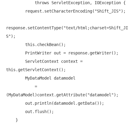
throws
 ServletException, IOException {

        request.setCharacterEncoding(
"Shift_JIS"
);

response.setContentType(
"text/html;charset=Shift_JI
S"
);

this
.checkBean();

        PrintWriter out = response.getWriter();

        ServletContext context = 
this
.getServletContext();

        MyDataModel datamodel

            = 
(MyDataModel)context.getAttribute(
"datamodel"
);

        out.println(datamodel.getData());

        out.flush();

    }
