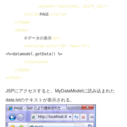
content
="text/html; Shift_JIS">
<
title
>
PAGE
</
title
>
</
head
>
<
body
>
        ※データの表示
<
br
>
<
textarea
cols
="20" 
rows
="5">
<%=datamodel.getData() %>

</
textarea
>
</
body
>
</
html
>
JSPにアクセスすると、MyDataModelに読み込まれた
data.txtのテキストが表示される。