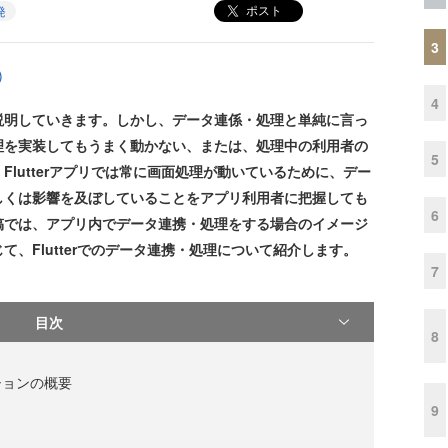
ポスト
発
3
)
4
明していきます。しかし、データ連係・処理と単純に言っ
理を実装してもうまく動かない、または、処理中の利用者の
5
lutterアプリでは常に画面処理が動いているために、デー
しくは影響を及ぼしていることをアプリ利用者に把握しても
6
稿では、アプリ内でデータ連携・処理をする場合のイメージ
、Flutterでのデータ連携・処理について紹介します。
7
目次
8
ションの概要
9