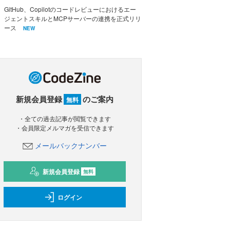
GitHub、Copilotのコードレビューにおけるエー
ジェントスキルとMCPサーバーの連携を正式リリ
ース
NEW
新規会員登録
のご案内
無料
・全ての過去記事が閲覧できます
・会員限定メルマガを受信できます
メールバックナンバー
新規会員登録
無料
ログイン