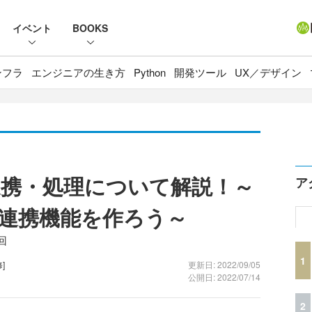
イベント
BOOKS
ンフラ
エンジニアの生き方
Python
開発ツール
UX／デザイン
ータ連携・処理について解説！～
ア
連携機能を作ろう～
回
1
]
更新日: 2022/09/05
公開日: 2022/07/14
2