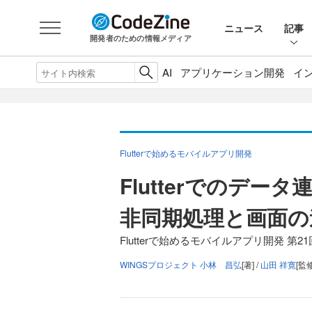
ニュース
記事
開発者のための情報メディア
AI
アプリケーション開発
イ
Flutterで始めるモバイルアプリ開発
Flutterでのデ
非同期処理と画面の
Flutterで始めるモバイルアプリ開発 第21
WINGSプロジェクト 小林 昌弘
[著] /
山田 祥寛
[監修