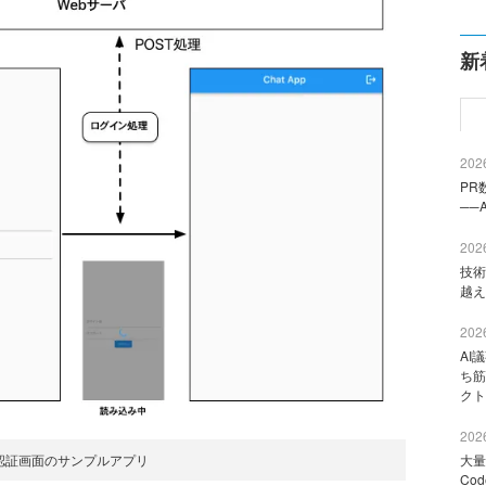
新
2026
PR
──
2026
技術
越え
2026
AI
ち筋
クト
2026
認証画面のサンプルアプリ
大量
Co