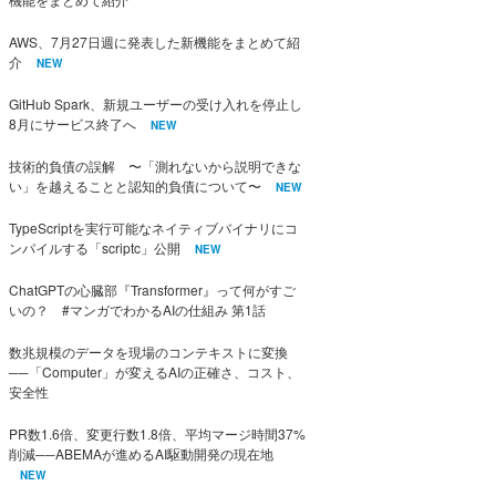
AWS、7月27日週に発表した新機能をまとめて紹
介
NEW
GitHub Spark、新規ユーザーの受け入れを停止し
8月にサービス終了へ
NEW
技術的負債の誤解 〜「測れないから説明できな
い」を越えることと認知的負債について〜
NEW
TypeScriptを実行可能なネイティブバイナリにコ
ンパイルする「scriptc」公開
NEW
ChatGPTの心臓部『Transformer』って何がすご
いの？ #マンガでわかるAIの仕組み 第1話
数兆規模のデータを現場のコンテキストに変換
──「Computer」が変えるAIの正確さ、コスト、
安全性
PR数1.6倍、変更行数1.8倍、平均マージ時間37%
削減──ABEMAが進めるAI駆動開発の現在地
NEW