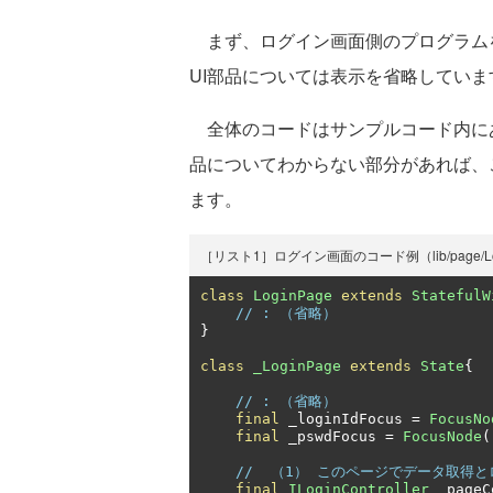
まず、ログイン画面側のプログラム
UI部品については表示を省略していま
全体のコードはサンプルコード内に
品についてわからない部分があれば、
ます。
［リスト1］ログイン画面のコード例（lib/page/Log
class
LoginPage
extends
StatefulW
// : （省略）
}
class
_LoginPage
extends
State
{
// : （省略）
final
 _loginIdFocus 
=
FocusNo
final
 _pswdFocus 
=
FocusNode
(
//  （1） このページでデータ取得
final
ILoginController
 _pageC