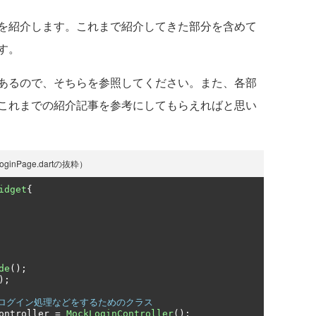
を紹介します。これまで紹介してきた部分を含めて
す。
あるので、そちらを参照してください。また、各部
これまでの紹介記事を参考にしてもらえればと思い
inPage.dartの抜粋）
idget
{
de
();
);
とログイン処理などをするためのクラス
ontroller 
=
MockLoginController
();