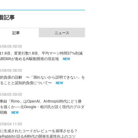
着記事
記事
ニュース
/08/06 09:00
数1.6倍、変更行数1.8倍、平均マージ時間37%削減
ABEMAが進めるAI駆動開発の現在地
NEW
/08/06 08:00
的負債の誤解 〜「測れないから説明できない」を
ることと認知的負債について〜
NEW
/08/05 09:00
議事録「Rimo」はOpenAI、Anthropic時代にどう勝
を描くか──元Google・相川氏が説く現代のプロダ
戦略
NEW
/08/04 11:00
に生成されたコードがレビューを崩壊させる？
deRabbitが語るAI時代の開発生産性向上のコツ