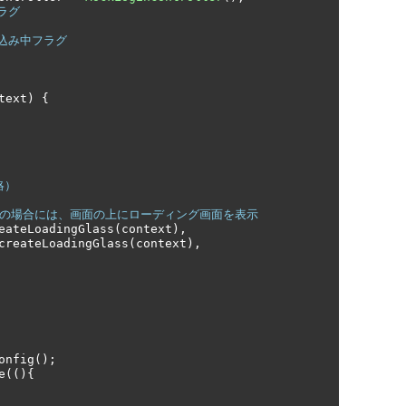
ラグ
み込み中フラグ
text
)
{
略）
込中の場合には、画面の上にローディング画面を表示
eateLoadingGlass
(
context
),
createLoadingGlass
(
context
),
onfig
();
e
((){