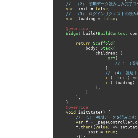
//  （2） 初期データ読みこみ完了フ
var
 _init 
=
false
;
//  （3） ログインリクエストの読
var
 _loading 
=
false
;
@override
Widget
 build
(
BuildContext
 con
return
Scaffold
(
            body
:
Stack
(
                children
:
[
Form
(
// : （省
),
// （4） 読
if
(!
_init
)
 cr
if
(
_loading
)
 
],
)
);
}
@override
void
 initState
()
{
// （5） 初期データを読みこむ
var
 f 
=
 _pageController
.
c
        f
.
then
((
value
)
=>
 setStat
            _init 
=
true
;
}));