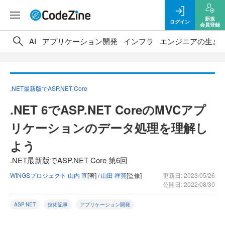
新規
ログイン
会員登録
AI
アプリケーション開発
インフラ
エンジニアの生き
.NET最新版でASP.NET Core
.NET 6でASP.NET CoreのMVCアプ
リケーションのデータ処理を理解し
よう
.NET最新版でASP.NET Core 第6回
WINGSプロジェクト 山内 直
[著] /
山田 祥寛
[監修]
更新日: 2023/05/26
公開日: 2022/08/30
ASP.NET
技術記事
アプリケーション開発