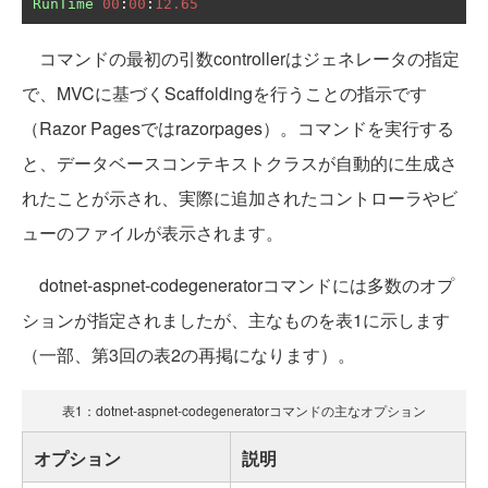
RunTime
00
:
00
:
12.65
コマンドの最初の引数controllerはジェネレータの指定
で、MVCに基づくScaffoldingを行うことの指示です
（Razor Pagesではrazorpages）。コマンドを実行する
と、データベースコンテキストクラスが自動的に生成さ
れたことが示され、実際に追加されたコントローラやビ
ューのファイルが表示されます。
dotnet-aspnet-codegeneratorコマンドには多数のオプ
ションが指定されましたが、主なものを表1に示します
（一部、第3回の表2の再掲になります）。
表1：dotnet-aspnet-codegeneratorコマンドの主なオプション
オプション
説明