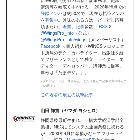
にWeb開発分野の書籍／記事執筆、翻訳、
講演等を幅広く手がける。 2026年時点での
登録メンバ
は約50名で、現在も執筆メンバ
を
募集中
。興味のある方は、どしどし応募
頂きたい。
著書
、
記事
多数。
RSS
X:
@WingsPro_info
（公式）、
@WingsPro_info/wings
（メンバーリスト）
Facebook
＜個人紹介＞WINGSプロジェク
ト所属のテクニカルライター。出版社を経
てフリーランスとして独立。ライター、エ
ディター、デベロッパー、講師業に従事。
屋号は「たまデジ。」。
※プロフィールは、執筆時点、または直近の記事の寄稿時点で
の内容です
この著者の最近の執筆記事
山田 祥寛（ヤマダ ヨシヒロ）
静岡県榛原町生まれ。一橋大学経済学部卒
業後、NECにてシステム企画業務に携わる
が、2003年4月に念願かなってフリーライ
ターに転身。
Microsoft MVP
for Visual