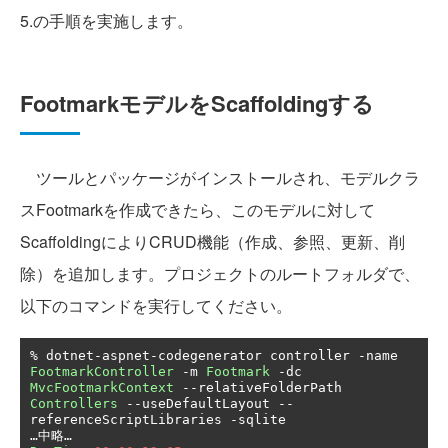
5.の手順を実施します。
FootmarkモデルをScaffoldingする
ツールとパッケージがインストールされ、モデルクラ
スFootmarkを作成できたら、このモデルに対して
ScaffoldingによりCRUD機能（作成、参照、更新、削
除）を追加します。プロジェクトのルートフォルダで、
以下のコマンドを実行してください。
%
 dotnet
-
aspnet
-
codegenerator controller 
-
name 
FootmarkController
-
m 
Footmark
-
dc 
MvcFootmarkContext
--
relativeFolderPath 
Controllers
--
useDefaultLayout 
--
referenceScriptLibraries 
-
…中略…