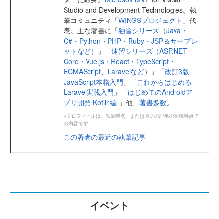
Studio and Development Technologies。執
筆コミュニティ「
WINGSプロジェクト
」代
表。主な著書に「
独習シリーズ（Java・
C#・Python・PHP・Ruby・JSP＆サーブレ
ットなど）
」「
速習シリーズ（ASP.NET
Core・Vue.js・React・TypeScript・
ECMAScript、Laravelなど）
」「
改訂3版
JavaScript本格入門
」「
これからはじめる
Laravel実践入門
」「
はじめてのAndroidア
プリ開発 Kotlin編
」他、
著書多数
。
※プロフィールは、執筆時点、または直近の記事の寄稿時点で
の内容です
この著者の最近の執筆記事
イベント