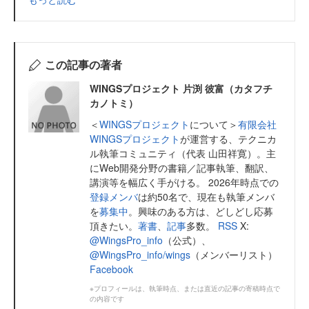
この記事の著者
WINGSプロジェクト 片渕 彼富（カタフチ
カノトミ）
＜
WINGSプロジェクト
について＞
有限会社
WINGSプロジェクト
が運営する、テクニカ
ル執筆コミュニティ（代表 山田祥寛）。主
にWeb開発分野の書籍／記事執筆、翻訳、
講演等を幅広く手がける。 2026年時点での
登録メンバ
は約50名で、現在も執筆メンバ
を
募集中
。興味のある方は、どしどし応募
頂きたい。
著書
、
記事
多数。
RSS
X:
@WingsPro_info
（公式）、
@WingsPro_info/wings
（メンバーリスト）
Facebook
※プロフィールは、執筆時点、または直近の記事の寄稿時点で
の内容です