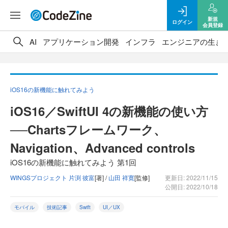
新規
ログイン
会員登録
AI
アプリケーション開発
インフラ
エンジニアの生き
iOS16の新機能に触れてみよう
iOS16／SwiftUI 4の新機能の使い方
──Chartsフレームワーク、
Navigation、Advanced controls
iOS16の新機能に触れてみよう 第1回
WINGSプロジェクト 片渕 彼富
[著] /
山田 祥寛
[監修]
更新日: 2022/11/15
公開日: 2022/10/18
モバイル
技術記事
Swift
UI／UX