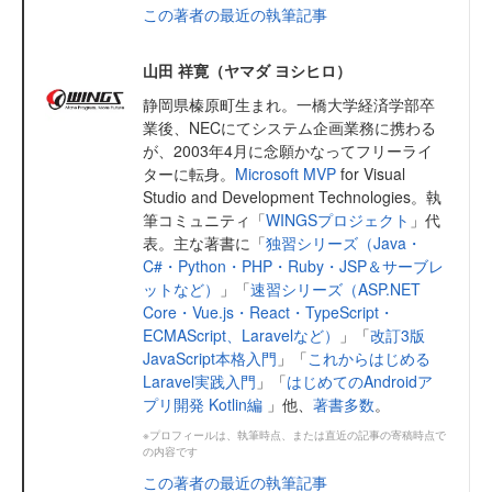
この著者の最近の執筆記事
山田 祥寛（ヤマダ ヨシヒロ）
静岡県榛原町生まれ。一橋大学経済学部卒
業後、NECにてシステム企画業務に携わる
が、2003年4月に念願かなってフリーライ
ターに転身。
Microsoft MVP
for Visual
Studio and Development Technologies。執
筆コミュニティ「
WINGSプロジェクト
」代
表。主な著書に「
独習シリーズ（Java・
C#・Python・PHP・Ruby・JSP＆サーブレ
ットなど）
」「
速習シリーズ（ASP.NET
Core・Vue.js・React・TypeScript・
ECMAScript、Laravelなど）
」「
改訂3版
JavaScript本格入門
」「
これからはじめる
Laravel実践入門
」「
はじめてのAndroidア
プリ開発 Kotlin編
」他、
著書多数
。
※プロフィールは、執筆時点、または直近の記事の寄稿時点で
の内容です
この著者の最近の執筆記事