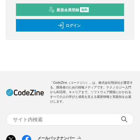
新規会員登録
無料
ログイン
「CodeZine（コードジン）」は、株式会社翔泳社が運営す
る、開発者のための情報メディアです。テクノロジー入門
からAI活用、キャリアまで、ソフトウェア開発にかかわる
すべての人の学びと成長を支える最新情報と実践知をお届
けします。
メールバックナンバー