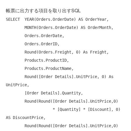
帳票に出力する項目を取り出すSQL
SELECT
YEAR
(Orders.OrderDate) 
AS
 OrderYear,

MONTH
(Orders.OrderDate) 
AS
 OrderMonth, 

        Orders.OrderDate,

        Orders.OrderID,

        Round(Orders.Freight, 0) 
As
 Freight,

        Products.ProductID,

        Products.ProductName,

        Round([Order Details].UnitPrice, 0) 
As
UnitPrice, 

        [Order Details].Quantity,

        Round(Round([Order Details].UnitPrice,0)

                    * [Quantity] * [Discount], 0) 
AS
 DiscountPrice,

        Round(Round([Order Details].UnitPrice,0)
