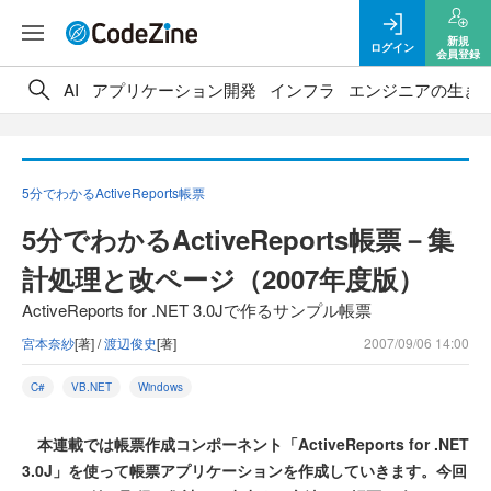
新規
ログイン
会員登録
AI
アプリケーション開発
インフラ
エンジニアの生き
5分でわかるActiveReports帳票
5分でわかるActiveReports帳票－集
計処理と改ページ（2007年度版）
ActiveReports for .NET 3.0Jで作るサンプル帳票
宮本奈紗
[著] /
渡辺俊史
[著]
2007/09/06 14:00
C#
VB.NET
Windows
本連載では帳票作成コンポーネント「ActiveReports for .NET
3.0J」を使って帳票アプリケーションを作成していきます。今回