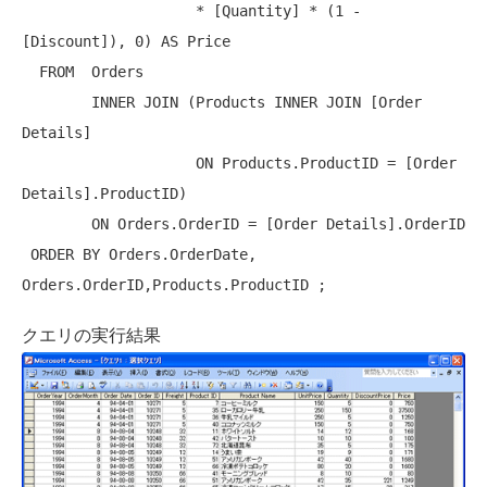
                    * [Quantity] * (1 - 
[Discount]), 0) 
AS
 Price

FROM
  Orders

INNER
JOIN
 (Products 
INNER
JOIN
 [Order 
Details] 

ON
 Products.ProductID = [Order 
Details].ProductID) 

ON
 Orders.OrderID = [Order Details].OrderID

ORDER
BY
 Orders.OrderDate, 
クエリの実行結果