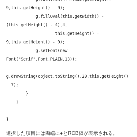
9,this.getHeight() - 9);

            g.fillOval(
this
.getWidth() - 
(
this
.getHeight() - 4),4,

this
.getHeight() - 
9,this.getHeight() - 9);

            g.setFont(
new
Font(
"Serif"
,Font.PLAIN,13));

g.drawString(object.toString(),20,this.getHeight() 
- 7);

        }

    }

選択した項目には両端に●とRGB値が表示される。