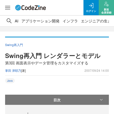
新規
ログイン
会員登録
AI
アプリケーション開発
インフラ
エンジニアの生き
Swing再入門
Swing再入門 レンダラーとモデル
第3回 画面表示やデータ管理をカスタマイズする
掌田 津耶乃
[著]
2007/09/24 14:00
Java
目次