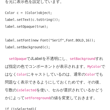
を元に表示色を設定しています。
Color c = (Color)object;

label.setText(c.toString());

label.setOpaque(
true
);

label.setFont(
new
 Font(
"Serif"
,Font.BOLD,16));

でJLabelを不透明にし、
すれ
setOpaque
setBackground
ば指定の色でコンポーネントが表示されます。
で
MyColor
はなく
にキャストしているのは、通常の
でも
Color
Color
問題なく表示できるようにしておくためです。その後、
引数の
を使い、セルが選択されているかどう
isSelected
かによって
の値を変更しておきます。
setForeground
if
 (isSelected){
