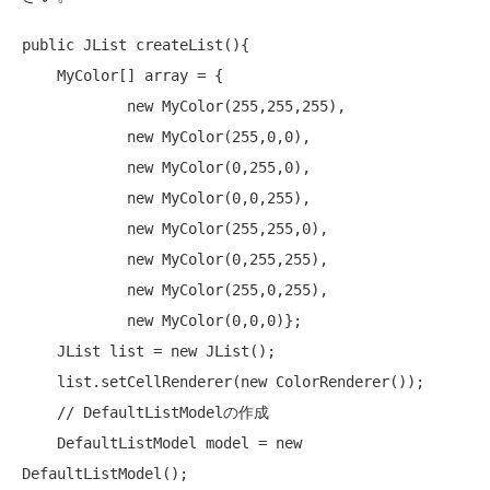
public
 JList createList(){

    MyColor[] array = {

new
 MyColor(255,255,255),

new
 MyColor(255,0,0),

new
 MyColor(0,255,0),

new
 MyColor(0,0,255),

new
 MyColor(255,255,0),

new
 MyColor(0,255,255),

new
 MyColor(255,0,255),

new
 MyColor(0,0,0)};

    JList list = 
new
 JList();

    list.setCellRenderer(
new
 ColorRenderer());

// DefaultListModelの作成
    DefaultListModel model = 
new
DefaultListModel();
