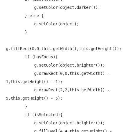
            g.setColor(object.darker());

        } 
else
 {

            g.setColor(object);

        }

g.fillRect(0,0,this.getWidth(),this.getHeight());

if
 (hasFocus){

            g.setColor(object.brighter());

            g.drawRect(0,0,this.getWidth() - 
1,this.getHeight() - 1);

            g.drawRect(2,2,this.getWidth() - 
5,this.getHeight() - 5);

        }

if
 (isSelected){

            g.setColor(object.brighter());

            g.fillOval(4,4,this.getHeight() - 