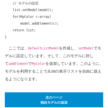
// モデルの設定
    list.setModel(model);

for
(MyColor c:array)

        model.addElement(c);

return
 list;

ここでは、
を作成し、
でモ
DefaultListModel
setModel
デルに設定しています。そして、このモデルに対し
て
で
を追加しています。このように、
addElement
MyColor
モデルを利用することでJListの表示リストを自由に扱え
るようになります。
次のページ
独自モデルの追加