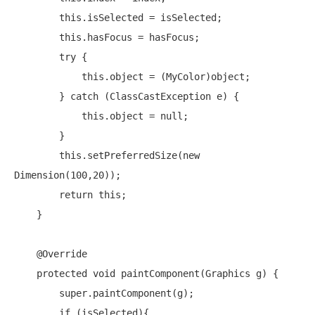
this
.isSelected = isSelected;

this
.hasFocus = hasFocus;

try
 {

this
.object = (MyColor)object;

        } 
catch
 (ClassCastException e) {

this
.object = 
null
;

        }

this
.setPreferredSize(
new
Dimension(100,20));

return
this
;

    }

    @Override

protected
void
 paintComponent(Graphics g) {

super
.paintComponent(g);

if
 (isSelected){
