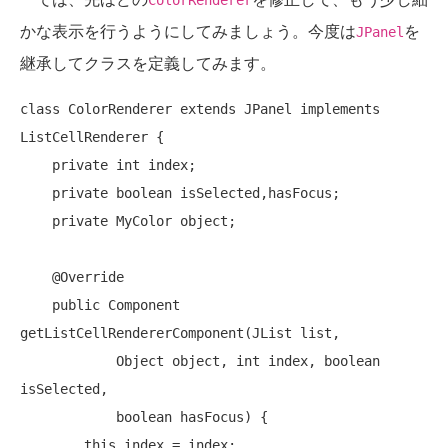
ColorRenderer
かな表示を行うようにしてみましょう。今度は
を
JPanel
継承してクラスを定義してみます。
class
 ColorRenderer 
extends
 JPanel 
implements
ListCellRenderer {

private
int
 index;

private
boolean
 isSelected,hasFocus;

private
 MyColor object;

    @Override

public
 Component 
getListCellRendererComponent(JList list,

            Object object, 
int
 index, 
boolean
isSelected,

boolean
 hasFocus) {

this
.index = index;
