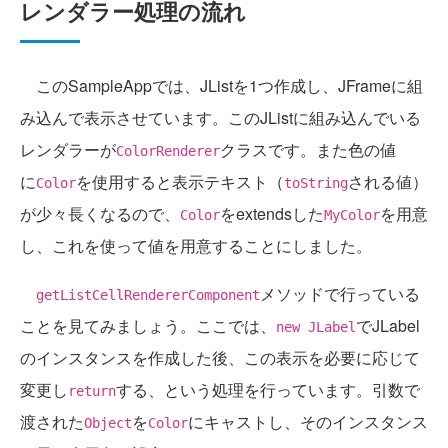
レンダラー処理の流れ
このSampleAppでは、JListを1つ作成し、JFrameに組
み込んで表示させています。このJListに組み込んでいる
レンダラーが
クラスです。また色の値
ColorRenderer
に
を使用すると表示テキスト（
される値）
Color
toString
が少々長くなるので、
をextendsした
を用意
Color
MyColor
し、これを使って値を用意することにしました。
メソッドで行っている
getListCellRendererComponent
ことを見てみましょう。ここでは、
でJLabel
new JLabel
のインスタンスを作成した後、この表示を必要に応じて
変更し
する、という処理を行っています。引数で
return
渡された
を
にキャストし、そのインスタンス
Object
Color