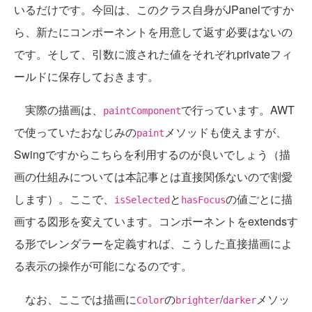
いるだけです。今回は、このクラス自身がJPanelですか
ら、新たにコンポーネントを用意して返す必要はないの
です。そして、引数に渡された値をそれぞれprivateフィ
ールドに保存しておきます。
実際の描画は、
で行っています。AWT
paintComponent
で使っていたおなじみの
メソッドも使えますが、
paint
Swingですからこちらを利用するのが良いでしょう（描
画の仕組みについては本記事とは直接関係ないので割愛
します）。ここで、
と
の値ごとに描
isSelected
hasFocus
画する図形を変えています。コンポーネントをextendsす
る形でレンダラーを定義すれば、こうした直接描画によ
る表示の操作が可能になるのです。
なお、ここでは描画に
の
/
メソッ
Color
brighter
darker