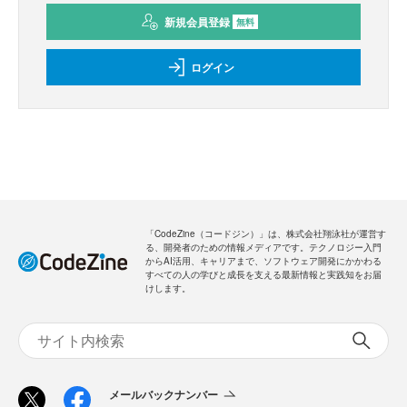
新規会員登録
無料
ログイン
「CodeZine（コードジン）」は、株式会社翔泳社が運営す
る、開発者のための情報メディアです。テクノロジー入門
からAI活用、キャリアまで、ソフトウェア開発にかかわる
すべての人の学びと成長を支える最新情報と実践知をお届
けします。
メールバックナンバー