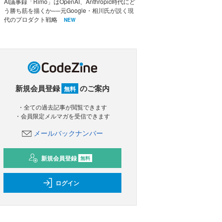
AI議事録「Rimo」はOpenAI、Anthropic時代にど
う勝ち筋を描くか──元Google・相川氏が説く現
代のプロダクト戦略
NEW
新規会員登録
のご案内
無料
・全ての過去記事が閲覧できます
・会員限定メルマガを受信できます
メールバックナンバー
新規会員登録
無料
ログイン