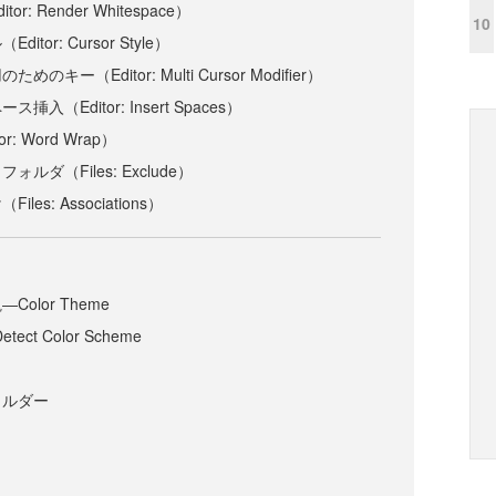
: Render Whitespace）
10
tor: Cursor Style）
キー（Editor: Multi Cursor Modifier）
（Editor: Insert Spaces）
: Word Wrap）
ダ（Files: Exclude）
es: Associations）
olor Theme
ect Color Scheme
ォルダー