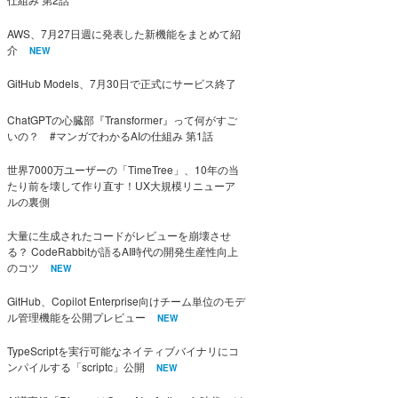
AWS、7月27日週に発表した新機能をまとめて紹
介
NEW
GitHub Models、7月30日で正式にサービス終了
ChatGPTの心臓部『Transformer』って何がすご
いの？ #マンガでわかるAIの仕組み 第1話
世界7000万ユーザーの「TimeTree」、10年の当
たり前を壊して作り直す！UX大規模リニューア
ルの裏側
大量に生成されたコードがレビューを崩壊させ
る？ CodeRabbitが語るAI時代の開発生産性向上
のコツ
NEW
GitHub、Copilot Enterprise向けチーム単位のモデ
ル管理機能を公開プレビュー
NEW
TypeScriptを実行可能なネイティブバイナリにコ
ンパイルする「scriptc」公開
NEW