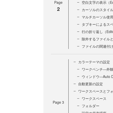
Page
空白文字の表示（Editor
2
カーソルのスタイル（Edi
マルチカーソル使用のための
タブキーによるスペース挿入
行の折り返し（Editor
除外するファイルとフォル
ファイルの関連付け（Fil
カラーテーマの設定
ワークベンチ―外観―C
ウィンドウ―Auto Det
自動更新の設定
ワークスペースとフ
ワークスペース
Page
3
フォルダー