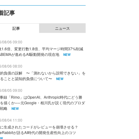
着記事
記事
ニュース
/08/06 09:00
数1.6倍、変更行数1.8倍、平均マージ時間37%削減
ABEMAが進めるAI駆動開発の現在地
NEW
/08/06 08:00
的負債の誤解 〜「測れないから説明できない」を
ることと認知的負債について〜
NEW
/08/05 09:00
議事録「Rimo」はOpenAI、Anthropic時代にどう勝
を描くか──元Google・相川氏が説く現代のプロダ
戦略
NEW
/08/04 11:00
に生成されたコードがレビューを崩壊させる？
deRabbitが語るAI時代の開発生産性向上のコツ
EW