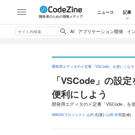
ニュース
記事
開発者のための情報メディア
AI
アプリケーション開発
イ
開発用エディタのド定番「VSCode」を使いこなそ
「VSCode」の設
便利にしよう
開発用エディタのド定番「VSCode」を
WINGSプロジェクト 山内 直
[著] /
山田 祥寛
[監修]