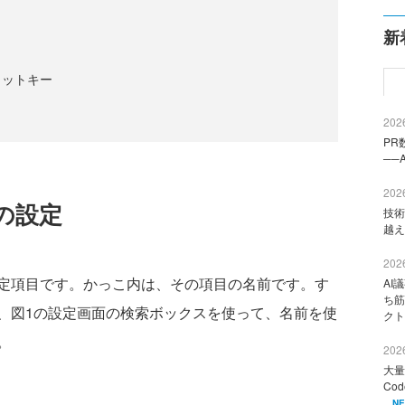
新
カットキー
2026
PR
──
2026
の設定
技術
越え
2026
定項目です。かっこ内は、その項目の名前です。す
AI
ち筋
、図1の設定画面の検索ボックスを使って、名前を使
クト
。
2026
大量
Co
N