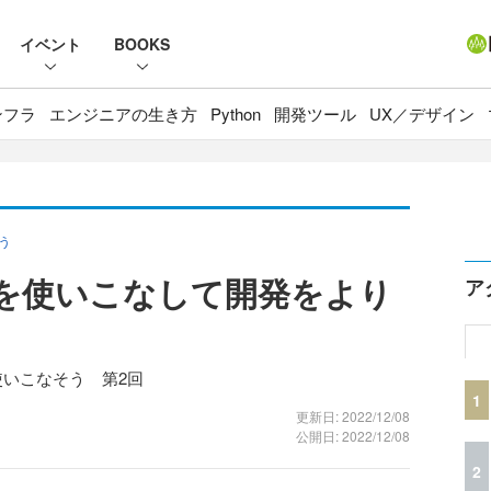
イベント
BOOKS
ンフラ
エンジニアの生き方
Python
開発ツール
UX／デザイン
う
定を使いこなして開発をより
ア
使いこなそう 第2回
1
更新日: 2022/12/08
公開日: 2022/12/08
2