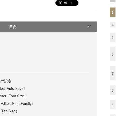
ポスト
3
4
目次
5
6
7
」の設定
: Auto Save）
8
r: Font Size）
or: Font Family）
9
Tab Size）