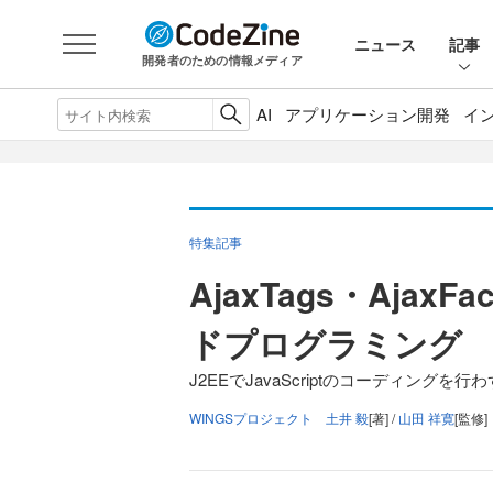
ニュース
記事
開発者のための情報メディア
AI
アプリケーション開発
イ
特集記事
AjaxTags・Aja
ドプログラミング
J2EEでJavaScriptのコーディングを行
WINGSプロジェクト 土井 毅
[著] /
山田 祥寛
[監修]