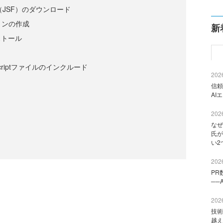
ces（JSF）のダウンロード
ョンの作成
新
ストール
vaScriptファイルのインクルード
2026
信頼
AI
2026
なぜ
氏が
い2
2026
PR
──
2026
技術
越え