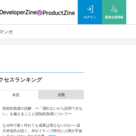
ログイン
新規
会員登録
マンガ
クセスランキング
今日
月間
技術的負債の誤解 〜「測れないから説明できな
い」を越えることと認知的負債について〜
なぜAIで速く作れても成果は増えないのか──及
川卓也氏が説く、AIネイティブ時代に人間が手放
してはいけない2つの仕事