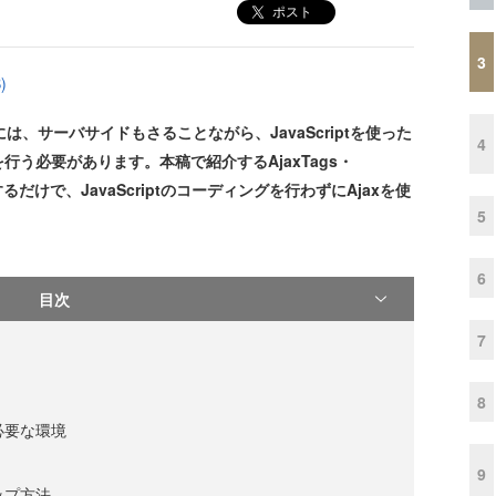
ポスト
3
)
は、サーバサイドもさることながら、JavaScriptを使った
4
う必要があります。本稿で紹介するAjaxTags・
するだけで、JavaScriptのコーディングを行わずにAjaxを使
5
6
目次
7
8
に必要な環境
9
アップ方法