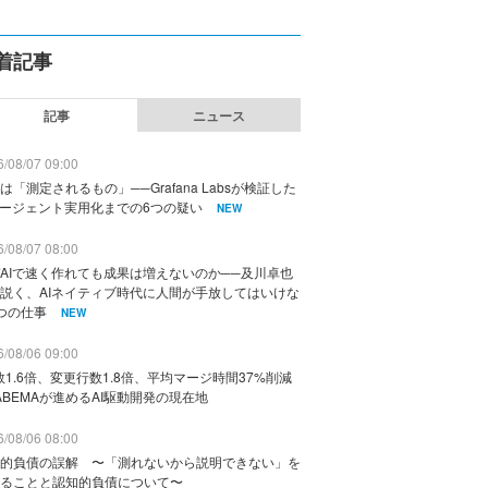
着記事
記事
ニュース
/08/07 09:00
は「測定されるもの」──Grafana Labsが検証した
エージェント実用化までの6つの疑い
NEW
/08/07 08:00
AIで速く作れても成果は増えないのか──及川卓也
説く、AIネイティブ時代に人間が手放してはいけな
つの仕事
NEW
/08/06 09:00
数1.6倍、変更行数1.8倍、平均マージ時間37%削減
ABEMAが進めるAI駆動開発の現在地
/08/06 08:00
的負債の誤解 〜「測れないから説明できない」を
ることと認知的負債について〜