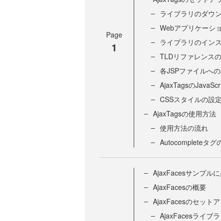
ライブラリのダウ
Webアプリケーシ
Page
ライブラリのイン
1
TLDリファレンスの
各JSPファイルへのA
AjaxTagsのJav
CSSスタイルの設定（A
AjaxTagsの使用方法
使用方法の流れ
Autocompleteタ
AjaxFacesサンプ
AjaxFacesの概要
AjaxFacesのセッ
AjaxFacesライ