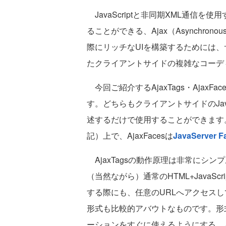
JavaScriptと非同期XML通信を
ることができる、Ajax（Asynchronou
際にリッチなUIを構築するためには、サ
たクライアントサイドの複雑なコーデ
今回ご紹介するAjaxTags・AjaxF
す。どちらもクライアントサイドのJav
述するだけで使用することができます。Aj
記）上で、AjaxFacesは
JavaServer F
AjaxTagsの動作原理は非常にシ
（当然ながら）通常のHTML+JavaSc
する際にも、任意のURLへアクセスし
形式も比較的アバウトなものです。形式
ーションをすぐに使えるようにする、と