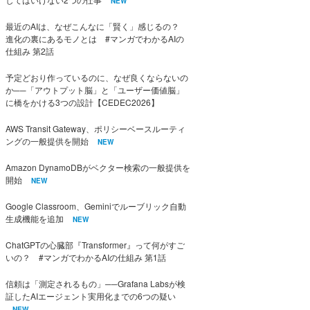
NEW
最近のAIは、なぜこんなに「賢く」感じるの？
進化の裏にあるモノとは #マンガでわかるAIの
仕組み 第2話
予定どおり作っているのに、なぜ良くならないの
か──「アウトプット脳」と「ユーザー価値脳」
に橋をかける3つの設計【CEDEC2026】
AWS Transit Gateway、ポリシーベースルーティ
ングの一般提供を開始
NEW
Amazon DynamoDBがベクター検索の一般提供を
開始
NEW
Google Classroom、Geminiでルーブリック自動
生成機能を追加
NEW
ChatGPTの心臓部『Transformer』って何がすご
いの？ #マンガでわかるAIの仕組み 第1話
信頼は「測定されるもの」──Grafana Labsが検
証したAIエージェント実用化までの6つの疑い
NEW