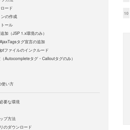
ンロード
10
ョンの作成
ストール
追加（JSP 1.x環境のみ）
jaxTagsタグ宣言の追加
aScriptファイルのインクルード
utocompleteタグ・Calloutタグのみ）
グの使い方
ルに必要な環境
トアップ方法
ブラリのダウンロード