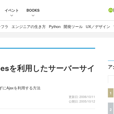
イベント
BOOKS
ンフラ
エンジニアの生き方
Python
開発ツール
UX／デザイン
xFacesを利用したサーバーサイ
ア
わずにAjaxを利用する方法
1
更新日: 2006/10/11
公開日: 2005/10/12
2