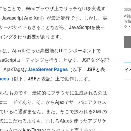
使用することで、Webブラウザ上でリッチなUIを実現す
2026
AI
s Javascript And Xml）が最近流行です。しかし、実
ち筋
ーバサイドもさることながら、JavaScriptを使っ
クト
ィングを行う必要があります。
acesは、Ajaxを使った高機能なUIコンポーネントで
aScriptコーディングを行うことなく、JSPタグを記
axTagsは
JavaServer Pages
（以下、
JSP
と表
イ
aces
（以下、
JSF
と表記）上で動作します。
ンプルなものです。最終的にブラウザに生成されるのは
riptコードであり、そこからAjaxでサーバにアクセス
ているに過ぎません。また、そこで扱われるXMLの
にこだわるよりも、むしろAjaxを使ったアプリケ
いうのがAjaxTagsのコンセプトと言えるでしょ