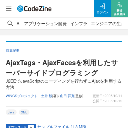
新規
ログイン
会員登録
AI
アプリケーション開発
インフラ
エンジニアの生き
特集記事
AjaxTags・AjaxFacesを利用したサ
ーバーサイドプログラミング
J2EEでJavaScriptのコーディングを行わずにAjaxを利用する
方法
WINGSプロジェクト 土井 毅
[著] /
山田 祥寛
[監修]
更新日: 2006/10/11
公開日: 2005/10/12
Java
XML
サンプルファイル (1.3 MB)
ダウンロード