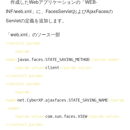
作成したWebアプリケーションの「WEB-
INF/web.xml」に、FacesServletおよびAjaxFacesの
Servletの定義を追加します。
「web.xml」のソース一部
<
context-param
>
<
param-
name
>
javax.faces.STATE_SAVING_METHOD
</
param-name
>
<
param-value
>
client
</
param-value
>
</
context-param
>
<
context-param
>
<
param-
name
>
net.CyberXP.ajaxfaces.STATE_SAVING_NAME
</
param
-name
>
<
param-value
>
com.sun.faces.VIEW
</
param-value
>
</
context-param
>