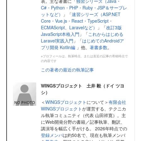
表。主な著書に「
独習シリーズ（Java・
C#・Python・PHP・Ruby・JSP＆サーブレ
ットなど）
」「
速習シリーズ（ASP.NET
Core・Vue.js・React・TypeScript・
ECMAScript、Laravelなど）
」「
改訂3版
JavaScript本格入門
」「
これからはじめる
Laravel実践入門
」「
はじめてのAndroidア
プリ開発 Kotlin編
」他、
著書多数
。
※プロフィールは、執筆時点、または直近の記事の寄稿時点で
の内容です
この著者の最近の執筆記事
WINGSプロジェクト 土井 毅（ドイ ツヨ
シ）
＜
WINGSプロジェクト
について＞
有限会社
WINGSプロジェクト
が運営する、テクニカ
ル執筆コミュニティ（代表 山田祥寛）。主
にWeb開発分野の書籍／記事執筆、翻訳、
講演等を幅広く手がける。 2026年時点での
登録メンバ
は約50名で、現在も執筆メンバ