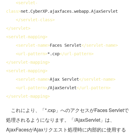
<
servlet-
class
>
net.CyberXP.ajaxfaces.webapp.AjaxServlet

</
servlet-class
>
</
servlet
>
<
servlet-mapping
>
<
servlet-name
>
Faces Servlet
</
servlet-name
>
<
url-pattern
>
*.cxp
</
url-pattern
>
</
servlet-mapping
>
<
servlet-mapping
>
<
servlet-name
>
Ajax Servlet
</
servlet-name
>
<
url-pattern
>
/AjaxServlet
</
url-pattern
>
</
servlet-mapping
>
これにより、「*.cxp」へのアクセスがFaces Servletで
処理されるようになります。「/AjaxServlet」は、
AjaxFacesがAjaxリクエスト処理時に内部的に使用する