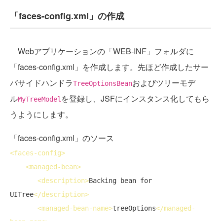
「faces-config.xml」の作成
Webアプリケーションの「WEB-INF」フォルダに
「faces-config.xml」を作成します。先ほど作成したサー
バサイドハンドラ
およびツリーモデ
TreeOptionsBean
ル
を登録し、JSFにインスタンス化してもら
MyTreeModel
うようにします。
「faces-config.xml」のソース
<
faces-config
>
<
managed-bean
>
<
description
>
Backing bean for 
UITree
</
description
>
<
managed-bean-name
>
treeOptions
</
managed-