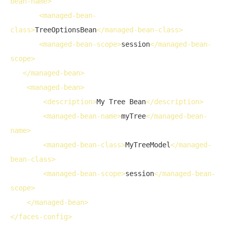
bean-name
>
<
managed-bean-
class
>
TreeOptionsBean
</
managed-bean-class
>
<
managed-bean-scope
>
session
</
managed-bean-
scope
>
</
managed-bean
>
<
managed-bean
>
<
description
>
My Tree Bean
</
description
>
<
managed-bean-name
>
myTree
</
managed-bean-
name
>
<
managed-bean-class
>
MyTreeModel
</
managed-
bean-class
>
<
managed-bean-scope
>
session
</
managed-bean-
scope
>
</
managed-bean
>
</
faces-config
>