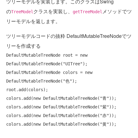
ツリーモデルを実装します。このクラスはSwing
の
クラスを実装し、
メソッドでツ
TreeModel
getTreeModel
リーモデルを返します。
ツリーモデルコードの抜粋 DefaultMutableTreeNodeでツ
リーを作成する
DefaultMutableTreeNode root = 
new
DefaultMutableTreeNode(
"UITree"
);

DefaultMutableTreeNode colors = 
new
DefaultMutableTreeNode(
"色"
);

root.add(colors);

colors.add(
new
 DefaultMutableTreeNode(
"青"
));

colors.add(
new
 DefaultMutableTreeNode(
"紫"
));

colors.add(
new
 DefaultMutableTreeNode(
"赤"
));

colors.add(
new
 DefaultMutableTreeNode(
"黄"