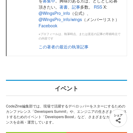
を
募集中
。興味のある方は、どしどし応募
頂きたい。
著書
、
記事
多数。
RSS
X:
@WingsPro_info
（公式）、
@WingsPro_info/wings
（メンバーリスト）
Facebook
※プロフィールは、執筆時点、または直近の記事の寄稿時点で
の内容です
この著者の最近の執筆記事
イベント
CodeZine編集部では、現場で活躍するデベロッパーをスターにするための
カンファレンス「Developers Summit」や、エンジニアの生きざまをブース
シェア
トするためのイベント「Developers Boost」など、さまざまなカンファレ
ンスを企画・運営しています。