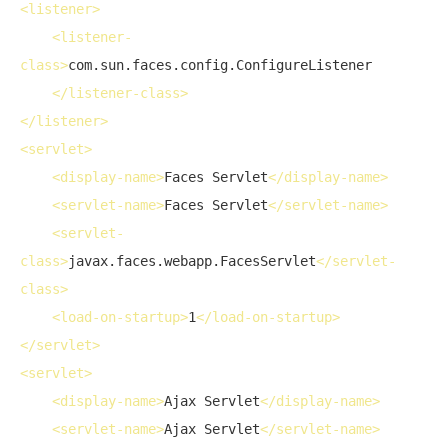
<
listener
>
<
listener-
class
>
com.sun.faces.config.ConfigureListener

</
listener-class
>
</
listener
>
<
servlet
>
<
display-name
>
Faces Servlet
</
display-name
>
<
servlet-name
>
Faces Servlet
</
servlet-name
>
<
servlet-
class
>
javax.faces.webapp.FacesServlet
</
servlet-
class
>
<
load-on-startup
>
1
</
load-on-startup
>
</
servlet
>
<
servlet
>
<
display-name
>
Ajax Servlet
</
display-name
>
<
servlet-name
>
Ajax Servlet
</
servlet-name
>