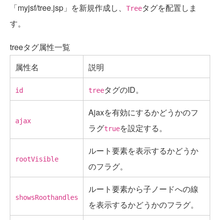
「myjsf/tree.jsp」を新規作成し、
タグを配置しま
Tree
す。
treeタグ属性一覧
属性名
説明
タグのID。
id
tree
Ajaxを有効にするかどうかのフ
ajax
ラグ
を設定する。
true
ルート要素を表示するかどうか
rootVisible
のフラグ。
ルート要素から子ノードへの線
showsRoothandles
を表示するかどうかのフラグ。